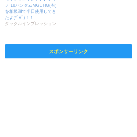
ノ 18バンタムMGL HG(右)
を相模湖で半日使用してき
たよ(*ﾟ∀ﾟ)！！
タックルインプレッション
スポンサーリンク