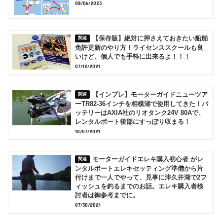
08/06/2023
【保存版】絶対に押さえておきたい船舶
免許更新のやり方！ライセンススクールも良
いけど、個人でも手軽に出来るよ！！！
07/12/2021
【インプレ】モーターガイドニューツア
ーTR82-36インチを相模湖で使用してきた！バ
ッテリーはAXIA社のリオタンク24V 80Aで、
レンタルボート後部にすっぽり収まる！
10/07/2021
モーターガイドエレキ購入初心者 がレ
ンタルボートエレキセッティング準備から片
付けまで一人でやって、見事に津久井湖で2フ
ィッシュを釣るまでのお話。エレキ購入者検
討者は御参考までに。
07/30/2021