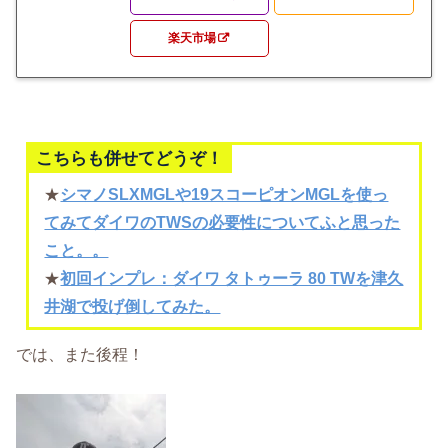
楽天市場
こちらも併せてどうぞ！
★
シマノSLXMGLや19スコーピオンMGLを使っ
てみてダイワのTWSの必要性についてふと思った
こと。。
★
初回インプレ：ダイワ タトゥーラ 80 TWを津久
井湖で投げ倒してみた。
では、また後程！