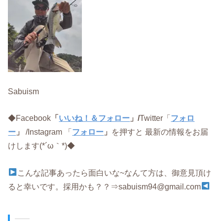
Sabuism
◆Facebook
「
いいね！＆フォロー
」/
Twitter「
フォロ
ー
」
/Instagram 「
フォロー
」
を押すと 最新の情報をお届
けします(*´ω｀*)◆
こんな記事あったら面白いな~なんて方は、御意見頂け
ると幸いです。採用かも？？⇒sabuism94@gmail.com