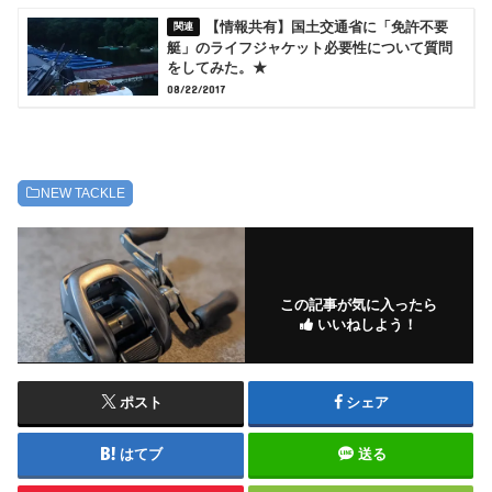
【情報共有】国土交通省に「免許不要
艇」のライフジャケット必要性について質問
をしてみた。★
08/22/2017
NEW TACKLE
この記事が気に入ったら
いいねしよう！
ポスト
シェア
はてブ
送る