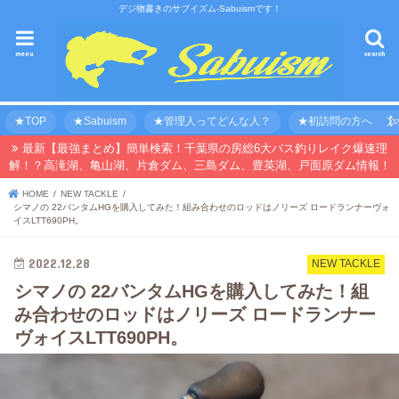
デジ物書きのサブイズム-Sabuismです！
menu
search
★TOP
★Sabuism
★管理人ってどんな人？
★初訪問の方へ 【オ
最新【最強まとめ】簡単検索！千葉県の房総6大バス釣りレイク爆速理
解！？高滝湖、亀山湖、片倉ダム、三島ダム、豊英湖、戸面原ダム情報！
HOME
NEW TACKLE
シマノの 22バンタムHGを購入してみた！組み合わせのロッドはノリーズ ロードランナーヴォ
イスLTT690PH。
2022.12.28
NEW TACKLE
シマノの 22バンタムHGを購入してみた！組
み合わせのロッドはノリーズ ロードランナー
ヴォイスLTT690PH。