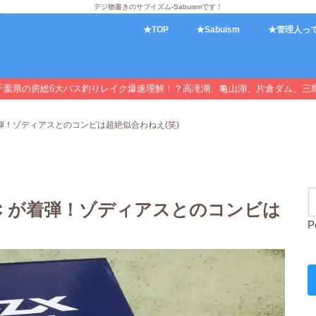
デジ物書きのサブイズム-Sabuismです！
★TOP
★Sabuism
★管理人っ
千葉県の房総6大バス釣りレイク爆速理解！？高滝湖、亀山湖、片倉ダム、三
が着弾！ゾディアスとのコンビは超絶似合わねえ(笑)
DC が着弾！ゾディアスとのコンビは
P