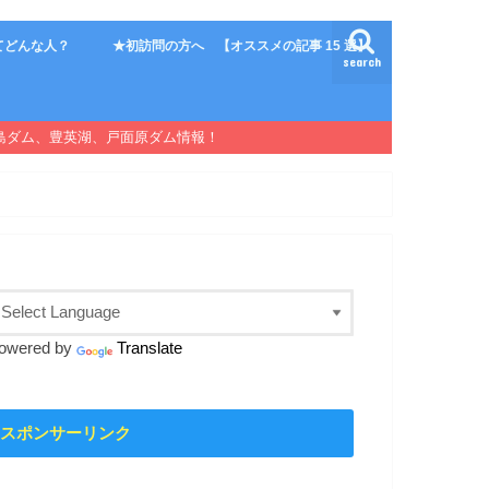
てどんな人？
★初訪問の方へ 【オススメの記事 15 選】
search
島ダム、豊英湖、戸面原ダム情報！
owered by
Translate
スポンサーリンク