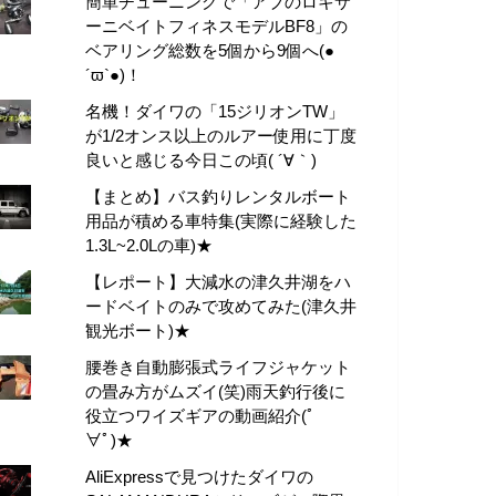
簡単チューニングで「アブのロキサ
ーニベイトフィネスモデルBF8」の
ベアリング総数を5個から9個へ(●
´ϖ`●)！
名機！ダイワの「15ジリオンTW」
が1/2オンス以上のルアー使用に丁度
良いと感じる今日この頃( ´∀｀)
【まとめ】バス釣りレンタルボート
用品が積める車特集(実際に経験した
1.3L~2.0Lの車)★
【レポート】大減水の津久井湖をハ
ードベイトのみで攻めてみた(津久井
観光ボート)★
腰巻き自動膨張式ライフジャケット
の畳み方がムズイ(笑)雨天釣行後に
役立つワイズギアの動画紹介(ﾟ
∀ﾟ)★
AliExpressで見つけたダイワの