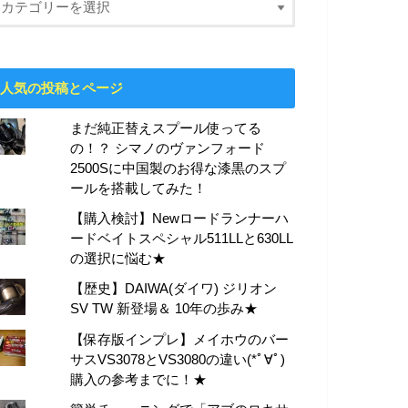
人気の投稿とページ
まだ純正替えスプール使ってる
の！？ シマノのヴァンフォード
2500Sに中国製のお得な漆黒のスプ
ールを搭載してみた！
【購入検討】Newロードランナーハ
ードベイトスペシャル511LLと630LL
の選択に悩む★
【歴史】DAIWA(ダイワ) ジリオン
SV TW 新登場＆ 10年の歩み★
【保存版インプレ】メイホウのバー
サスVS3078とVS3080の違い(*ﾟ∀ﾟ)
購入の参考までに！★