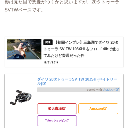
形は見た目で想像がつくかと思いますが、20タトゥーラ
SVTWベースです。
【初回インプレ】三島湖でダイワ 20タ
トゥーラ SV TW 103XHLをフロロ14lbで使っ
てみたけど普通だった件
12/31/2019
ダイワ 20タトゥーラSV TW 103SH (ベイトリー
ル)
posted with
カエレバ
楽天市場
Amazon
Yahooショッピング