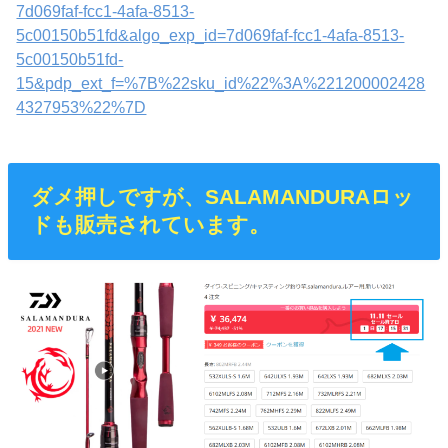
7d069faf-fcc1-4afa-8513-
5c00150b51fd&algo_exp_id=7d069faf-fcc1-4afa-8513-
5c00150b51fd-
15&pdp_ext_f=%7B%22sku_id%22%3A%221200002428
4327953%22%7D
ダメ押しですが、SALAMANDURAロッ
ドも販売されています。