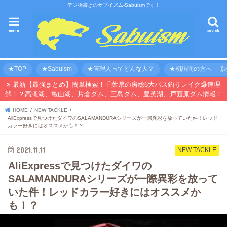
デジ物書きのサブイズム-Sabuismです！
menu
search
★TOP
★Sabuism
★管理人ってどんな人？
★初訪問の方へ 【オ
最新【最強まとめ】簡単検索！千葉県の房総6大バス釣りレイク爆速理
解！？高滝湖、亀山湖、片倉ダム、三島ダム、豊英湖、戸面原ダム情報！
HOME
NEW TACKLE
AliExpressで見つけたダイワのSALAMANDURAシリーズが一際異彩を放っていた件！レッド
カラー好きにはオススメかも！？
2021.11.11
NEW TACKLE
AliExpressで見つけたダイワの
SALAMANDURAシリーズが一際異彩を放って
いた件！レッドカラー好きにはオススメか
も！？