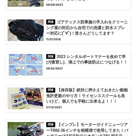
08/08/2023
ゴアテックス防寒服の手入れをクリーニ
ング屋の対応から自宅での洗濯と防水スプレ
ー対応に(ﾟ∀ﾟ)！皆さんどうしてます？
11/01/2018
2023 レンタルボートマナーを改めて学
び(復習し)、湖上での事故防止につなげる！！
08/06/2023
【保存版】絶対に押さえておきたい船舶
免許更新のやり方！ライセンススクールも良
いけど、個人でも手軽に出来るよ！！！
07/12/2021
【インプレ】モーターガイドニューツア
ーTR82-36インチを相模湖で使用してきた！バ
ッテリーはAXIA社のリオタンク24V 80Aで、