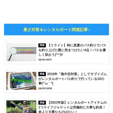
暑さ対策＆レンタルボート関連記事♪
【リライト】特に真夏のバス釣りでバス
を釣り上げた際に気をつけたい4点！バスを優
しく扱おう(^^)V
08/04/2019
2018年「熱中症対策」としてサブイズム
がレンタルボートバス釣りで行っている10の
事(*´ω｀*)
08/09/2018
【2023年版】レンタルボートアイテムの
1つライフジャケットは究極的に大事な釣具！
命より大事なものはない！