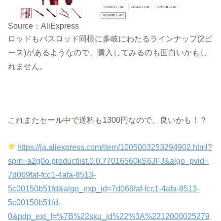
Source：AliExpress
ロッドもバスロッド同様に多岐にわたるラインナップ(2ピ
ース)があるようなので、購入してみるのも面白いかもし
れません。
これまたセール中で送料も1300円なので、良いかも！？
https://ja.aliexpress.com/item/1005003253294902.html?
spm=a2g0o.productlist.0.0.77016560kS6JFJ&algo_pvid=
7d069faf-fcc1-4afa-8513-
5c00150b51fd&algo_exp_id=7d069faf-fcc1-4afa-8513-
5c00150b51fd-
0&pdp_ext_f=%7B%22sku_id%22%3A%2212000025279