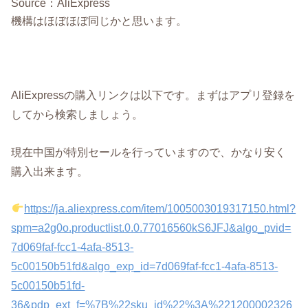
Source：AliExpress
機構はほぼほぼ同じかと思います。
AliExpressの購入リンクは以下です。まずはアプリ登録を
してから検索しましょう。
現在中国が特別セールを行っていますので、かなり安く
購入出来ます。
https://ja.aliexpress.com/item/1005003019317150.html?
spm=a2g0o.productlist.0.0.77016560kS6JFJ&algo_pvid=
7d069faf-fcc1-4afa-8513-
5c00150b51fd&algo_exp_id=7d069faf-fcc1-4afa-8513-
5c00150b51fd-
36&pdp_ext_f=%7B%22sku_id%22%3A%221200002326