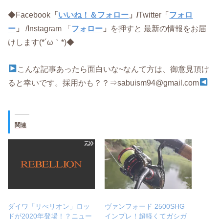
◆Facebook
「
いいね！＆フォロー
」/
Twitter「
フォロ
ー
」
/Instagram 「
フォロー
」
を押すと 最新の情報をお届
けします(*´ω｀*)◆
こんな記事あったら面白いな~なんて方は、御意見頂け
ると幸いです。採用かも？？⇒sabuism94@gmail.com
関連
ダイワ「リべリオン」ロッ
ヴァンフォード 2500SHG
ドが2020年登場！？ニュー
インプレ！超軽くてガシガ