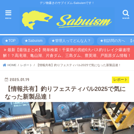
デジ物書きのサブイズム-Sabuismです！
menu
search
★TOP
★Sabuism
★管理人ってどんな人？
★初訪問の方へ 【オ
最新【最強まとめ】簡単検索！千葉県の房総6大バス釣りレイク爆速理
解！？高滝湖、亀山湖、片倉ダム、三島ダム、豊英湖、戸面原ダム情報！
HOME
レポート
【情報共有】釣りフェスティバル2025で気になった新製品達！
2025.01.19
レポート
【情報共有】釣りフェスティバル2025で気に
なった新製品達！