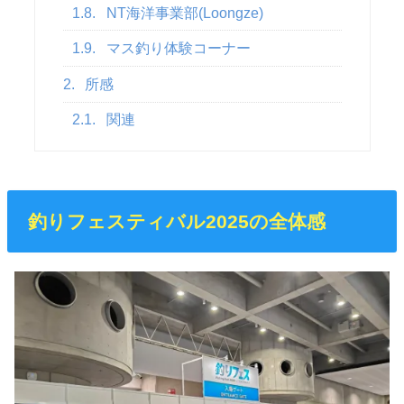
1.8.
NT海洋事業部(Loongze)
1.9.
マス釣り体験コーナー
2.
所感
2.1.
関連
釣りフェスティバル2025の全体感