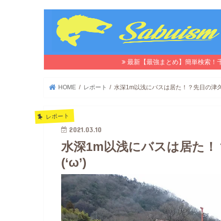
最新【最強まとめ】簡単検索！
HOME
レポート
水深1m以浅にバスは居た！？先日の津久井
レポート
2021.03.10
水深1m以浅にバスは居た！
(‘ω’)