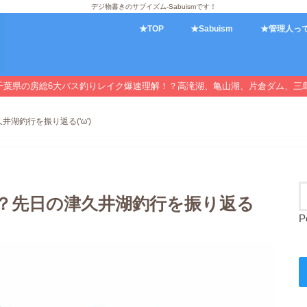
デジ物書きのサブイズム-Sabuismです！
★TOP
★Sabuism
★管理人っ
千葉県の房総6大バス釣りレイク爆速理解！？高滝湖、亀山湖、片倉ダム、三
湖釣行を振り返る('ω')
？先日の津久井湖釣行を振り返る
P