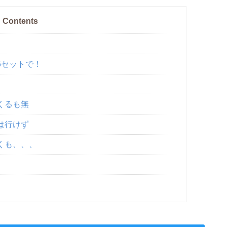
Contents
5セットで！
くるも無
は行けず
くも、、、