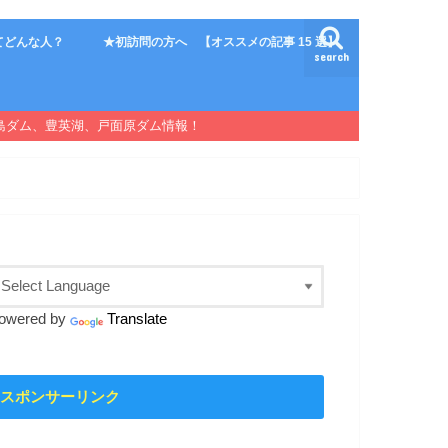
てどんな人？
★初訪問の方へ 【オススメの記事 15 選】
search
島ダム、豊英湖、戸面原ダム情報！
owered by
Translate
スポンサーリンク