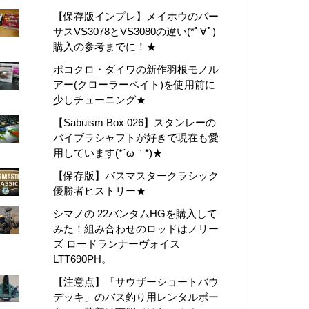
【保存版インプレ】メイホウのバー
サスVS3078とVS3080の違い(*ﾟ∀ﾟ)
購入の参考までに！★
ポコクロ・ダイワの新作羽根モノル
アー(クローラーベイト)を使用前に
少しチューニング★
【Sabuism Box 026】スタンレーの
バイブラシャフトが好きで現在も愛
用しています(*´ω｀*)★
【保存版】バスマスタークラシック
優勝者ヒストリー★
シマノの 22バンタムHGを購入して
みた！組み合わせのロッドはノリー
ズ ロードランナーヴォイス
LTT690PH。
【注意点】「サウザーショートバウ
デッキ」のバス釣り用レンタルボー