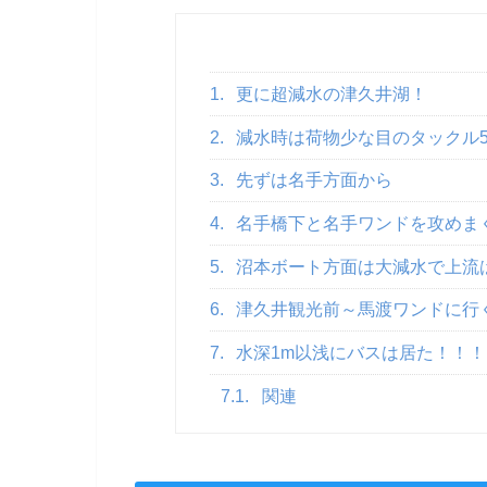
1.
更に超減水の津久井湖！
2.
減水時は荷物少な目のタックル
3.
先ずは名手方面から
4.
名手橋下と名手ワンドを攻めま
5.
沼本ボート方面は大減水で上流
6.
津久井観光前～馬渡ワンドに行
7.
水深1m以浅にバスは居た！！！
7.1.
関連