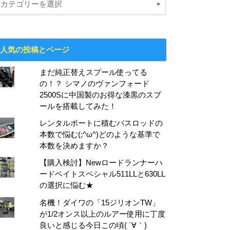
人気の投稿とページ
まだ純正替えスプール使ってる
の！？ シマノのヴァンフォード
2500Sに中国製のお得な漆黒のスプ
ールを搭載してみた！
レンタルボートに積むバスロッドの
本数で悩む(;^ω^)どのような基準で
本数を決めますか？
【購入検討】Newロードランナーハ
ードベイトスペシャル511LLと630LL
の選択に悩む★
名機！ダイワの「15ジリオンTW」
が1/2オンス以上のルアー使用に丁度
良いと感じる今日この頃( ´∀｀)