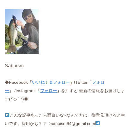
Sabuism
◆Facebook
「
いいね！＆フォロー
」/
Twitter「
フォロ
ー
」
/Instagram 「
フォロー
」
を押すと 最新の情報をお届けしま
す(*´ω｀*)◆
こんな記事あったら面白いな~なんて方は、御意見頂けると幸
いです。採用かも？？⇒sabuism94@gmail.com