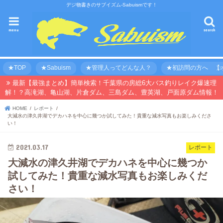
デジ物書きのサブイズム-Sabuismです！
menu
search
★TOP
★Sabuism
★管理人ってどんな人？
★初訪問の方へ 【オ
最新【最強まとめ】簡単検索！千葉県の房総6大バス釣りレイク爆速理
解！？高滝湖、亀山湖、片倉ダム、三島ダム、豊英湖、戸面原ダム情報！
HOME
レポート
大減水の津久井湖でデカハネを中心に幾つか試してみた！貴重な減水写真もお楽しみくださ
い！
2021.03.17
レポート
大減水の津久井湖でデカハネを中心に幾つか
試してみた！貴重な減水写真もお楽しみくだ
さい！