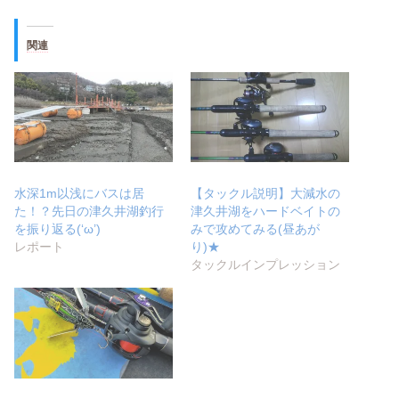
関連
水深1m以浅にバスは居
【タックル説明】大減水の
た！？先日の津久井湖釣行
津久井湖をハードベイトの
を振り返る(‘ω’)
みで攻めてみる(昼あが
レポート
り)★
タックルインプレッション