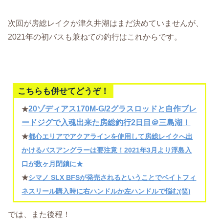
次回が房総レイクか津久井湖はまだ決めていませんが、
2021年の初バスも兼ねての釣行はこれからです。
こちらも併せてどうぞ！
20ゾディアス170M-G/2グラスロッドと自作ブレ
★
ードジグで入魂出来た房総釣行2日目＠三島湖！
★
都心エリアでアクアラインを使用して房総レイクへ出
かけるバスアングラーは要注意！2021年3月より浮島入
口が数ヶ月閉鎖に★
★
シマノ SLX BFSが発売されるということでベイトフィ
ネスリール購入時に右ハンドルか左ハンドルで悩む(笑)
では、また後程！