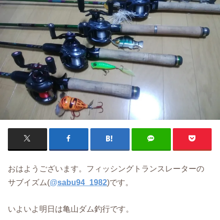
おはようございます。フィッシングトランスレーターの
サブイズム(
@
sabu94_1982
)です。
いよいよ明日は亀山ダム釣行です。