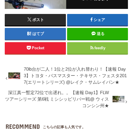
ポスト
シェア
はてブ
送る
Pocket
feedly
70lb台が二人！1位と2位が入れ替わり！【速報 Day
3】トヨタ・バスマスター・テキサス・フェスタ201
7(エリートシリーズ) @レイク・サムレイバン★
深江真一暫定72位で出遅れ。。【速報 Day1】FLW
ツアーシリーズ 第6戦 ミシシッピリバー戦@ ウィス
コンシン州★
RECOMMEND
こちらの記事も人気です。