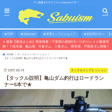
デジ物書きのサブイズム-Sabuismです！
menu
search
★TOP
★Sabuism
★管理人ってどんな人？
★初訪問の方へ 【オ
最新【最強まとめ】簡単検索！千葉県の房総6大バス釣りレイク爆速理
解！？高滝湖、亀山湖、片倉ダム、三島ダム、豊英湖、戸面原ダム情報！
HOME
タックルインプレッション
【タックル説明】亀山ダム釣行はロードランナー5本で★
2017.05.19
タックルインプレッション
【タックル説明】亀山ダム釣行はロードラン
ナー5本で★