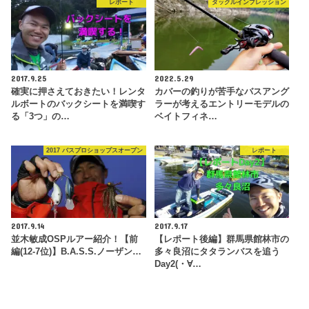
レポート
タックルインプレッション
2017.9.25
2022.5.29
確実に押さえておきたい！レンタ
カバーの釣りが苦手なバスアング
ルボートのバックシートを満喫す
ラーが考えるエントリーモデルの
る「3つ」の…
ベイトフィネ…
2017 バスプロショップスオープン
レポート
2017.9.14
2017.9.17
並木敏成OSPルアー紹介！【前
【レポート後編】群馬県館林市の
編(12-7位)】B.A.S.S.ノーザン…
多々良沼にタタランバスを追う
Day2(・∀…