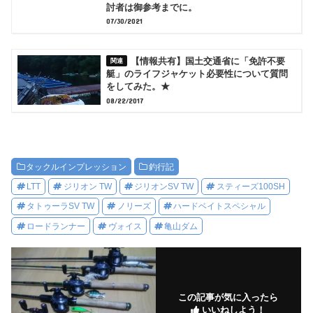
討者は御参考までに。
07/30/2021
【情報共有】国土交通省に「免許不要
艇」のライフジャケット必要性について質問
をしてみた。★
08/22/2017
タックルインプレッション
釣行記
LTT
ジリオン TW
ジリオンSV TW
スティーズ100SH
タトゥーラSV TW
ノリーズ
ハードベイトスペシャル
ロードランナー
ヴォイス
亀山ダム
この記事が気に入ったら
いいねしよう！