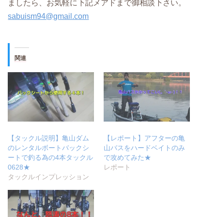
ましたら、お気軽に下記メアドまで御相談下さい。
sabuism94@gmail.com
関連
【タックル説明】亀山ダム
【レポート】アフターの亀
のレンタルボートバックシ
山バスをハードベイトのみ
ートで釣る為の4本タックル
で攻めてみた★
0628★
レポート
タックルインプレッション