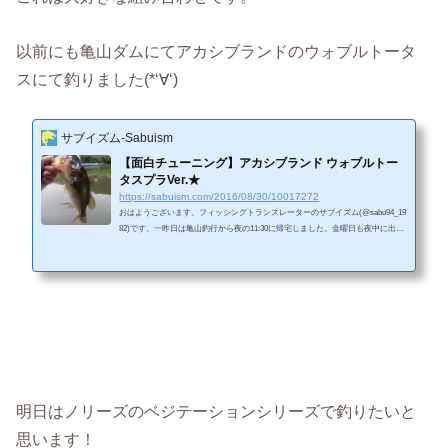
以前にも亀山ダムにてアカシブランドのウォブルトータ
スにて釣りました(*‘∀‘)
サブイズム-Sabuism
【面白チューニング】アカシブランド ウォブルトー
タスプラVer.★
https://sabuism.com/2016/08/30/10017272
おはようございます。フィッシングトランスレーターのサブイズム(@sabu94_19
82)です。一昨日は亀山釣行から夜の11:30に帰宅しました。金曜日も夜中に出た
ので、 当然のごとく土曜日の釣り後は爆睡でした。ただ、大学からの友人達と
バカ話しながらの道中は最高でした。 釣りの方はTOPで一匹のみ。本日は面白
いチューニングで釣りましたので、 シェアしたいと思い、記事を書きます。＜F
acebookページへの「いいね！」を押して頂くと、常に最新の記事が御覧になれ
ます。＞ 実はトップに出ました！もともと、TOPで釣る予定でタックル...
明日はノリーズのベジテーションシリーズで釣りたいと
思います！