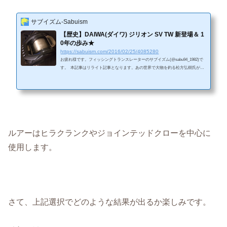
サブイズム-Sabuism
【歴史】DAIWA(ダイワ) ジリオン SV TW 新登場＆ 1
0年の歩み★
https://sabuism.com/2016/02/25/4085280
お疲れ様です。フィッシングトランスレーターのサブイズム(@sabu94_1982)で
す。 本記事はリライト記事となります。あの世界で大物を釣る松方弘樹氏が、
なんと脳腫瘍に侵されているとのこと。松方氏と言えば、何時も大きなクルー
ザーに乗って豪快に釣りをしていて、筋肉もあり如何にも健康といった感じが
しますが、まさか脳腫瘍とは思いませんでした。 つい最近も6時間半にも及ぶ36
1kgのマグロとの死闘ということで話題になりました。この腫瘍によって、予定
していた舞台もお休みしなければならいという。腫瘍は小さいそうで...
ルアーはヒラクランクやジョインテッドクローを中心に
使用します。
さて、上記選択でどのような結果が出るか楽しみです。