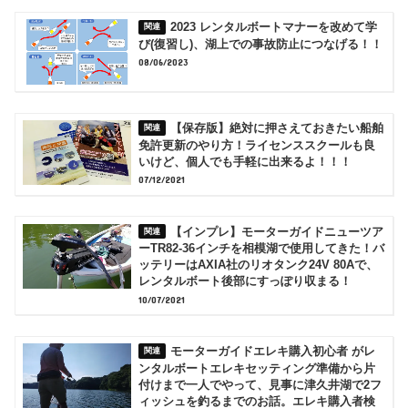
2023 レンタルボートマナーを改めて学
び(復習し)、湖上での事故防止につなげる！！
08/06/2023
【保存版】絶対に押さえておきたい船舶
免許更新のやり方！ライセンススクールも良
いけど、個人でも手軽に出来るよ！！！
07/12/2021
【インプレ】モーターガイドニューツア
ーTR82-36インチを相模湖で使用してきた！バ
ッテリーはAXIA社のリオタンク24V 80Aで、
レンタルボート後部にすっぽり収まる！
10/07/2021
モーターガイドエレキ購入初心者 がレ
ンタルボートエレキセッティング準備から片
付けまで一人でやって、見事に津久井湖で2フ
ィッシュを釣るまでのお話。エレキ購入者検