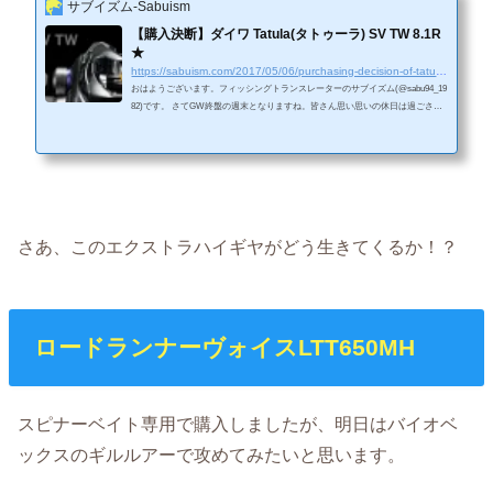
サブイズム-Sabuism
【購入決断】ダイワ Tatula(タトゥーラ) SV TW 8.1R
★
https://sabuism.com/2017/05/06/purchasing-decision-of-tatulasvtw
おはようございます。フィッシングトランスレーターのサブイズム(@sabu94_19
82)です。 さてGW終盤の週末となりますね。皆さん思い思いの休日は過ごされ
ていますでしょうか？ 当方は津久井湖の半日釣行以外では釣りに行けていませ
ん。今月は他の週末で釣りに行けていないのをカバーしたいと思います。 それ
に初バスまだなので(笑)マジかっ！ ＜Facebookページへの「いいね！」を押し
て頂くと、常に最新の記事が御覧になれます。＞ Source：トップ画像はダイワ
HPから拝借。 8.1超ハイギヤモデル購入を決断...
さあ、このエクストラハイギヤがどう生きてくるか！？
ロードランナーヴォイスLTT650MH
スピナーベイト専用で購入しましたが、明日はバイオベ
ックスのギルルアーで攻めてみたいと思います。