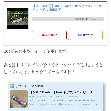
【メール便可】BIOVEX(バイオベックス) ジョ
イントギル 90SS
posted with
カエレバ
楽天市場
Amazon
20g前後の中型ベイトで使用します。
あとはトリプルインパクトやビッグバドで使用しようと
思っています。ビッグミノーもですね！
サブイズム-Sabuism
【シマノ Bantam】New トリプルインパクト★
https://sabuism.com/2016/06/19/7441918
お早うございます。サブです。新製品のルアーってなかなか買う事は無いので
すが、これだけは買ってみたいと思っていました。 シマノ SHIMANO バンタム
Bantam トリプルインパクト 225 IPコットンキャンディこのカラーはNISHINE