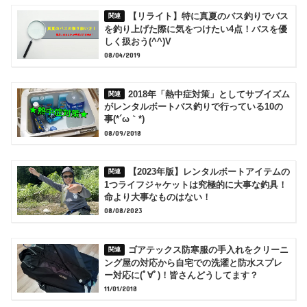
【リライト】特に真夏のバス釣りでバス
を釣り上げた際に気をつけたい4点！バスを優
しく扱おう(^^)V
08/04/2019
2018年「熱中症対策」としてサブイズム
がレンタルボートバス釣りで行っている10の
事(*´ω｀*)
08/09/2018
【2023年版】レンタルボートアイテムの
1つライフジャケットは究極的に大事な釣具！
命より大事なものはない！
08/08/2023
ゴアテックス防寒服の手入れをクリーニ
ング屋の対応から自宅での洗濯と防水スプレ
ー対応に(ﾟ∀ﾟ)！皆さんどうしてます？
11/01/2018