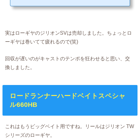
V TWは気になるようですね。この記事が少しでもお役に立てれば光栄です。 ＜
Facebookページへの「いいね！」を押して頂くと、常に最新の記事が御覧にな
れます。＞ Souce: Daiwa(ダイワ） ジリオンSV TWの登場さて、昨年2016年にダ
イワより発売されたジリオンSV TWですが、個人的...
実はローギヤのジリオンSVは売却しました。ちょっとロ
ーギヤは巻いてて疲れるので(笑)
回収が遅いのがキャストのテンポを狂わせると思い、交
換しました。
ロードランナーハードベイトスペシャ
ル660HB
これはもうビッグベイト用ですね。リールはジリオン TW
シリーズのローギヤ。