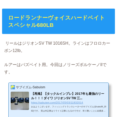
ロードランナーヴォイスハードベイト
スペシャル680LB
リールはジリオンSV TW 1016SH。ラインはフロロカー
ボン12lb。
ルアーはバズベイト用。今回はノリーズボルケーノIIで
す。
サブイズム-Sabuism
【再掲】【タックルインプレ】2017年も最強のリー
ル！！！ダイワ ジリオンSV TW 三...
https://sabuism.com/2017/05/03/11832014
おはようございます、フィッシングトランスレーターのサブイズム(@sabu94_19
82)です。 実は本記事はリライト記事になるのですが、有り難いことに結構多く
の方に読まれています。 やはりみなさんダイワのジリオンTW並びにジリオンS