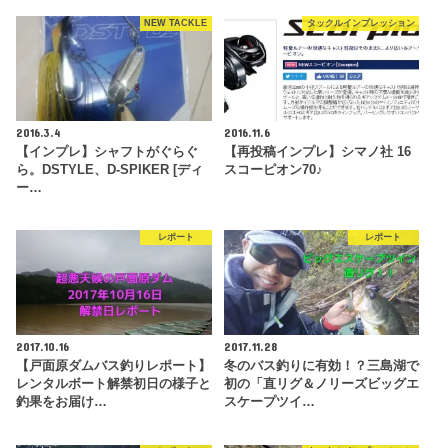
NEW TACKLE
タックルインプレッション
2016.3.4
2016.11.6
【インプレ】シャフトがぐらぐ
【再投稿インプレ】シマノ社 16
ら。DSTYLE、D-SPIKER [ディ
スコーピオン70♪
ー…
レポート
レポート
2017.10.16
2017.11.28
【戸面原ダムバス釣りレポート】
冬のバス釣りに有効！？三島湖で
レンタルボート解禁初日の様子と
初の「直リグ＆ノリーズビッグエ
釣果をお届け…
スケープツイ…