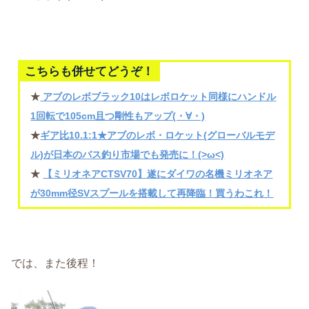
こちらも併せてどうぞ！
★
アブのレボブラック10はレボロケット同様にハンドル
1回転で105cm且つ剛性もアップ(・∀・)
★
ギア比10.1:1★アブのレボ・ロケット(グローバルモデ
ル)が日本のバス釣り市場でも発売に！(>ω<)
★
【ミリオネアCTSV70】遂にダイワの名機ミリオネア
が30mm径SVスプールを搭載して再降臨！買うわこれ！
では、また後程！