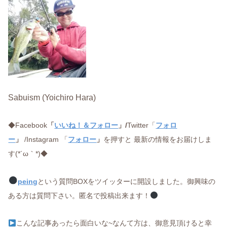
Sabuism (Yoichiro Hara)
◆Facebook
「
いいね！＆フォロー
」/
Twitter「
フォロ
ー
」
/Instagram 「
フォロー
」
を押すと 最新の情報をお届けしま
す(*´ω｀*)◆
peing
という質問BOXをツイッターに開設しました。御興味の
ある方は質問下さい。匿名で投稿出来ます！
こんな記事あったら面白いな~なんて方は、御意見頂けると幸