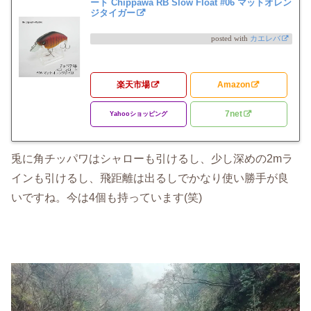
ート Chippawa RB Slow Float #06 マットオレン
ジタイガー
posted with
カエレバ
楽天市場
Amazon
7net
Yahooショッピング
兎に角チッパワはシャローも引けるし、少し深めの2mラ
インも引けるし、飛距離は出るしでかなり使い勝手が良
いですね。今は4個も持っています(笑)