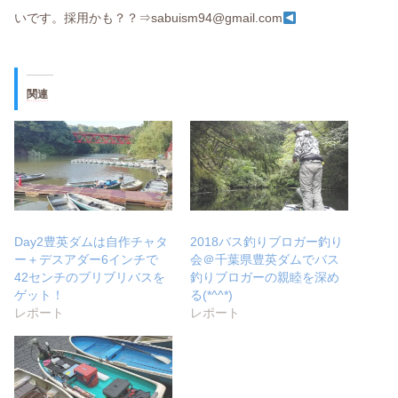
いです。採用かも？？⇒sabuism94@gmail.com
関連
Day2豊英ダムは自作チャタ
2018バス釣りブロガー釣り
ー＋デスアダー6インチで
会＠千葉県豊英ダムでバス
42センチのブリブリバスを
釣りブロガーの親睦を深め
ゲット！
る(*^^*)
レポート
レポート