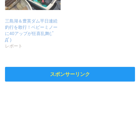
三島湖＆豊英ダム平日連続
釣行を敢行！ベビーミノー
に40アップが狂喜乱舞(;ﾟ
Дﾟ)
レポート
スポンサーリンク