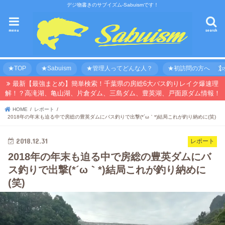
デジ物書きのサブイズム-Sabuismです！
menu
search
★TOP
★Sabuism
★管理人ってどんな人？
★初訪問の方へ 【オ
最新【最強まとめ】簡単検索！千葉県の房総6大バス釣りレイク爆速理
解！？高滝湖、亀山湖、片倉ダム、三島ダム、豊英湖、戸面原ダム情報！
HOME
レポート
2018年の年末も迫る中で房総の豊英ダムにバス釣りで出撃(*´ω｀*)結局これが釣り納めに(笑)
2018.12.31
レポート
2018年の年末も迫る中で房総の豊英ダムにバ
ス釣りで出撃(*´ω｀*)結局これが釣り納めに
(笑)