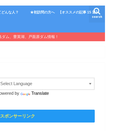
てどんな人？
★初訪問の方へ 【オススメの記事 15 選】
search
島ダム、豊英湖、戸面原ダム情報！
owered by
Translate
スポンサーリンク