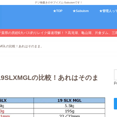
デジ物書きのサブイズム-Sabuismです！
★TOP
★Sabuism
★管理人っ
千葉県の房総6大バス釣りレイク爆速理解！？高滝湖、亀山湖、片倉ダム、三
LXMGLの比較！あれはそのまま。
19SLXMGLの比較！あれはそのま
P