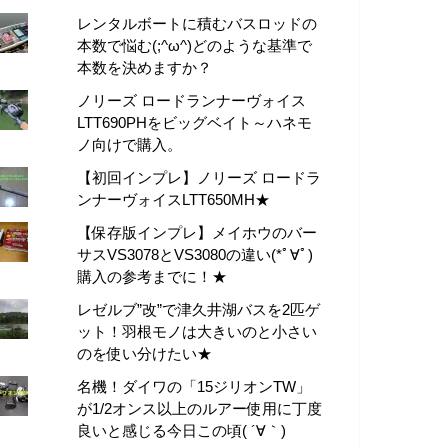
レンタルボートに積むバスロッドの
本数で悩む(;^ω^)どのような基準で
本数を決めますか？
ノリーズ ロードランナーヴォイス
LTT690PHをビッグベイト～ハネモ
ノ向けで購入。
【初回インプレ】ノリーズ ロードラ
ンナーヴォイスLTT650MH★
【保存版インプレ】メイホウのバー
サスVS3078とVS3080の違い(*ﾟ∀ﾟ)
購入の参考までに！★
レゼルブ”改”で津久井湖バスを2匹ゲ
ット！羽根モノは大きいのと小さい
のを使い分けたい★
名機！ダイワの「15ジリオンTW」
が1/2オンス以上のルアー使用に丁度
良いと感じる今日この頃( ´∀｀)