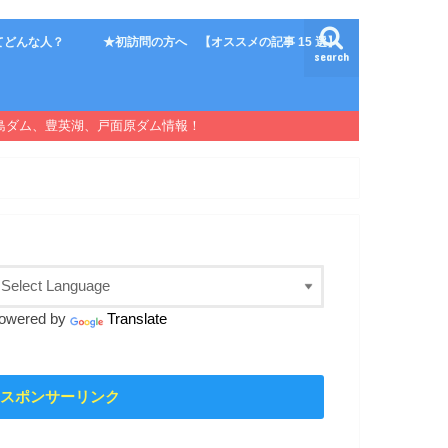
てどんな人？
★初訪問の方へ 【オススメの記事 15 選】
search
島ダム、豊英湖、戸面原ダム情報！
owered by
Translate
スポンサーリンク