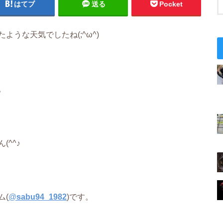
はてブ
送る
Pocket
うな天気でしたね(;^ω^)
。
^^♪
ム(
@
sabu94_1982
)です。