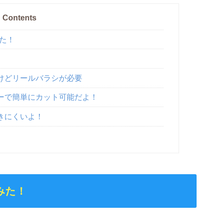
Contents
みた！
たけどリールバラシが必要
ーで簡単にカット可能だよ！
きにくいよ！
みた！