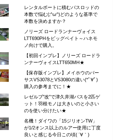
レンタルボートに積むバスロッドの
本数で悩む(;^ω^)どのような基準で
本数を決めますか？
ノリーズ ロードランナーヴォイス
LTT690PHをビッグベイト～ハネモ
ノ向けで購入。
【初回インプレ】ノリーズ ロードラ
ンナーヴォイスLTT650MH★
【保存版インプレ】メイホウのバー
サスVS3078とVS3080の違い(*ﾟ∀ﾟ)
購入の参考までに！★
レゼルブ”改”で津久井湖バスを2匹ゲ
ット！羽根モノは大きいのと小さい
のを使い分けたい★
名機！ダイワの「15ジリオンTW」
が1/2オンス以上のルアー使用に丁度
良いと感じる今日この頃( ´∀｀)