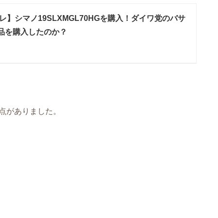
レ】シマノ19SLXMGL70HGを購入！ダイワ党のバサ
品を購入したのか？
安点がありました。