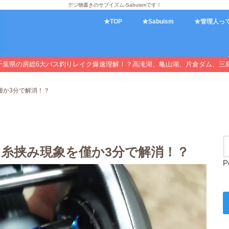
デジ物書きのサブイズム-Sabuismです！
★TOP
★Sabuism
★管理人っ
千葉県の房総6大バス釣りレイク爆速理解！？高滝湖、亀山湖、片倉ダム、三
を僅か3分で解消！？
ッチ糸挟み現象を僅か3分で解消！？
P