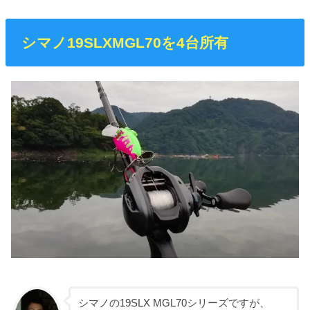
シマノ19SLXMGL70を4台所有
シマノの19SLX MGL70シリーズですが、