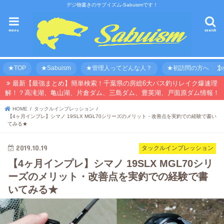
デジ物書きのサブイズム-Sabuismです！
menu
search
★TOP
★Sabuism
★管理人ってどんな人？
★初訪問の方へ 【オ
最新【最強まとめ】簡単検索！千葉県の房総6大バス釣りレイク爆速理
解！？高滝湖、亀山湖、片倉ダム、三島ダム、豊英湖、戸面原ダム情報！
HOME
タックルインプレッション
【4ヶ月インプレ】シマノ 19SLX MGL70シリーズのメリット・改善点を実釣での経験で書い
てみる★
2019.10.19
タックルインプレッション
【4ヶ月インプレ】シマノ 19SLX MGL70シリ
ーズのメリット・改善点を実釣での経験で書
いてみる★