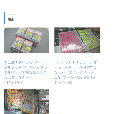
関連
冬支度★ダイワの「Dトレ
【インプレ】ナチュラル系
ブルフック SS VP」がタッ
カラーのルアーが見やすく
クルベリーで格安販売！こ
なった！エバーグリーン
れは買わなきゃ！
E.G. マーカー٩(๑´0`๑)۶★
TT品(小物)
TT品(小物)