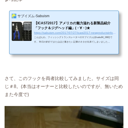
サブイズム-Sabuism
【ICAST2017】アメリカの魅力溢れる新製品紹介
「フック＆ジグヘッド編」(・∀・)★
https://sabuism.com/2017/07/27/icast2017-newproductsinfo-hook
こんばんわ、フィッシングトランスレーターのサブイズム(@sabu94_1982)で
す。 昨日の釣行でまた山ほど書きたい記事のネタが出来てしまいました
（笑） どうやら24時間釣のことばかり考えているせいか、どうも妄想力が豊か
になってしまったようです(´ε｀ )下書き記事だけでも現在70件以上。これは時間
が足りないわけですね。ネタは欠塚氏が言われるように無限ですｗｗｗ ＜Faceb
ookページへの「いいね！」を押して頂くと、常に最新の記事が御覧になれま
す。＞ Source：バスマスターウェブサイトウェブサイトを元にお...
さて、このフックを両者比較してみました。サイズは同
じ＃8。(本当はオーナーと比較したいのですが、無いため
また今度で)