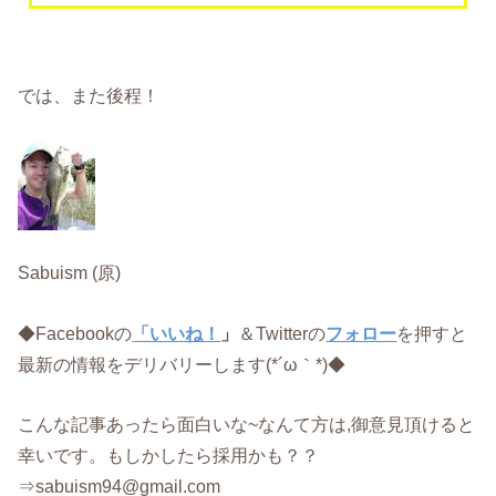
では、また後程！
Sabuism (原)
◆Facebookの
「いいね！
」
＆Twitterの
フォロー
を押すと
最新の情報をデリバリーします(*´ω｀*)◆
こんな記事あったら面白いな~なんて方は,御意見頂けると
幸いです。もしかしたら採用かも？？
⇒sabuism94@gmail.com