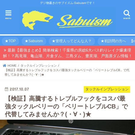
デジ物書きのサブイズム-Sabuismです！
menu
search
★TOP
★Sabuism
★管理人ってどんな人？
★初訪問の方へ 【オ
最新【最強まとめ】簡単検索！千葉県の房総6大バス釣りレイク爆速理
解！？高滝湖、亀山湖、片倉ダム、三島ダム、豊英湖、戸面原ダム情報！
HOME
タックルインプレッション
【検証】高騰するトレブルフックをコスパ最強タックルベリーの「ベリートレブルCB」で代
替してみませんか？(・∀・)★
2017.10.07
タックルインプレッション
【検証】高騰するトレブルフックをコスパ最
強タックルベリーの「ベリートレブルCB」で
代替してみませんか？(・∀・)★