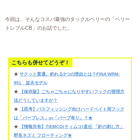
今回は、そんなコスパ最強のタックルベリーの「ベリー
トレブルCB」のお話でした。
こちらも併せてどうぞ！
★
サクッと貫通。釣れる3つの理由とは？FINA WRM-
951 並木モデル
★
【保存版】ごちゃごちゃになりやすいフックの管理方
法どうしていますか？
★
【思考】バスフィッシング向けハードベイト用フック
は「バーブレス」or「バーブ有り」？★
★
【情報共有】TIEMCO(ティムコ)直伝 「針の刺し方」
野良ネズミ フローティング★