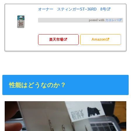
オーナー スティンガーST−36RD 8号
posted with
カエレバ
楽天市場
Amazon
性能はどうなのか？