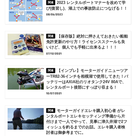
2023 レンタルボートマナーを改めて学
び(復習し)、湖上での事故防止につなげる！！
08/06/2023
【保存版】絶対に押さえておきたい船舶
免許更新のやり方！ライセンススクールも良
いけど、個人でも手軽に出来るよ！！！
07/12/2021
【インプレ】モーターガイドニューツア
ーTR82-36インチを相模湖で使用してきた！バ
ッテリーはAXIA社のリオタンク24V 80Aで、
レンタルボート後部にすっぽり収まる！
10/07/2021
モーターガイドエレキ購入初心者 がレ
ンタルボートエレキセッティング準備から片
付けまで一人でやって、見事に津久井湖で2フ
ィッシュを釣るまでのお話。エレキ購入者検
討者は御参考までに。