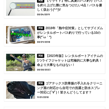
【リライト】特に真夏のバス釣りでバス
を釣り上げた際に気をつけたい4点！バスを優
しく扱おう(^^)V
08/04/2019
2018年「熱中症対策」としてサブイズム
がレンタルボートバス釣りで行っている10の
事(*´ω｀*)
08/09/2018
【2023年版】レンタルボートアイテムの
1つライフジャケットは究極的に大事な釣具！
命より大事なものはない！
08/08/2023
ゴアテックス防寒服の手入れをクリーニ
ング屋の対応から自宅での洗濯と防水スプレ
ー対応に(ﾟ∀ﾟ)！皆さんどうしてます？
11/01/2018