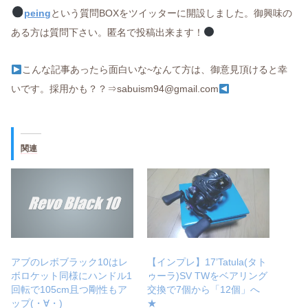
peing
という質問BOXをツイッターに開設しました。御興味の
ある方は質問下さい。匿名で投稿出来ます！
こんな記事あったら面白いな~なんて方は、御意見頂けると幸
いです。採用かも？？⇒sabuism94@gmail.com
関連
アブのレボブラック10はレ
【インプレ】17’Tatula(タト
ボロケット同様にハンドル1
ゥーラ)SV TWをベアリング
回転で105cm且つ剛性もア
交換で7個から「12個」へ
ップ(・∀・)
★