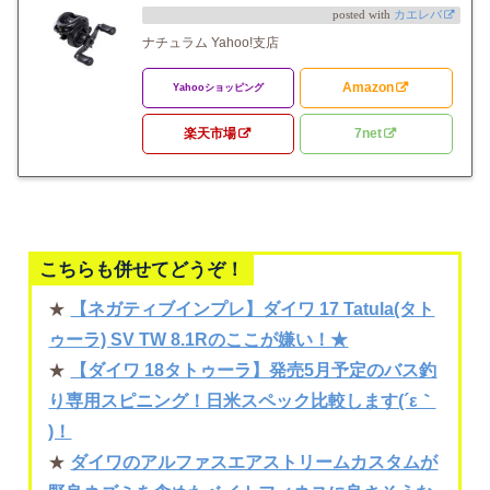
posted with
カエレバ
ナチュラム Yahoo!支店
Amazon
Yahooショッピング
楽天市場
7net
こちらも併せてどうぞ！
★
【ネガティブインプレ】ダイワ 17 Tatula(タト
ゥーラ) SV TW 8.1Rのここが嫌い！★
★
【ダイワ 18タトゥーラ】発売5月予定のバス釣
り専用スピニング！日米スペック比較します(´ε｀
)！
★
ダイワのアルファスエアストリームカスタムが