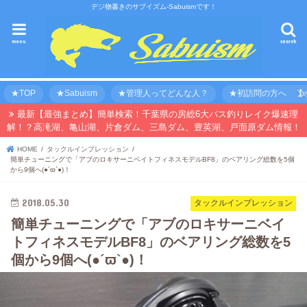
デジ物書きのサブイズム-Sabuismです！
menu
search
★TOP
★Sabuism
★管理人ってどんな人？
★初訪問の方へ 【オ
最新【最強まとめ】簡単検索！千葉県の房総6大バス釣りレイク爆速理
解！？高滝湖、亀山湖、片倉ダム、三島ダム、豊英湖、戸面原ダム情報！
HOME
タックルインプレッション
簡単チューニングで「アブのロキサーニベイトフィネスモデルBF8」のベアリング総数を5個
から9個へ(●´ϖ`●)！
2018.05.30
タックルインプレッション
簡単チューニングで「アブのロキサーニベイ
トフィネスモデルBF8」のベアリング総数を5
個から9個へ(●´ϖ`●)！