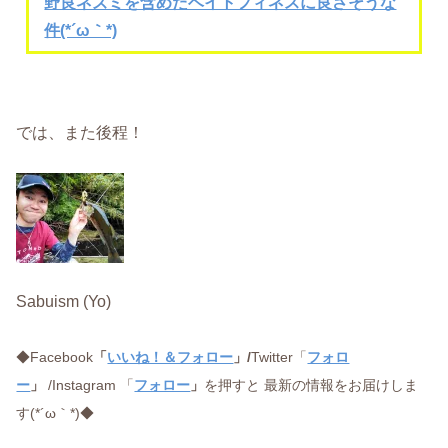
野良ネズミを含めたベイトフィネスに良さそうな
件(*´ω｀*)
では、また後程！
Sabuism (Yo)
◆Facebook
「
いいね！＆フォロー
」/
Twitter「
フォロ
ー
」
/Instagram 「
フォロー
」
を押すと 最新の情報をお届けしま
す(*´ω｀*)◆