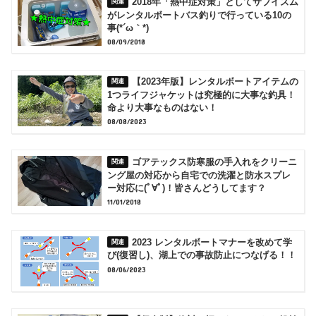
2018年「熱中症対策」としてサブイズム
がレンタルボートバス釣りで行っている10の
事(*´ω｀*)
08/09/2018
【2023年版】レンタルボートアイテムの
1つライフジャケットは究極的に大事な釣具！
命より大事なものはない！
08/08/2023
ゴアテックス防寒服の手入れをクリーニ
ング屋の対応から自宅での洗濯と防水スプレ
ー対応に(ﾟ∀ﾟ)！皆さんどうしてます？
11/01/2018
2023 レンタルボートマナーを改めて学
び(復習し)、湖上での事故防止につなげる！！
08/06/2023