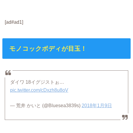
[ad#ad1]
モノコックボディが目玉！
ダイワ 18イグジストぉ…
pic.twitter.com/cDxzh8u8oV
— 荒井 かいと (@Bluesea3839s)
2018年1月9日