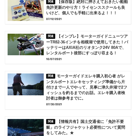
【保存版】絶対に押さえておきたい船舶
免許更新のやり方！ライセンススクールも良
いけど、個人でも手軽に出来るよ！！！
07/12/2021
【インプレ】モーターガイドニューツア
ーTR82-36インチを相模湖で使用してきた！バ
ッテリーはAXIA社のリオタンク24V 80Aで、
レンタルボート後部にすっぽり収まる！
10/07/2021
モーターガイドエレキ購入初心者 がレ
ンタルボートエレキセッティング準備から片
付けまで一人でやって、見事に津久井湖で2フ
ィッシュを釣るまでのお話。エレキ購入者検
討者は御参考までに。
07/30/2021
【情報共有】国土交通省に「免許不要
艇」のライフジャケット必要性について質問
をしてみた。★