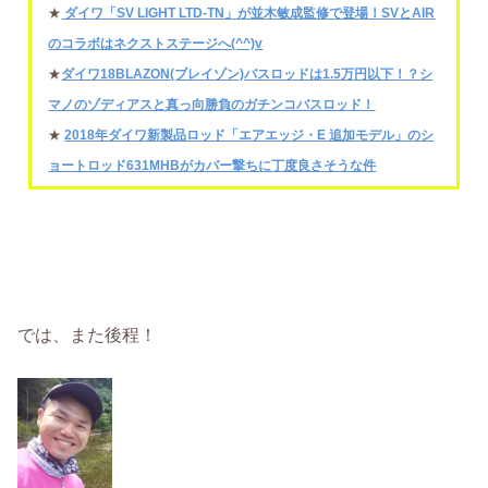
★
ダイワ「SV LIGHT LTD-TN」が並木敏成監修で登場！SVとAIR
のコラボはネクストステージへ(^^)v
★
ダイワ18BLAZON(ブレイゾン)バスロッドは1.5万円以下！？シ
マノのゾディアスと真っ向勝負のガチンコバスロッド！
★
2018年ダイワ新製品ロッド「エアエッジ・E 追加モデル」のシ
ョートロッド631MHBがカバー撃ちに丁度良さそうな件
では、また後程！