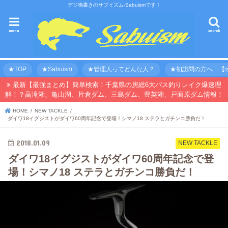
デジ物書きのサブイズム-Sabuismです！
menu
search
★TOP
★Sabuism
★管理人ってどんな人？
★初訪問の方へ 【オ
最新【最強まとめ】簡単検索！千葉県の房総6大バス釣りレイク爆速理
解！？高滝湖、亀山湖、片倉ダム、三島ダム、豊英湖、戸面原ダム情報！
HOME
NEW TACKLE
ダイワ18イグジストがダイワ60周年記念で登場！シマノ18 ステラとガチンコ勝負だ！
2018.01.09
NEW TACKLE
ダイワ18イグジストがダイワ60周年記念で登
場！シマノ18 ステラとガチンコ勝負だ！