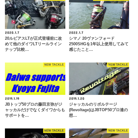
2020.1.7
2022.1.7
20ルビアスLTが正式登場前に改
シマノ 20ヴァンフォード
めて他のダイワLTリールライン
2500SHGを1年以上使用してみて
ナップ比較…
感じたこと…
NEW TACKLE
NEW TACKLE
2019.1.19
2019.1.20
JBトップ50プロの藤田京弥がジ
ジャッカルのリボルテージ
ャッカルだけでなくダイワからも
(Revoltage)はJBTOP50プロ達の
サポートを…
想…
NEW TACKLE
NEW TACKLE