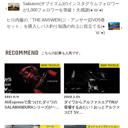
Sabuism(サブイズム)のインスタグラムフォロワー
が1,000フォロワーを突破！大感謝(●´ϖ`●)
ヒロ内藤の「THE ANSWER(ジ・アンサー)DVD5巻
セット」を購入しバス釣り知識の向上に役立てる(●
´ϖ`●)
RECOMMEND
こちらの記事も人気です。
NEW TACKLE
NEW TACKLE
2021.11.11
2020.3.24
AliExpressで見つけたダイワの
ダイワからアルファスエアTWが
SALAMANDURAシリーズが一…
登場するみたい！おっとアルファ
スCT SV…
リール
タックルインプレッション