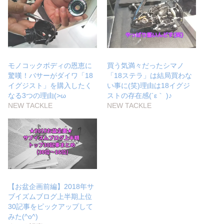
モノコックボディの恩恵に
買う気満々だったシマノ
驚嘆！バサーがダイワ「18
「18ステラ」は結局買わな
イグジスト」を購入したく
い事に(笑)理由は18イグジ
なる3つの理由(>ω
ストの存在感(´ε｀ )♪
NEW TACKLE
NEW TACKLE
【お盆企画前編】2018年サ
ブイズムブログ上半期上位
30記事をピックアップして
みた(^o^)