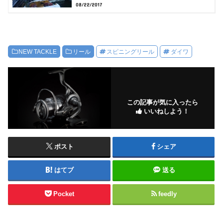
08/22/2017
NEW TACKLE
リール
スピニングリール
ダイワ
この記事が気に入ったら
いいねしよう！
ポスト
シェア
はてブ
送る
Pocket
feedly