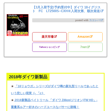
【3月入荷予定/予約受付中】ダイワ 18イグジス
ト FC LT2500S−CXH※入荷次第、順次発送
posted with
カエレバ
楽天市場
Amazon
7net
Yahooショッピング
2018年ダイワ新製品
★
「18リョウガ」シリーズがダイワ噂の新丸型リールであったと
いう悲しい現実_(┐「ε:)_
★
2018新製品ベイトリール 「ダイワ Zillion(ジリオン)TW HD」-
重量系ルアー好きのハードユースなバサーに朗報！