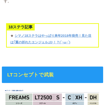
す。
18ステラ記事
★
シマノ18ステラはやっぱり来年2018年発売！見た目
は｢翼の折れたエンジェル｣か！？(`･ω･´)
LTコンセプトで武装