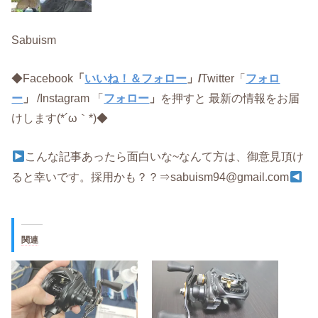
Sabuism
◆Facebook
「
いいね！＆フォロー
」/
Twitter「
フォロ
ー
」
/Instagram 「
フォロー
」
を押すと 最新の情報をお届
けします(*´ω｀*)◆
こんな記事あったら面白いな~なんて方は、御意見頂け
ると幸いです。採用かも？？⇒sabuism94@gmail.com
関連