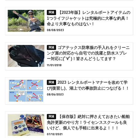
【2023年版】レンタルボートアイテムの
1つライフジャケットは究極的に大事な釣具！
命より大事なものはない！
08/08/2023
ゴアテックス防寒服の手入れをクリーニ
ング屋の対応から自宅での洗濯と防水スプレ
ー対応に(ﾟ∀ﾟ)！皆さんどうしてます？
11/01/2018
2023 レンタルボートマナーを改めて学
び(復習し)、湖上での事故防止につなげる！！
08/06/2023
【保存版】絶対に押さえておきたい船舶
免許更新のやり方！ライセンススクールも良
いけど、個人でも手軽に出来るよ！！！
07/12/2021