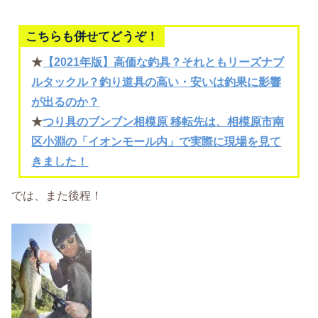
こちらも併せてどうぞ！
★
【2021年版】高価な釣具？それともリーズナブ
ルタックル？釣り道具の高い・安いは釣果に影響
が出るのか？
★
つり具のブンブン相模原 移転先は、相模原市南
区小淵の「イオンモール内」で実際に現場を見て
きました！
では、また後程！