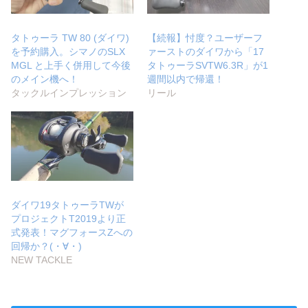
タトゥーラ TW 80 (ダイワ)
【続報】忖度？ユーザーフ
を予約購入。シマノのSLX
ァーストのダイワから「17
MGL と上手く併用して今後
タトゥーラSVTW6.3R」が1
のメイン機へ！
週間以内で帰還！
タックルインプレッション
リール
ダイワ19タトゥーラTWが
プロジェクトT2019より正
式発表！マグフォースZへの
回帰か？(・∀・)
NEW TACKLE