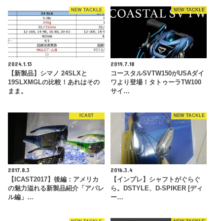
NEW TACKLE
NEW TACKLE
2024.1.13
2019.7.18
【新製品】シマノ 24SLXと
コースタルSVTW150がUSAダイ
19SLXMGLの比較！あれはその
ワより登場！タトゥーラTW100
まま。
サイ…
ICAST
NEW TACKLE
2017.8.3
2016.3.4
【ICAST2017】後編：アメリカ
【インプレ】シャフトがぐらぐ
の魅力溢れる新製品紹介「アパレ
ら。DSTYLE、D-SPIKER [ディ
ル編」…
ー…