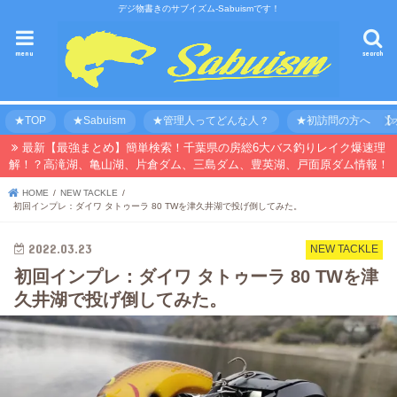
デジ物書きのサブイズム-Sabuismです！
menu
search
★TOP
★Sabuism
★管理人ってどんな人？
★初訪問の方へ 【オ
最新【最強まとめ】簡単検索！千葉県の房総6大バス釣りレイク爆速理
解！？高滝湖、亀山湖、片倉ダム、三島ダム、豊英湖、戸面原ダム情報！
HOME
NEW TACKLE
初回インプレ：ダイワ タトゥーラ 80 TWを津久井湖で投げ倒してみた。
2022.03.23
NEW TACKLE
初回インプレ：ダイワ タトゥーラ 80 TWを津
久井湖で投げ倒してみた。