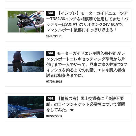
【インプレ】モーターガイドニューツア
ーTR82-36インチを相模湖で使用してきた！バ
ッテリーはAXIA社のリオタンク24V 80Aで、
レンタルボート後部にすっぽり収まる！
10/07/2021
モーターガイドエレキ購入初心者 がレ
ンタルボートエレキセッティング準備から片
付けまで一人でやって、見事に津久井湖で2フ
ィッシュを釣るまでのお話。エレキ購入者検
討者は御参考までに。
07/30/2021
【情報共有】国土交通省に「免許不要
艇」のライフジャケット必要性について質問
をしてみた。★
08/22/2017