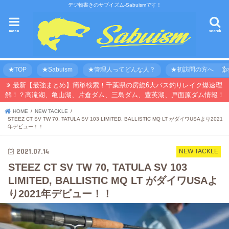
デジ物書きのサブイズム-Sabuismです！
menu
search
★TOP
★Sabuism
★管理人ってどんな人？
★初訪問の方へ 【オ
最新【最強まとめ】簡単検索！千葉県の房総6大バス釣りレイク爆速理
解！？高滝湖、亀山湖、片倉ダム、三島ダム、豊英湖、戸面原ダム情報！
HOME
NEW TACKLE
STEEZ CT SV TW 70, TATULA SV 103 LIMITED, BALLISTIC MQ LT がダイワUSAより2021
年デビュー！！
2021.07.14
NEW TACKLE
STEEZ CT SV TW 70, TATULA SV 103
LIMITED, BALLISTIC MQ LT がダイワUSAよ
り2021年デビュー！！