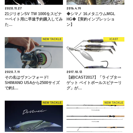
2020.11.27
2016.4.19
21ジリオンSV TW 1000をスピナ
◆シマノ 16メタニウムMGL
ーベイト用に早速予約購入してみ
HG◆【実釣インプレッショ
た…
ン】
NEW TACKLE
ICAST
2020.7.11
2017.10.13
その名はヴァンフォード!
【続ICAST2017】「ライブター
SHIMANO USAから2500サイズ
ゲット ベイトボールスピナーリ
で約1…
グ」が…
NEW TACKLE
NEW TACKLE