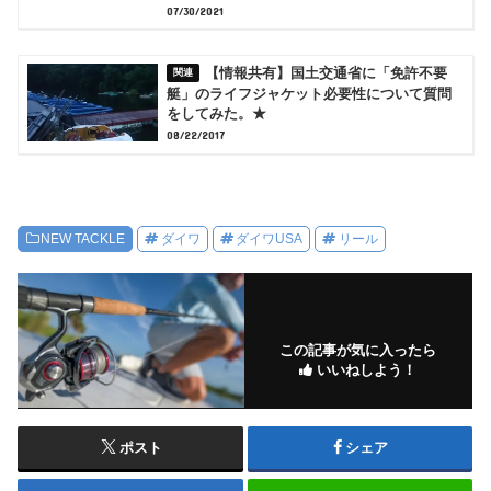
07/30/2021
【情報共有】国土交通省に「免許不要
艇」のライフジャケット必要性について質問
をしてみた。★
08/22/2017
NEW TACKLE
ダイワ
ダイワUSA
リール
この記事が気に入ったら
いいねしよう！
ポスト
シェア