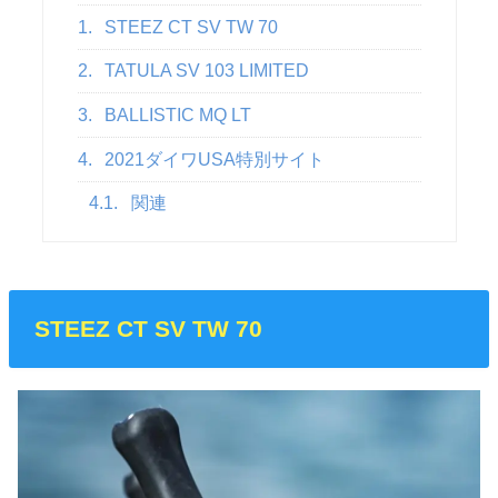
1.
STEEZ CT SV TW 70
2.
TATULA SV 103 LIMITED
3.
BALLISTIC MQ LT
4.
2021ダイワUSA特別サイト
4.1.
関連
STEEZ CT SV TW 70