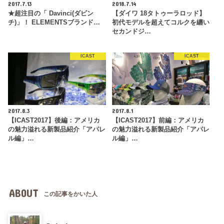
2017.7.13
2018.7.14
★超注目の「 Davinci(ダビン
【ダイワ 18タトゥーラロッド】
チ)」！ ELEMENTSブランド…
初代モデルを超えてコルクを纏い
セカンドジ…
ICAST
ICAST
2017.8.3
2017.8.1
【ICAST2017】後編：アメリカ
【ICAST2017】前編：アメリカ
の魅力溢れる新製品紹介「アパレ
の魅力溢れる新製品紹介「アパレ
ル編」…
ル編」…
ABOUT
この記事をかいた人