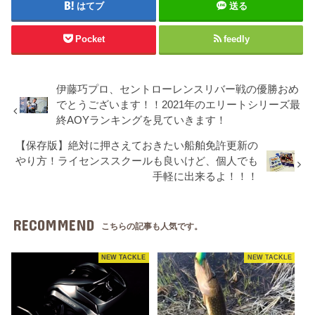
はてブ
送る
Pocket
feedly
伊藤巧プロ、セントローレンスリバー戦の優勝おめ
でとうございます！！2021年のエリートシリーズ最
終AOYランキングを見ていきます！
【保存版】絶対に押さえておきたい船舶免許更新の
やり方！ライセンススクールも良いけど、個人でも
手軽に出来るよ！！！
RECOMMEND
こちらの記事も人気です。
NEW TACKLE
NEW TACKLE