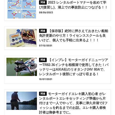
2023 レンタルボートマナーを改めて学
び(復習し)、湖上での事故防止につなげる！！
08/06/2023
【保存版】絶対に押さえておきたい船舶
免許更新のやり方！ライセンススクールも良
いけど、個人でも手軽に出来るよ！！！
07/12/2021
【インプレ】モーターガイドニューツア
ーTR82-36インチを相模湖で使用してきた！バ
ッテリーはAXIA社のリオタンク24V 80Aで、
レンタルボート後部にすっぽり収まる！
10/07/2021
モーターガイドエレキ購入初心者 がレ
ンタルボートエレキセッティング準備から片
付けまで一人でやって、見事に津久井湖で2フ
ィッシュを釣るまでのお話。エレキ購入者検
討者は御参考までに。