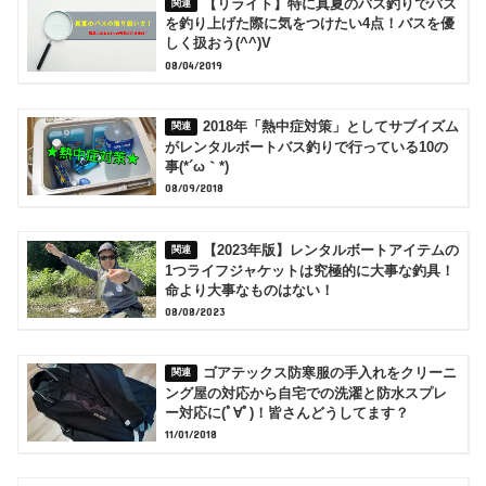
【リライト】特に真夏のバス釣りでバス
を釣り上げた際に気をつけたい4点！バスを優
しく扱おう(^^)V
08/04/2019
2018年「熱中症対策」としてサブイズム
がレンタルボートバス釣りで行っている10の
事(*´ω｀*)
08/09/2018
【2023年版】レンタルボートアイテムの
1つライフジャケットは究極的に大事な釣具！
命より大事なものはない！
08/08/2023
ゴアテックス防寒服の手入れをクリーニ
ング屋の対応から自宅での洗濯と防水スプレ
ー対応に(ﾟ∀ﾟ)！皆さんどうしてます？
11/01/2018