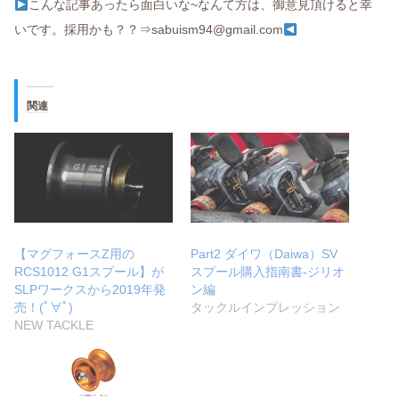
こんな記事あったら面白いな~なんて方は、御意見頂けると幸
いです。採用かも？？⇒sabuism94@gmail.com
関連
【マグフォースZ用の
Part2 ダイワ（Daiwa）SV
RCS1012 G1スプール】が
スプール購入指南書‐ジリオ
SLPワークスから2019年発
ン編
売！(ﾟ∀ﾟ)
タックルインプレッション
NEW TACKLE