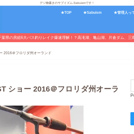
デジ物書きのサブイズム-Sabuismです！
★TOP
★Sabuism
★管理人っ
千葉県の房総6大バス釣りレイク爆速理解！？高滝湖、亀山湖、片倉ダム、三
ショー 2016＠フロリダ州オーランド
ST ショー 2016＠フロリダ州オーラ
P