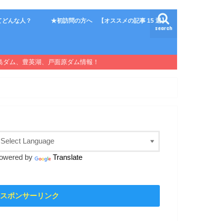
てどんな人？
★初訪問の方へ 【オススメの記事 15 選】
search
島ダム、豊英湖、戸面原ダム情報！
owered by
Translate
スポンサーリンク