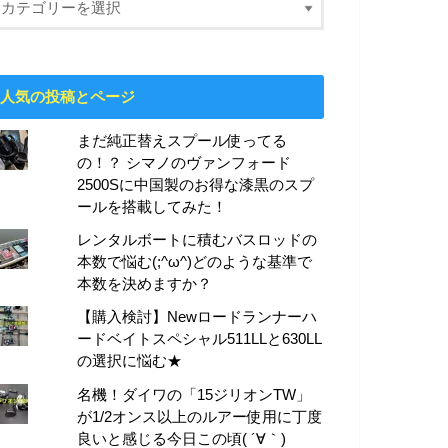
人気の投稿とページ
まだ純正替えスプール使ってる
の！？ シマノのヴァンフォード
2500Sに中国製のお得な漆黒のスプ
ールを搭載してみた！
レンタルボートに積むバスロッドの
本数で悩む(;^ω^)どのような基準で
本数を決めますか？
【購入検討】Newロードランナーハ
ードベイトスペシャル511LLと630LL
の選択に悩む★
名機！ダイワの「15ジリオンTW」
が1/2オンス以上のルアー使用に丁度
良いと感じる今日この頃( ´∀｀)