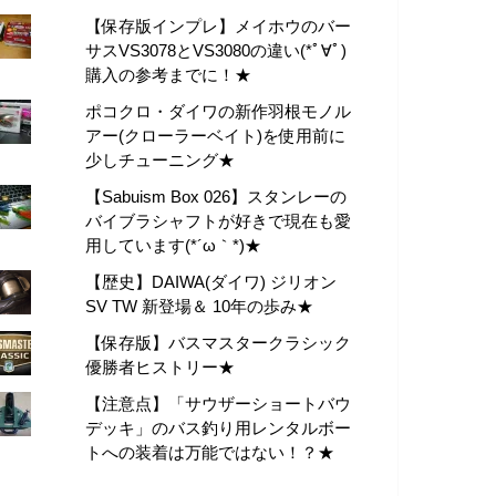
【保存版インプレ】メイホウのバー
サスVS3078とVS3080の違い(*ﾟ∀ﾟ)
購入の参考までに！★
ポコクロ・ダイワの新作羽根モノル
アー(クローラーベイト)を使用前に
少しチューニング★
【Sabuism Box 026】スタンレーの
バイブラシャフトが好きで現在も愛
用しています(*´ω｀*)★
【歴史】DAIWA(ダイワ) ジリオン
SV TW 新登場＆ 10年の歩み★
【保存版】バスマスタークラシック
優勝者ヒストリー★
【注意点】「サウザーショートバウ
デッキ」のバス釣り用レンタルボー
トへの装着は万能ではない！？★