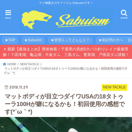
デジ物書きのサブイズム-Sabuismです！
menu
search
★TOP
★Sabuism
★管理人ってどんな人？
★初訪問の方へ 【オ
最新【最強まとめ】簡単検索！千葉県の房総6大バス釣りレイク爆速理
解！？高滝湖、亀山湖、片倉ダム、三島ダム、豊英湖、戸面原ダム情報！
HOME
NEW TACKLE
マットボディが目立つダイワUSAの18タトゥーラ100Hが癖になるかも！初回使用の感想です
(*´ω｀*)
2018.11.29
NEW TACKLE
マットボディが目立つダイワUSAの18タトゥ
ーラ100Hが癖になるかも！初回使用の感想で
す(*´ω｀*)