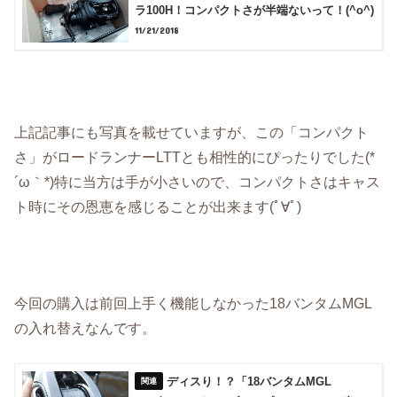
ラ100H！コンパクトさが半端ないって！(^o^)
11/21/2018
上記記事にも写真を載せていますが、この「コンパクト
さ」がロードランナーLTTとも相性的にぴったりでした(*
´ω｀*)特に当方は手が小さいので、コンパクトさはキャス
ト時にその恩恵を感じることが出来ます(ﾟ∀ﾟ)
今回の購入は前回上手く機能しなかった18バンタムMGL
の入れ替えなんです。
ディスり！？「18バンタムMGL