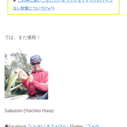
★
この冬に使いこなしたいダウンショットリグのライン
ヨレ対策について(^o^)
では、また後程！
Sabuism (Yoichiro Hara)
◆Facebook
「
いいね！＆フォロー
」/
Twitter「
フォロ