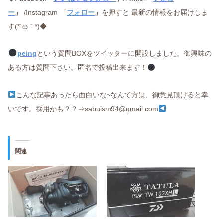
ー
」
/Instagram 「
フォロー
」
を押すと 最新の情報をお届けしま
す(*´ω｀*)◆
peing
という質問BOXをツイッターに開設しました。御興味の
ある方は質問下さい。匿名で投稿出来ます！
こんな記事あったら面白いな~なんて方は、御意見頂けると幸
いです。採用かも？？⇒sabuism94@gmail.com
関連