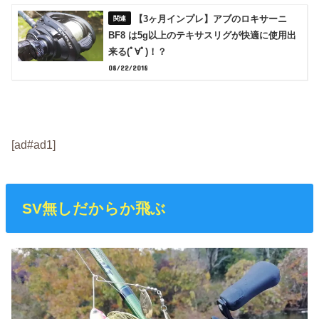
【3ヶ月インプレ】アブのロキサーニ
BF8 は5g以上のテキサスリグが快適に使用出
来る(ﾟ∀ﾟ)！？
08/22/2018
[ad#ad1]
SV無しだからか飛ぶ