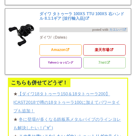
ダイワ タトゥーラ 100XS TTU 100XS 右ハンド
ル 8.1:1ギア [並行輸入品]
posted with
カエレバ
ダイワ/（Daiwa）
Amazon
楽天市場
7net
Yahooショッピング
こちらも併せてどうぞ！
★
【ダイワ18タトゥーラ150＆18タトゥーラ200】
ICAST2018で噂の18タトゥーラ100に加えてパワータイ
プも追加！
★
冬に登場が多くなる鉄板系メタルバイブのラインヨレ
も解決したい！(ﾟ∀ﾟ)