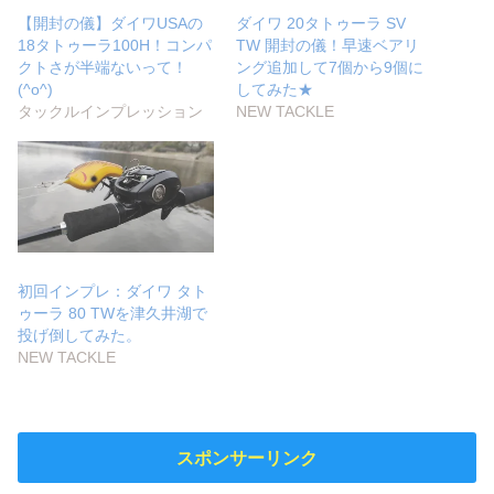
【開封の儀】ダイワUSAの
ダイワ 20タトゥーラ SV
18タトゥーラ100H！コンパ
TW 開封の儀！早速ベアリ
クトさが半端ないって！
ング追加して7個から9個に
(^o^)
してみた★
タックルインプレッション
NEW TACKLE
初回インプレ：ダイワ タト
ゥーラ 80 TWを津久井湖で
投げ倒してみた。
NEW TACKLE
スポンサーリンク