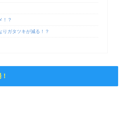
メ！？
なりガタツキが減る！？
場！