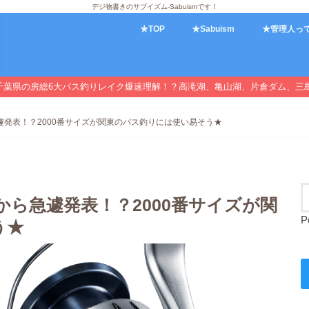
デジ物書きのサブイズム-Sabuismです！
★TOP
★Sabuism
★管理人っ
千葉県の房総6大バス釣りレイク爆速理解！？高滝湖、亀山湖、片倉ダム、三
遽発表！？2000番サイズが関東のバス釣りには使い易そう★
から急遽発表！？2000番サイズが関
P
う★