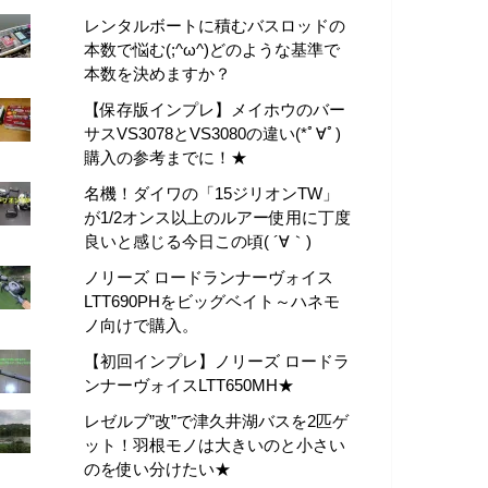
レンタルボートに積むバスロッドの
本数で悩む(;^ω^)どのような基準で
本数を決めますか？
【保存版インプレ】メイホウのバー
サスVS3078とVS3080の違い(*ﾟ∀ﾟ)
購入の参考までに！★
名機！ダイワの「15ジリオンTW」
が1/2オンス以上のルアー使用に丁度
良いと感じる今日この頃( ´∀｀)
ノリーズ ロードランナーヴォイス
LTT690PHをビッグベイト～ハネモ
ノ向けで購入。
【初回インプレ】ノリーズ ロードラ
ンナーヴォイスLTT650MH★
レゼルブ”改”で津久井湖バスを2匹ゲ
ット！羽根モノは大きいのと小さい
のを使い分けたい★