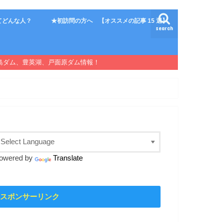
てどんな人？
★初訪問の方へ 【オススメの記事 15 選】
search
島ダム、豊英湖、戸面原ダム情報！
owered by
Translate
スポンサーリンク