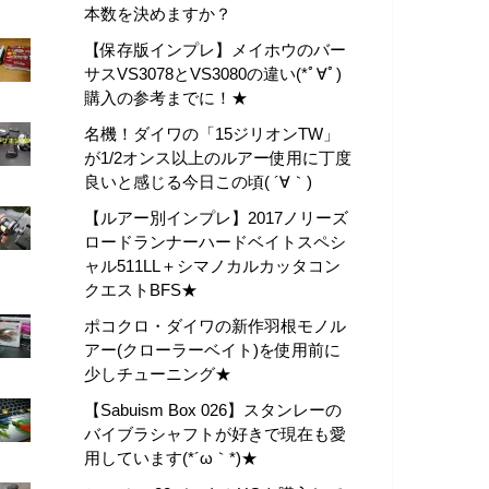
本数を決めますか？
【保存版インプレ】メイホウのバー
サスVS3078とVS3080の違い(*ﾟ∀ﾟ)
購入の参考までに！★
名機！ダイワの「15ジリオンTW」
が1/2オンス以上のルアー使用に丁度
良いと感じる今日この頃( ´∀｀)
【ルアー別インプレ】2017ノリーズ
ロードランナーハードベイトスペシ
ャル511LL＋シマノカルカッタコン
クエストBFS★
ポコクロ・ダイワの新作羽根モノル
アー(クローラーベイト)を使用前に
少しチューニング★
【Sabuism Box 026】スタンレーの
バイブラシャフトが好きで現在も愛
用しています(*´ω｀*)★