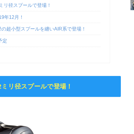
2ミリ径スプールで登場！
19年12月！
リ径の超小型スプールを纏いAIR系で登場！
予定
32ミリ径スプールで登場！