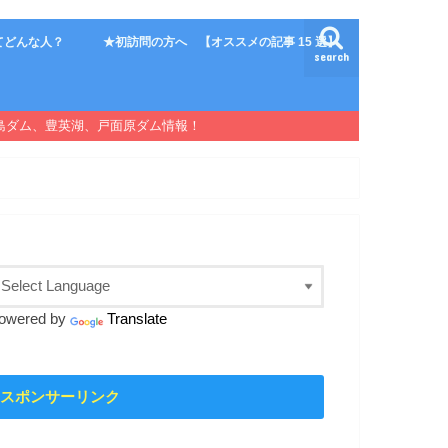
てどんな人？
★初訪問の方へ 【オススメの記事 15 選】
search
島ダム、豊英湖、戸面原ダム情報！
owered by
Translate
スポンサーリンク