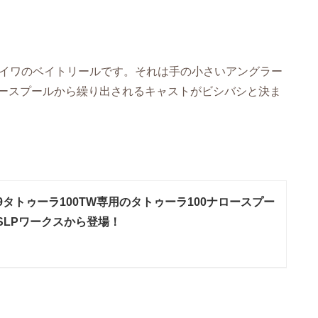
ダイワのベイトリールです。それは手の小さいアングラー
ースプールから繰り出されるキャストがビシバシと決ま
19タトゥーラ100TW専用のタトゥーラ100ナロースプー
SLPワークスから登場！