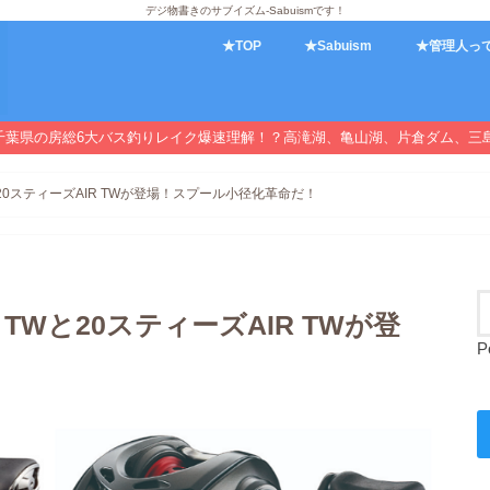
デジ物書きのサブイズム-Sabuismです！
★TOP
★Sabuism
★管理人っ
千葉県の房総6大バス釣りレイク爆速理解！？高滝湖、亀山湖、片倉ダム、三
20スティーズAIR TWが登場！スプール小径化革命だ！
TWと20スティーズAIR TWが登
P
！