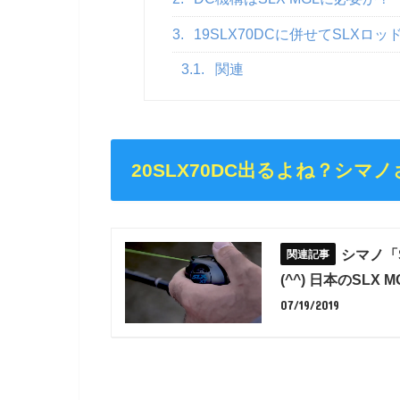
3.
19SLX70DCに併せてSLXロ
3.1.
関連
20SLX70DC出るよね？シマノ
シマノ「S
(^^) 日本のSL
07/19/2019