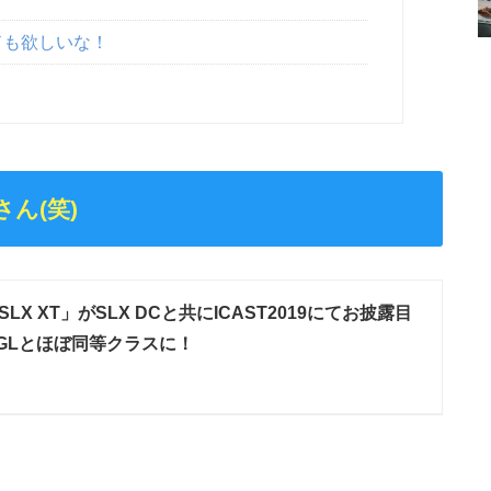
ッドも欲しいな！
さん(笑)
LX XT」がSLX DCと共にICAST2019にてお披露目
X MGLとほぼ同等クラスに！