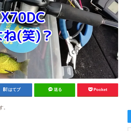
はてブ
送る
Pocket
す。