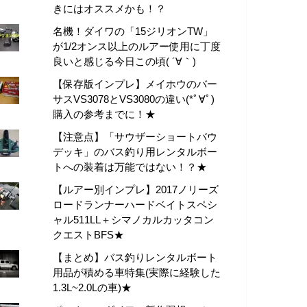
きにはオススメかも！？
名機！ダイワの「15ジリオンTW」
が1/2オンス以上のルアー使用に丁度
良いと感じる今日この頃( ´∀｀)
【保存版インプレ】メイホウのバー
サスVS3078とVS3080の違い(*ﾟ∀ﾟ)
購入の参考までに！★
【注意点】「サウザーショートバウ
デッキ」のバス釣り用レンタルボー
トへの装着は万能ではない！？★
【ルアー別インプレ】2017ノリーズ
ロードランナーハードベイトスペシ
ャル511LL＋シマノカルカッタコン
クエストBFS★
【まとめ】バス釣りレンタルボート
用品が積める車特集(実際に経験した
1.3L~2.0Lの車)★