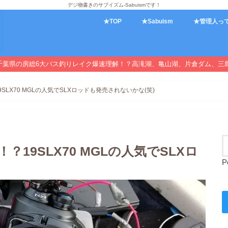
デジ物書きのサブイズム-Sabuismです！
★TOP
★Sabuism
★管理人っ
千葉県の房総6大バス釣りレイク爆速理解！？高滝湖、亀山湖、片倉ダム、三
9SLX70 MGLの人気でSLXロッドも発売されないかな(笑)
！？19SLX70 MGLの人気でSLXロ
P
)