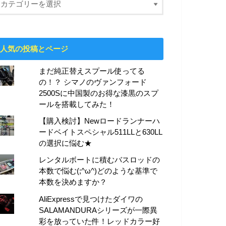
人気の投稿とページ
まだ純正替えスプール使ってる
の！？ シマノのヴァンフォード
2500Sに中国製のお得な漆黒のスプ
ールを搭載してみた！
【購入検討】Newロードランナーハ
ードベイトスペシャル511LLと630LL
の選択に悩む★
レンタルボートに積むバスロッドの
本数で悩む(;^ω^)どのような基準で
本数を決めますか？
AliExpressで見つけたダイワの
SALAMANDURAシリーズが一際異
彩を放っていた件！レッドカラー好