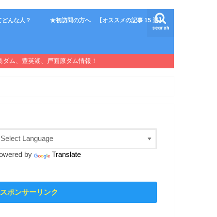
てどんな人？
★初訪問の方へ 【オススメの記事 15 選】
search
島ダム、豊英湖、戸面原ダム情報！
owered by
Translate
スポンサーリンク