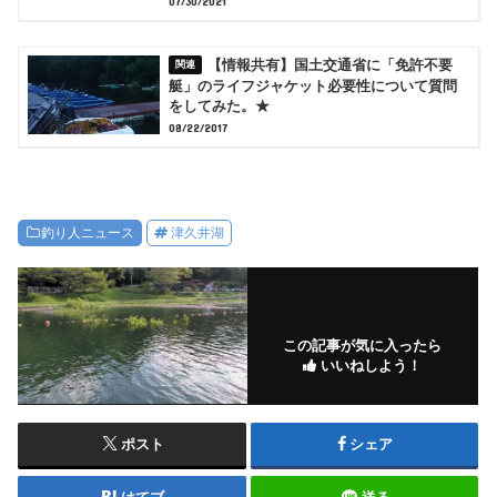
07/30/2021
【情報共有】国土交通省に「免許不要
艇」のライフジャケット必要性について質問
をしてみた。★
08/22/2017
釣り人ニュース
津久井湖
この記事が気に入ったら
いいねしよう！
ポスト
シェア