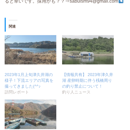
ると幸いです。採用かも？？⇒sabuism94@gmail.com
関連
2023年1月上旬津久井湖の
【情報共有】 2023年津久井
様子！下流エリアの写真を
湖 産卵時期に伴う桟橋周り
撮ってきました(^^♪
の釣り禁止について！
訪問レポート
釣り人ニュース