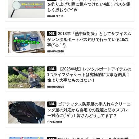
を釣り上げた際に気をつけたい4点！バスを優
しく扱おう(^^)V
08/04/2019
2018年「熱中症対策」としてサブイズム
がレンタルボートバス釣りで行っている10の
事(*´ω｀*)
08/09/2018
【2023年版】レンタルボートアイテムの
1つライフジャケットは究極的に大事な釣具！
命より大事なものはない！
08/08/2023
ゴアテックス防寒服の手入れをクリーニ
ング屋の対応から自宅での洗濯と防水スプレ
ー対応に(ﾟ∀ﾟ)！皆さんどうしてます？
11/01/2018