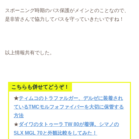
スポーニング時期のバス保護がメインとのことなので、
是非皆さんで協力してバスを守っていきたいですね！
以上情報共有でした。
こちらも併せてどうぞ！
★
ティムコのトラファルガー、デルゼに装着され
ているTMCモルフォファイバーを大切に保管する
方法
★
ダイワのタトゥーラ TW 80が着弾。シマノの
SLX MGL 70と外観比較をしてみた！