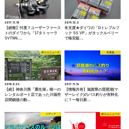
2017.11.18
2019.12.2
【続報】忖度？ユーザーファース
冬支度★ダイワの「Dトレブルフ
トのダイワから「17タトゥーラ
ック SS VP」がタックルベリー
SVTW6.…
で格安販…
釣り人ニュース
外来魚
2018.8.24
2017.11.16
【続】神奈川県「震生湖」唯一の
【情報共有】滋賀県の琵琶湖(マ
レンタルボート店であった川福売
ザーレイク)のバス釣りが有料化
店閉鎖後の動…
に？ー毎日新…
メディア
釣り人ニュース