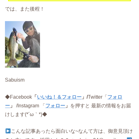
では、また後程！
Sabuism
◆Facebook
「
いいね！＆フォロー
」/
Twitter「
フォロ
ー
」
/Instagram 「
フォロー
」
を押すと 最新の情報をお届
けします(*´ω｀*)◆
こんな記事あったら面白いな~なんて方は、御意見頂け