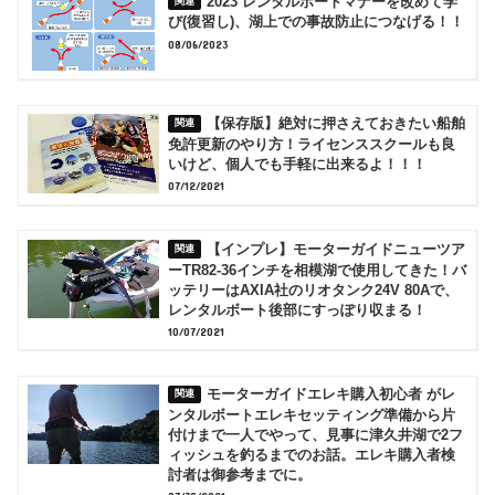
2023 レンタルボートマナーを改めて学
び(復習し)、湖上での事故防止につなげる！！
08/06/2023
【保存版】絶対に押さえておきたい船舶
免許更新のやり方！ライセンススクールも良
いけど、個人でも手軽に出来るよ！！！
07/12/2021
【インプレ】モーターガイドニューツア
ーTR82-36インチを相模湖で使用してきた！バ
ッテリーはAXIA社のリオタンク24V 80Aで、
レンタルボート後部にすっぽり収まる！
10/07/2021
モーターガイドエレキ購入初心者 がレ
ンタルボートエレキセッティング準備から片
付けまで一人でやって、見事に津久井湖で2フ
ィッシュを釣るまでのお話。エレキ購入者検
討者は御参考までに。