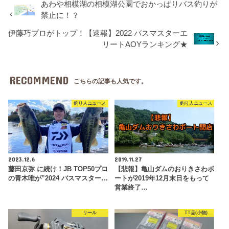
あわや相模湖の相模湖公園でおかっぱりバス釣りが
禁止に！？
伊藤巧プロがトップ！【速報】2022 バスマスターエ
リートAOYランキング★
RECOMMEND
こちらの記事も人気です。
釣り人ニュース
釣り人ニュース
2023.12.6
2019.11.27
藤田京弥 に続け！JB TOP50プロ
【悲報】亀山ダムのおりきさわボ
の青木唯が”2024 バスマスター…
ートが2019年12月末日をもって
営業終了…
リール
TT品(小物)