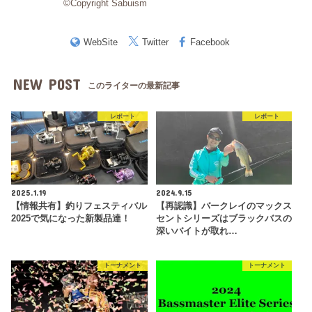
©Copyright Sabuism
WebSite
Twitter
Facebook
NEW POST
このライターの最新記事
レポート
レポート
2025.1.19
2024.9.15
【情報共有】釣りフェスティバル
【再認識】バークレイのマックス
2025で気になった新製品達！
セントシリーズはブラックバスの
深いバイトが取れ…
トーナメント
トーナメント