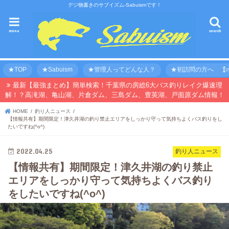
デジ物書きのサブイズム-Sabuismです！
menu
search
★TOP
★Sabuism
★管理人ってどんな人？
★初訪問の方へ 【オ
最新【最強まとめ】簡単検索！千葉県の房総6大バス釣りレイク爆速理
解！？高滝湖、亀山湖、片倉ダム、三島ダム、豊英湖、戸面原ダム情報！
HOME
釣り人ニュース
【情報共有】期間限定！津久井湖の釣り禁止エリアをしっかり守って気持ちよくバス釣りをし
たいですね(^o^)
2022.04.25
釣り人ニュース
【情報共有】期間限定！津久井湖の釣り禁止
エリアをしっかり守って気持ちよくバス釣り
をしたいですね(^o^)