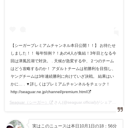
【シーガープレミアムチャンネル本日公開！！】 お待たせ
しました！！ 毎年恒例？！あの4人が集結！3年目となる今
回は津風呂湖で対決。 . 天候が急変する中、２つのチーム
はどう攻略するのか！ アダルトチームは初勝利を目指し、
ヤングチームは3年連続勝利に向けていざ決戦。 結果はい
かに… . ▼詳しくはプレミアムチャンネルをチェック！
http://seaguar.ne.jp/channel/premium.html
Seaguar（シーガー）
さん(@seaguar.official)がシェアした投稿 –
実はこのニュースは本日10月1日の18：56分