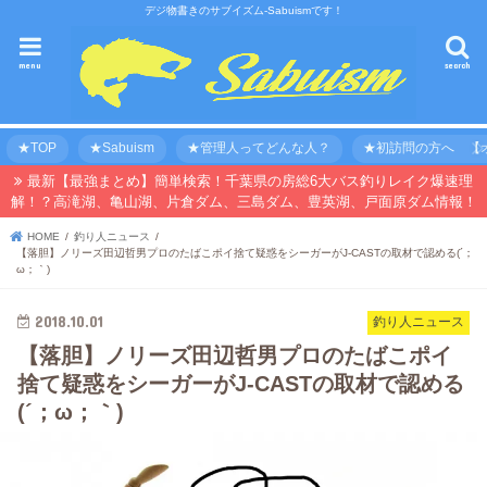
デジ物書きのサブイズム-Sabuismです！
menu
search
★TOP
★Sabuism
★管理人ってどんな人？
★初訪問の方へ 【オ
最新【最強まとめ】簡単検索！千葉県の房総6大バス釣りレイク爆速理
解！？高滝湖、亀山湖、片倉ダム、三島ダム、豊英湖、戸面原ダム情報！
HOME
釣り人ニュース
【落胆】ノリーズ田辺哲男プロのたばこポイ捨て疑惑をシーガーがJ-CASTの取材で認める(´；
ω；｀)
2018.10.01
釣り人ニュース
【落胆】ノリーズ田辺哲男プロのたばこポイ
捨て疑惑をシーガーがJ-CASTの取材で認める
(´；ω；｀)