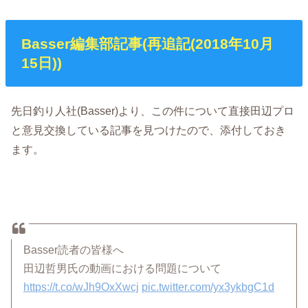
Basser編集部記事(再追記(2018年10月
15日))
先日釣り人社(Basser)より、この件について直接田辺プロ
と意見交換している記事を見つけたので、添付しておき
ます。
Basser読者の皆様へ
田辺哲男氏の動画における問題について
https://t.co/wJh9OxXwcj
pic.twitter.com/yx3ykbgC1d