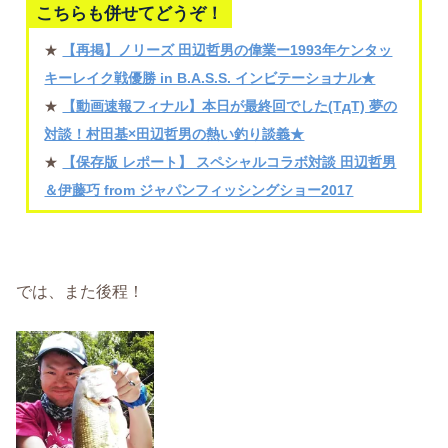
こちらも併せてどうぞ！
★
【再掲】ノリーズ 田辺哲男の偉業ー1993年ケンタッ
キーレイク戦優勝 in B.A.S.S. インビテーショナル★
★
【動画速報フィナル】本日が最終回でした(TдT) 夢の
対談！村田基×田辺哲男の熱い釣り談義★
★
【保存版 レポート】 スペシャルコラボ対談 田辺哲男
＆伊藤巧 from ジャパンフィッシングショー2017
では、また後程！