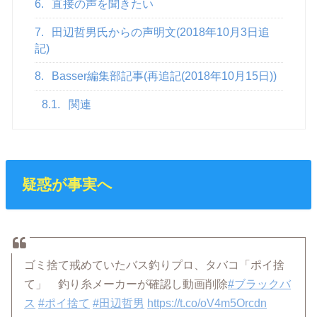
6.
直接の声を聞きたい
7.
田辺哲男氏からの声明文(2018年10月3日追
記)
8.
Basser編集部記事(再追記(2018年10月15日))
8.1.
関連
疑惑が事実へ
ゴミ捨て戒めていたバス釣りプロ、タバコ「ポイ捨
て」 釣り糸メーカーが確認し動画削除
#ブラックバ
ス
#ポイ捨て
#田辺哲男
https://t.co/oV4m5Orcdn