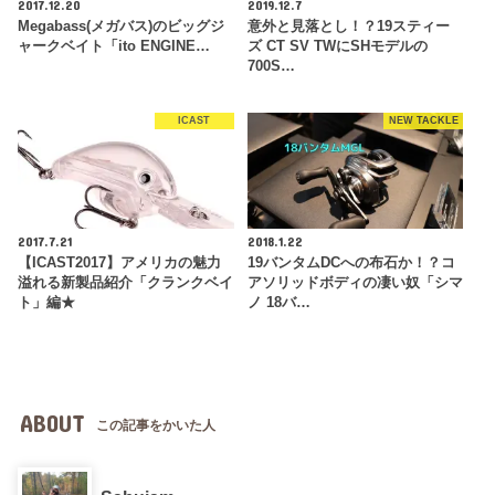
2017.12.20
2019.12.7
Megabass(メガバス)のビッグジ
意外と見落とし！？19スティー
ャークベイト「ito ENGINE…
ズ CT SV TWにSHモデルの
700S…
ICAST
NEW TACKLE
2017.7.21
2018.1.22
【ICAST2017】アメリカの魅力
19バンタムDCへの布石か！？コ
溢れる新製品紹介「クランクベイ
アソリッドボディの凄い奴「シマ
ト」編★
ノ 18バ…
ABOUT
この記事をかいた人