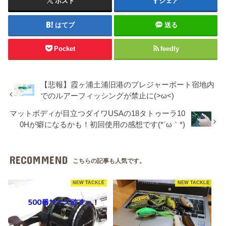
ポスト
シェア
はてブ
送る
Pocket
feedly
【悲報】霞ヶ浦土浦旧港のプレジャーボート宿地内
でのルアーフィッシングが禁止に(>ω<)
マットボディが目立つダイワUSAの18タトゥーラ10
0Hが癖になるかも！初回使用の感想です(*´ω｀*)
RECOMMEND
こちらの記事も人気です。
NEW TACKLE
NEW TACKLE