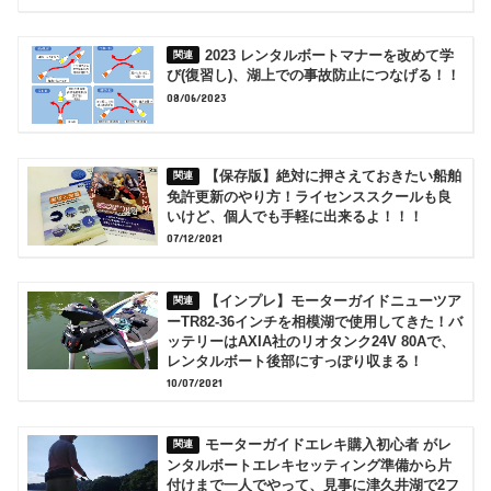
2023 レンタルボートマナーを改めて学
び(復習し)、湖上での事故防止につなげる！！
08/06/2023
【保存版】絶対に押さえておきたい船舶
免許更新のやり方！ライセンススクールも良
いけど、個人でも手軽に出来るよ！！！
07/12/2021
【インプレ】モーターガイドニューツア
ーTR82-36インチを相模湖で使用してきた！バ
ッテリーはAXIA社のリオタンク24V 80Aで、
レンタルボート後部にすっぽり収まる！
10/07/2021
モーターガイドエレキ購入初心者 がレ
ンタルボートエレキセッティング準備から片
付けまで一人でやって、見事に津久井湖で2フ