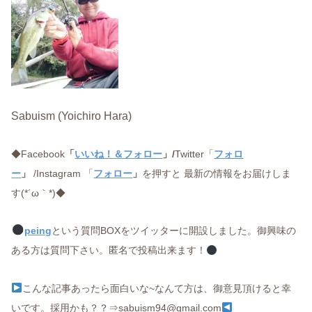
Sabuism (Yoichiro Hara)
◆Facebook
「
いいね！＆フォロー
」/
Twitter「
フォロ
ー
」
/Instagram 「
フォロー
」
を押すと 最新の情報をお届けしま
す(*´ω｀*)◆
peing
という質問BOXをツイッターに開設しました。御興味の
ある方は質問下さい。匿名で投稿出来ます！
こんな記事あったら面白いな~なんて方は、御意見頂けると幸
いです。採用かも？？⇒sabuism94@gmail.com