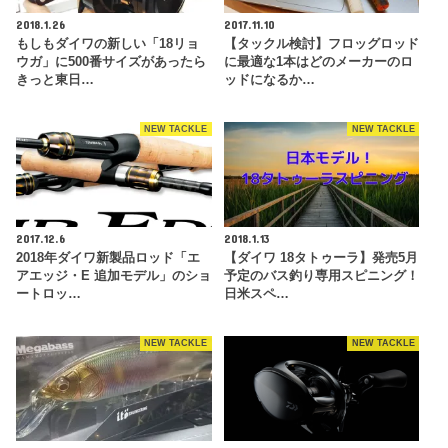
2018.1.26
2017.11.10
もしもダイワの新しい「18リョ
【タックル検討】フロッグロッド
ウガ」に500番サイズがあったら
に最適な1本はどのメーカーのロ
きっと東日…
ッドになるか…
NEW TACKLE
NEW TACKLE
2017.12.6
2018.1.13
2018年ダイワ新製品ロッド「エ
【ダイワ 18タトゥーラ】発売5月
アエッジ・E 追加モデル」のショ
予定のバス釣り専用スピニング！
ートロッ…
日米スペ…
NEW TACKLE
NEW TACKLE