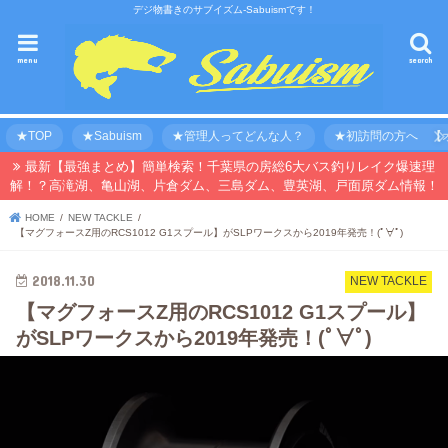
デジ物書きのサブイズム-Sabuismです！
menu
search
★TOP
★Sabuism
★管理人ってどんな人？
★初訪問の方へ 【オ
最新【最強まとめ】簡単検索！千葉県の房総6大バス釣りレイク爆速理
解！？高滝湖、亀山湖、片倉ダム、三島ダム、豊英湖、戸面原ダム情報！
HOME
NEW TACKLE
【マグフォースZ用のRCS1012 G1スプール】がSLPワークスから2019年発売！(ﾟ∀ﾟ)
2018.11.30
NEW TACKLE
【マグフォースZ用のRCS1012 G1スプール】
がSLPワークスから2019年発売！(ﾟ∀ﾟ)