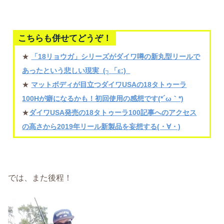
こちらも併せてどうぞ！
★
「18リョウガ」シリーズがダイワ噂の新丸型リールで
あったという悲しい現実_(┐「ε:)_
★
マットボディが目立つダイワUSAの18タトゥーラ
100Hが癖になるかも！初回使用の感想です(*´ω｀*)
★
ダイワUSA発売の18タトゥーラ100記事へのアクセス
の高さから2019年リール新製品を妄想する(・∀・)
では、また後程！