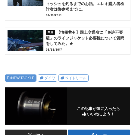
ィッシュを釣るまでのお話。エレキ購入者検
討者は御参考までに。
07/30/2021
【情報共有】国土交通省に「免許不要
艇」のライフジャケット必要性について質問
をしてみた。★
08/22/2017
NEW TACKLE
ダイワ
ベイトリール
この記事が気に入ったら
いいねしよう！