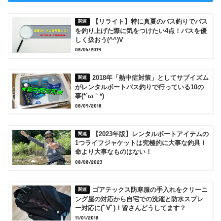
【リライト】特に真夏のバス釣りでバス
を釣り上げた際に気をつけたい4点！バスを優
しく扱おう(^^)V
08/04/2019
2018年「熱中症対策」としてサブイズム
がレンタルボートバス釣りで行っている10の
事(*´ω｀*)
08/09/2018
【2023年版】レンタルボートアイテムの
1つライフジャケットは究極的に大事な釣具！
命より大事なものはない！
08/08/2023
ゴアテックス防寒服の手入れをクリーニ
ング屋の対応から自宅での洗濯と防水スプレ
ー対応に(ﾟ∀ﾟ)！皆さんどうしてます？
11/01/2018