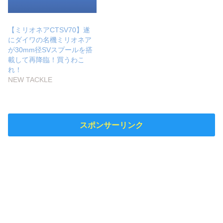
【ミリオネアCTSV70】遂
にダイワの名機ミリオネア
が30mm径SVスプールを搭
載して再降臨！買うわこ
れ！
NEW TACKLE
スポンサーリンク