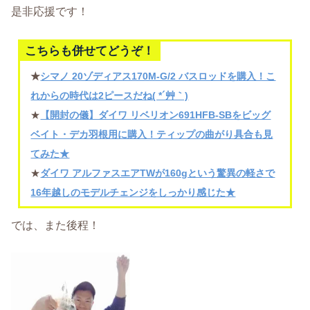
是非応援です！
こちらも併せてどうぞ！
★
シマノ 20ゾディアス170M-G/2 バスロッドを購入！こ
れからの時代は2ピースだね( *´艸｀)
★
【開封の儀】ダイワ リベリオン691HFB-SBをビッグ
ベイト・デカ羽根用に購入！ティップの曲がり具合も見
てみた★
★
ダイワ アルファスエアTWが160gという驚異の軽さで
16年越しのモデルチェンジをしっかり感じた★
では、また後程！