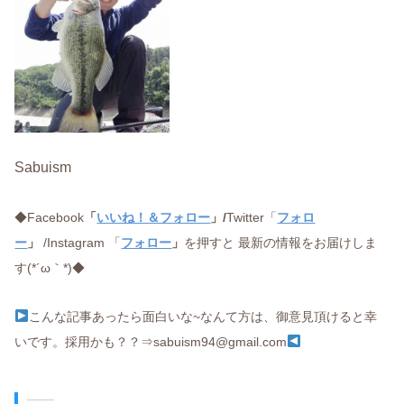
Sabuism
◆Facebook
「
いいね！＆フォロー
」/
Twitter「
フォロ
ー
」
/Instagram 「
フォロー
」
を押すと 最新の情報をお届けしま
す(*´ω｀*)◆
こんな記事あったら面白いな~なんて方は、御意見頂けると幸
いです。採用かも？？⇒sabuism94@gmail.com