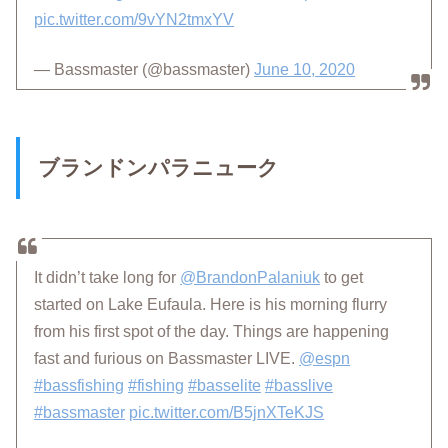
pic.twitter.com/9vYN2tmxYV
— Bassmaster (@bassmaster)
June 10, 2020
ブランドンパラニューク
It didn’t take long for
@BrandonPalaniuk
to get
started on Lake Eufaula. Here is his morning flurry
from his first spot of the day. Things are happening
fast and furious on Bassmaster LIVE.
@espn
#bassfishing
#fishing
#basselite
#basslive
#bassmaster
pic.twitter.com/B5jnXTeKJS