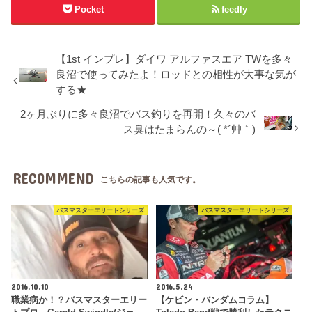
Pocket
feedly
【1st インプレ】ダイワ アルファスエア TWを多々
良沼で使ってみたよ！ロッドとの相性が大事な気が
する★
2ヶ月ぶりに多々良沼でバス釣りを再開！久々のバ
ス臭はたまらんの～( *´艸｀)
RECOMMEND
こちらの記事も人気です。
バスマスターエリートシリーズ
バスマスターエリートシリーズ
2016.10.10
2016.5.24
職業病か！？バスマスターエリー
【ケビン・バンダムコラム】