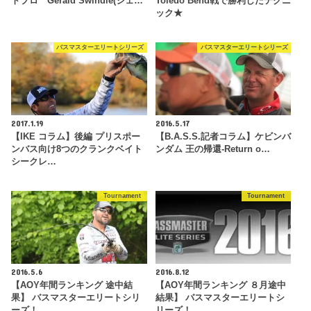
トプロ Gerald Swindle(ジェ…
Toledo Bend戦で勝利したテクニ
ック★
バスマスターエリートシリーズ
バスマスターエリートシリーズ
2017.1.19
2016.5.17
【IKE コラム】後編 プリスポー
【B.A.S.S.記者コラム】ケビンバ
ンバス向け8つのクランクベイト
ンダム 王の帰還-Return o…
シークレ…
Tournament
Tournament
2016.5.6
2016.8.12
【AOY年間ランキング 途中結
【AOY年間ランキング ８月途中
果】 バスマスターエリートシリ
結果】 バスマスターエリートシ
ーズ！
リーズ！