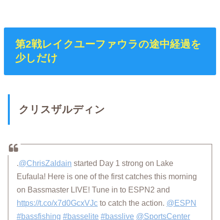
第2戦レイクユーファウラの途中経過を
少しだけ
クリスザルディン
.
@ChrisZaldain
started Day 1 strong on Lake
Eufaula! Here is one of the first catches this morning
on Bassmaster LIVE! Tune in to ESPN2 and
https://t.co/x7d0GcxVJc
to catch the action.
@ESPN
#bassfishing
#basselite
#basslive
@SportsCenter