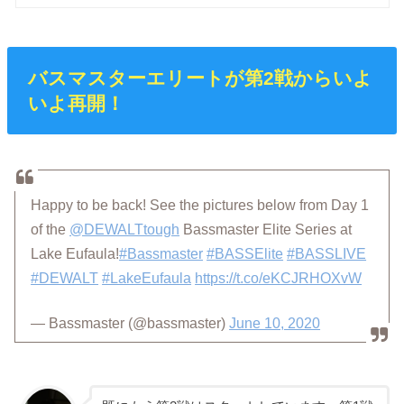
バスマスターエリートが第2戦からいよ
いよ再開！
Happy to be back! See the pictures below from Day 1
of the
@DEWALTtough
Bassmaster Elite Series at
Lake Eufaula!
#Bassmaster
#BASSElite
#BASSLIVE
#DEWALT
#LakeEufaula
https://t.co/eKCJRHOXvW
— Bassmaster (@bassmaster)
June 10, 2020