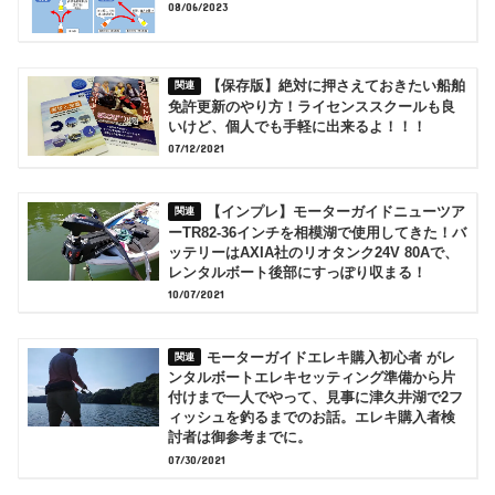
08/06/2023
【保存版】絶対に押さえておきたい船舶
免許更新のやり方！ライセンススクールも良
いけど、個人でも手軽に出来るよ！！！
07/12/2021
【インプレ】モーターガイドニューツア
ーTR82-36インチを相模湖で使用してきた！バ
ッテリーはAXIA社のリオタンク24V 80Aで、
レンタルボート後部にすっぽり収まる！
10/07/2021
モーターガイドエレキ購入初心者 がレ
ンタルボートエレキセッティング準備から片
付けまで一人でやって、見事に津久井湖で2フ
ィッシュを釣るまでのお話。エレキ購入者検
討者は御参考までに。
07/30/2021