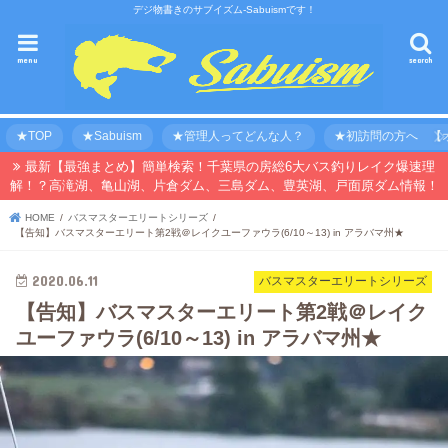
デジ物書きのサブイズム-Sabuismです！
menu
search
★TOP
★Sabuism
★管理人ってどんな人？
★初訪問の方へ 【オ
最新【最強まとめ】簡単検索！千葉県の房総6大バス釣りレイク爆速理
解！？高滝湖、亀山湖、片倉ダム、三島ダム、豊英湖、戸面原ダム情報！
HOME
バスマスターエリートシリーズ
【告知】バスマスターエリート第2戦＠レイクユーファウラ(6/10～13) in アラバマ州★
2020.06.11
バスマスターエリートシリーズ
【告知】バスマスターエリート第2戦＠レイク
ユーファウラ(6/10～13) in アラバマ州★