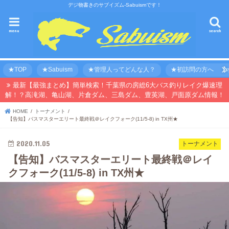
デジ物書きのサブイズム-Sabuismです！
menu
search
★TOP
★Sabuism
★管理人ってどんな人？
★初訪問の方へ 【オ
最新【最強まとめ】簡単検索！千葉県の房総6大バス釣りレイク爆速理
解！？高滝湖、亀山湖、片倉ダム、三島ダム、豊英湖、戸面原ダム情報！
HOME
トーナメント
【告知】バスマスターエリート最終戦＠レイクフォーク(11/5-8) in TX州★
2020.11.05
トーナメント
【告知】バスマスターエリート最終戦＠レイ
クフォーク(11/5-8) in TX州★