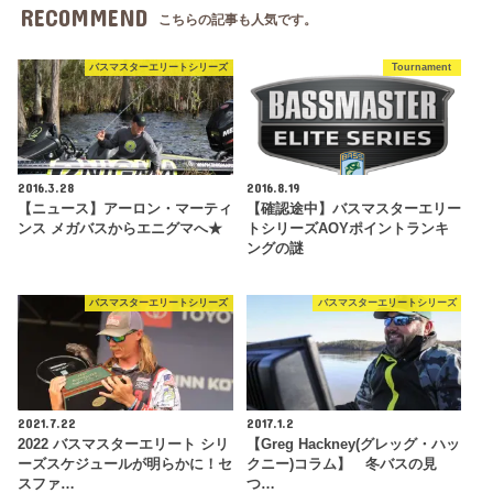
RECOMMEND
こちらの記事も人気です。
バスマスターエリートシリーズ
Tournament
2016.3.28
2016.8.19
【ニュース】アーロン・マーティ
【確認途中】バスマスターエリー
ンス メガバスからエニグマへ★
トシリーズAOYポイントランキ
ングの謎
バスマスターエリートシリーズ
バスマスターエリートシリーズ
2021.7.22
2017.1.2
2022 バスマスターエリート シリ
【Greg Hackney(グレッグ・ハッ
ーズスケジュールが明らかに！セ
クニー)コラム】 冬バスの見
スファ…
つ…