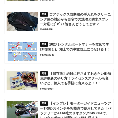
ゴアテックス防寒服の手入れをクリーニ
ング屋の対応から自宅での洗濯と防水スプレ
ー対応に(ﾟ∀ﾟ)！皆さんどうしてます？
11/01/2018
2023 レンタルボートマナーを改めて学
び(復習し)、湖上での事故防止につなげる！！
08/06/2023
【保存版】絶対に押さえておきたい船舶
免許更新のやり方！ライセンススクールも良
いけど、個人でも手軽に出来るよ！！！
07/12/2021
【インプレ】モーターガイドニューツア
ーTR82-36インチを相模湖で使用してきた！バ
ッテリーはAXIA社のリオタンク24V 80Aで、