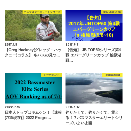
バスマスターエリートシリーズ
2017 JBTOP50
2017.1.5
2017.9.7
【Greg Hackney(グレッグ・ハッ
【告知】 JB TOP50シリーズ第4
クニー)コラム】 冬バスの見つ…
戦 エバーグリーンカップ 桧原湖
戦…
トーナメント
Tournament
2022.7.15
2016.3.17
日本人トップはキムケン！【速報
釣りたくて、釣りたくて、震え
(7/15現在)】2022 Progre…
る！？バスマスターエリートシリ
ーズいよいよ開…