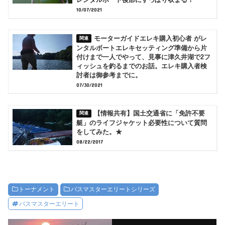
レンタルボート後部にすっぽり収まる！
10/07/2021
モーターガイドエレキ購入初心者 がレ
ンタルボートエレキセッティング準備から片
付けまで一人でやって、見事に津久井湖で2フ
ィッシュを釣るまでのお話。エレキ購入者検
討者は御参考までに。
07/30/2021
【情報共有】国土交通省に「免許不要
艇」のライフジャケット必要性について質問
をしてみた。★
08/22/2017
トーナメント
バスマスターエリートシリーズ
バスマスターエリート