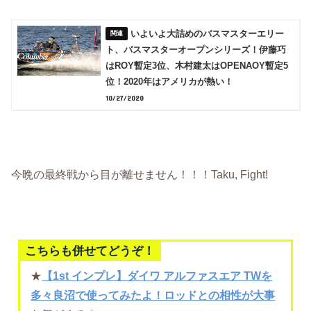
いよいよ大詰めのバスマスターエリー
ト、バスマスターオープンシリーズ！伊藤巧
はROY暫定3位、木村建太はOPENAOY暫定5
位！2020年はアメリカが熱い！
10/27/2020
今晩の最終戦から目が離せません！！！Taku, Fight!
こちらも併せてどうぞ！
★
【1st インプレ】ダイワ アルファスエア TWを
多々良沼で使ってみたよ！ロッドとの相性が大事