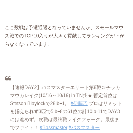
ここ数戦は予選通過となっていませんが、スモールマウ
ス戦でのTOP10入りが大きく貢献してランキングが下が
らなくなっています。
【速報DAY2】バスマスターエリート第8戦＠チッカ
マウガレイク(10/16～10/19) in TN州★ 暫定首位は
Stetson Blaylockで28lb−1。
#伊藤巧
プロはリミット
を揃えられず3匹で5lb−8の61位の計10lb-11でDAY3
には進めず。次戦は最終戦レイクフォーク。最後ま
でファイト！
#Bassmaster
#バスマスター