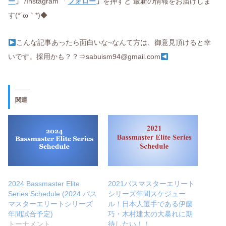
ー
」
/Instagram 「
フォロー
」
を押すと 最新の情報をお届けしま
す(*´ω｀*)◆
こんな記事あったら面白いな~なんて方は、御意見頂けると幸
いです。採用かも？？⇒sabuism94@gmail.com
関連
2024 Bassmaster Elite
2021バスマスターエリート
Series Schedule (2024 バス
シリーズ年間スケジュー
マスターエリートシリーズ
ル！日本人選手である伊藤
年間試合予定)
巧・木村建太の大暴れに期
トーナメント
待したい！！