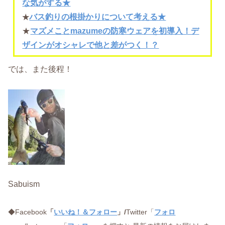
な気がする★
バス釣りの根掛かりについて考える★
★
★
マズメことmazumeの防寒ウェアを初導入！デ
ザインがオシャレで他と差がつく！？
では、また後程！
Sabuism
◆Facebook
「
いいね！＆フォロー
」/
Twitter「
フォロ