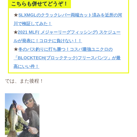
こちらも併せてどうぞ！
★
SLXMGLのクラックレバー両端カット済みを近所の河
川で検証してみた！
★
2021 MLF( メジャーリーグフィッシング) スケジュー
ルが発表に！コロナに負けない！！
★
冬のバス釣りに打ち勝つ！コスパ最強ユニクロの
「BLOCKTECH(ブロックテック)フリースパンツ」が最
高にいい件！
では、また後程！