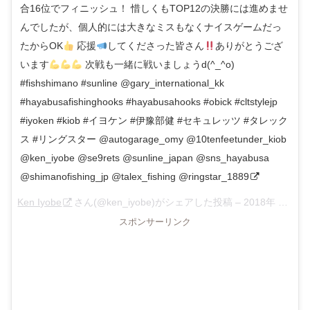
合16位でフィニッシュ！ 惜しくもTOP12の決勝には進めませ
んでしたが、個人的には大きなミスもなくナイスゲームだっ
たからOK
応援
してくださった皆さん
ありがとうござ
います
次戦も一緒に戦いましょうd(^_^o)
#fishshimano #sunline @gary_international_kk
#hayabusafishinghooks #hayabusahooks #obick #cltstylejp
#iyoken #kiob #イヨケン #伊豫部健 #セキュレッツ #タレック
ス #リングスター @autogarage_omy @10tenfeetunder_kiob
@ken_iyobe @se9rets @sunline_japan @sns_hayabusa
@shimanofishing_jp @talex_fishing @ringstar_1889
Ken Iyobe
さん(@ken_iyobe)がシェアした投稿 –
2018年 4月月20日午後4時23分PDT
スポンサーリンク