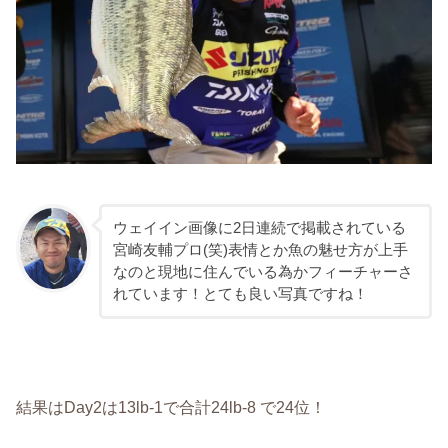
ウェイイン画像に2日連続で掲載されている
宮崎友輔プロ(笑)表情とか魚の魅せ方が上手
なのと現地に住んでいる為かフィーチャーさ
れています！とても良い写真ですね！
結果はDay2は13lb-1で合計24lb-8 で24位！