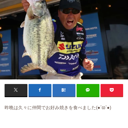
昨晩は久々に仲間でお好み焼きを食べました(●´ϖ`●)