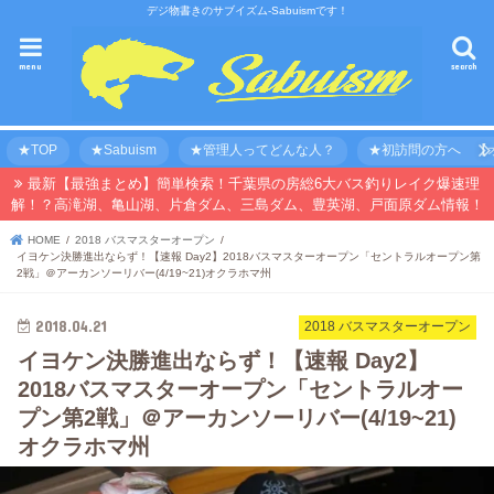
デジ物書きのサブイズム-Sabuismです！
menu
search
★TOP
★Sabuism
★管理人ってどんな人？
★初訪問の方へ 【オ
最新【最強まとめ】簡単検索！千葉県の房総6大バス釣りレイク爆速理
解！？高滝湖、亀山湖、片倉ダム、三島ダム、豊英湖、戸面原ダム情報！
HOME
2018 バスマスターオープン
イヨケン決勝進出ならず！【速報 Day2】2018バスマスターオープン「セントラルオープン第
2戦」＠アーカンソーリバー(4/19~21)オクラホマ州
2018.04.21
2018 バスマスターオープン
イヨケン決勝進出ならず！【速報 Day2】
2018バスマスターオープン「セントラルオー
プン第2戦」＠アーカンソーリバー(4/19~21)
オクラホマ州