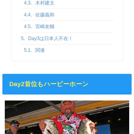
4.3.
木村建太
4.4.
佐藤義和
4.5.
宮崎友輔
5.
Day3は日本人不在！
5.1.
関連
Day2首位もハービーホーン