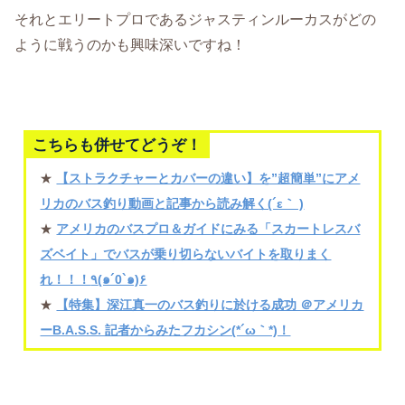
それとエリートプロであるジャスティンルーカスがどの
ように戦うのかも興味深いですね！
こちらも併せてどうぞ！
★
【ストラクチャーとカバーの違い】を”超簡単”にアメ
リカのバス釣り動画と記事から読み解く(´ε｀ )
★
アメリカのバスプロ＆ガイドにみる「スカートレスバ
ズベイト」でバスが乗り切らないバイトを取りまく
れ！！！٩(๑´0`๑)۶
★
【特集】深江真一のバス釣りに於ける成功 ＠アメリカ
ーB.A.S.S. 記者からみたフカシン(*´ω｀*)！