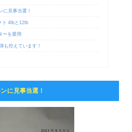
ンに見事当選！
4lbと12lb
ターを愛用
6弾も控えています！
ーンに見事当選！