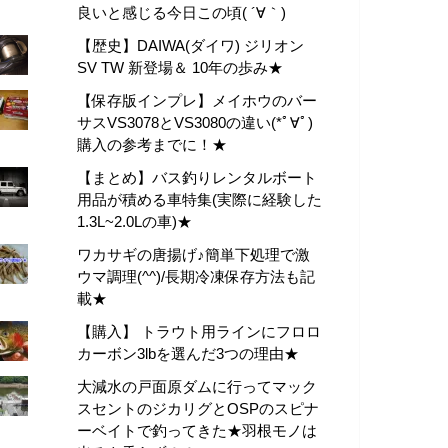
良いと感じる今日この頃( ´∀｀)
【歴史】DAIWA(ダイワ) ジリオン
SV TW 新登場＆ 10年の歩み★
【保存版インプレ】メイホウのバー
サスVS3078とVS3080の違い(*ﾟ∀ﾟ)
購入の参考までに！★
【まとめ】バス釣りレンタルボート
用品が積める車特集(実際に経験した
1.3L~2.0Lの車)★
ワカサギの唐揚げ♪簡単下処理で激
ウマ調理(^^)/長期冷凍保存方法も記
載★
【購入】 トラウト用ラインにフロロ
カーボン3lbを選んだ3つの理由★
大減水の戸面原ダムに行ってマック
スセントのジカリグとOSPのスピナ
ーベイトで釣ってきた★羽根モノは