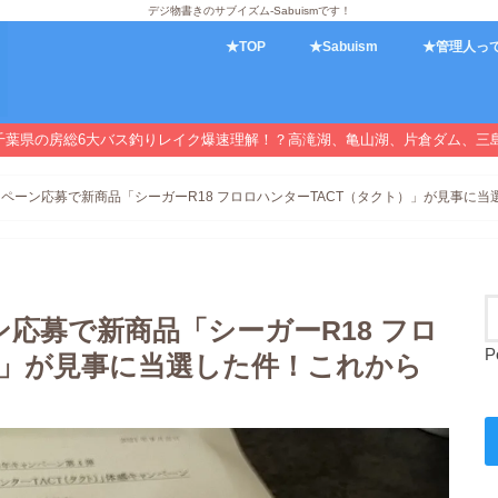
デジ物書きのサブイズム-Sabuismです！
★TOP
★Sabuism
★管理人っ
千葉県の房総6大バス釣りレイク爆速理解！？高滝湖、亀山湖、片倉ダム、三
ンペーン応募で新商品「シーガーR18 フロロハンターTACT（タクト）」が見事に
ン応募で新商品「シーガーR18 フロ
P
）」が見事に当選した件！これから