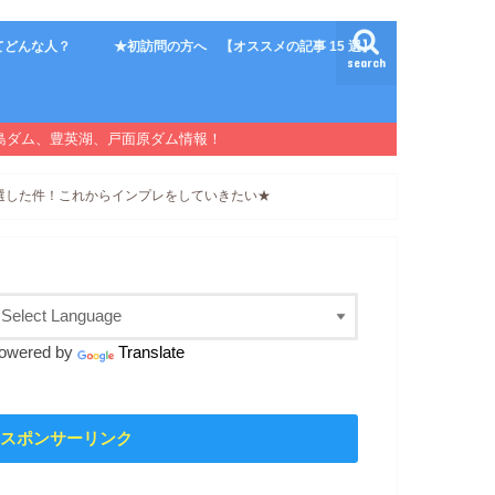
てどんな人？
★初訪問の方へ 【オススメの記事 15 選】
search
島ダム、豊英湖、戸面原ダム情報！
当選した件！これからインプレをしていきたい★
owered by
Translate
スポンサーリンク