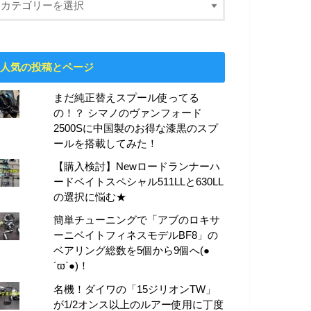
人気の投稿とページ
まだ純正替えスプール使ってる
の！？ シマノのヴァンフォード
2500Sに中国製のお得な漆黒のスプ
ールを搭載してみた！
【購入検討】Newロードランナーハ
ードベイトスペシャル511LLと630LL
の選択に悩む★
簡単チューニングで「アブのロキサ
ーニベイトフィネスモデルBF8」の
ベアリング総数を5個から9個へ(●
´ϖ`●)！
名機！ダイワの「15ジリオンTW」
が1/2オンス以上のルアー使用に丁度