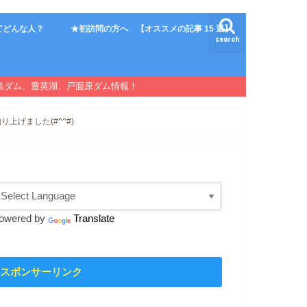
てどんな人？
★初訪問の方へ 【オススメの記事 15 選】
search
島ダム、豊英湖、戸面原ダム情報！
げました(#^^#)
owered by
Translate
スポンサーリンク