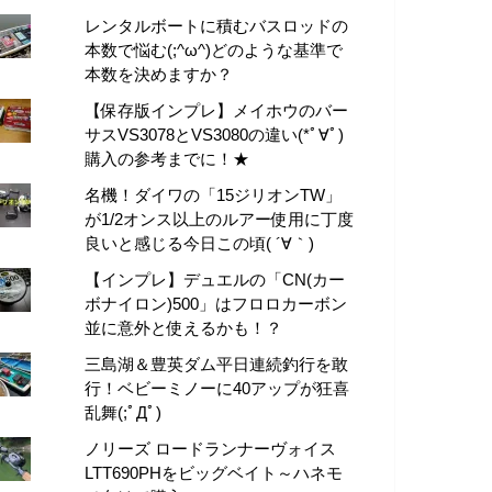
レンタルボートに積むバスロッドの
本数で悩む(;^ω^)どのような基準で
本数を決めますか？
【保存版インプレ】メイホウのバー
サスVS3078とVS3080の違い(*ﾟ∀ﾟ)
購入の参考までに！★
名機！ダイワの「15ジリオンTW」
が1/2オンス以上のルアー使用に丁度
良いと感じる今日この頃( ´∀｀)
【インプレ】デュエルの「CN(カー
ボナイロン)500」はフロロカーボン
並に意外と使えるかも！？
三島湖＆豊英ダム平日連続釣行を敢
行！ベビーミノーに40アップが狂喜
乱舞(;ﾟДﾟ)
ノリーズ ロードランナーヴォイス
LTT690PHをビッグベイト～ハネモ