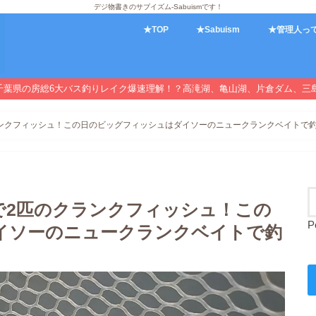
デジ物書きのサブイズム-Sabuismです！
★TOP
★Sabuism
★管理人っ
千葉県の房総6大バス釣りレイク爆速理解！？高滝湖、亀山湖、片倉ダム、三
クフィッシュ！この日のビッグフィッシュはダイソーのニュークランクベイトで釣り上
で2匹のクランクフィッシュ！この
P
イソーのニュークランクベイトで釣