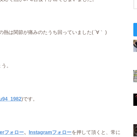
は関節が痛みのたうち回っていました( ´∀｀ )
ょう。
u94_1982
)です。
tterフォロー
、
Instagramフォロー
を押して頂くと、常に