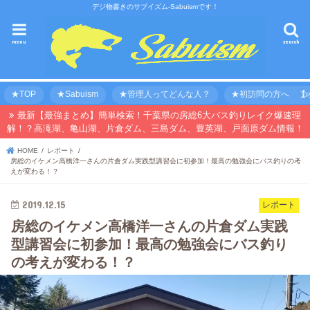
デジ物書きのサブイズム-Sabuismです！
menu
search
★TOP
★Sabuism
★管理人ってどんな人？
★初訪問の方へ 【オ
最新【最強まとめ】簡単検索！千葉県の房総6大バス釣りレイク爆速理
解！？高滝湖、亀山湖、片倉ダム、三島ダム、豊英湖、戸面原ダム情報！
HOME
レポート
房総のイケメン高橋洋一さんの片倉ダム実践型講習会に初参加！最高の勉強会にバス釣りの考
えが変わる！？
2019.12.15
レポート
房総のイケメン高橋洋一さんの片倉ダム実践
型講習会に初参加！最高の勉強会にバス釣り
の考えが変わる！？