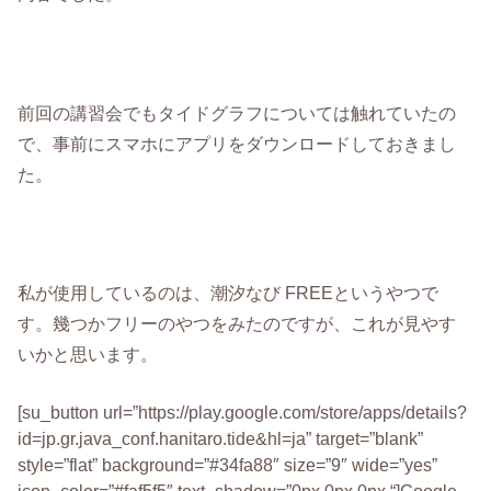
前回の講習会でもタイドグラフについては触れていたの
で、事前にスマホにアプリをダウンロードしておきまし
た。
私が使用しているのは、潮汐なび FREEというやつで
す。幾つかフリーのやつをみたのですが、これが見やす
いかと思います。
[su_button url=”https://play.google.com/store/apps/details?
id=jp.gr.java_conf.hanitaro.tide&hl=ja” target=”blank”
style=”flat” background=”#34fa88″ size=”9″ wide=”yes”
icon_color=”#faf5f5″ text_shadow=”0px 0px 0px “]Google