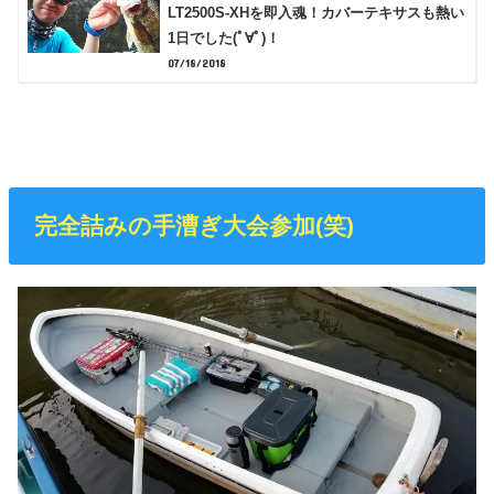
LT2500S-XHを即入魂！カバーテキサスも熱い
1日でした(ﾟ∀ﾟ)！
07/18/2018
完全詰みの手漕ぎ大会参加(笑)