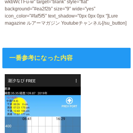
wkbWcTFu-w” target=”blank” style=”flat”
background=”#ea2f2b” size=”9″ wide=”yes”
icon_color=”#faf5f5″ text_shadow=”0px 0px 0px “]Lure
magazine ルアーマガジン Youtubeチャンネル[/su_button]
一番参考になった内容