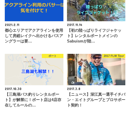
2021.2.11
2017.11.14
都心エリアでアクアラインを使用
【初の陸っぱりライフジャケッ
して房総レイクへ出かけるバスア
ト】レンタルボートメインの
ングラーは要…
Sabuismが陸…
ボート
2017 FLW Tour
2017.10.30
2017.3.8
【三島湖バス釣りレンタルボー
【ニュース】深江真一選手イチバ
ト】が解禁に！ボート店は4店存
ン・エイトグループとプロサポー
在してルールの…
ト契約！