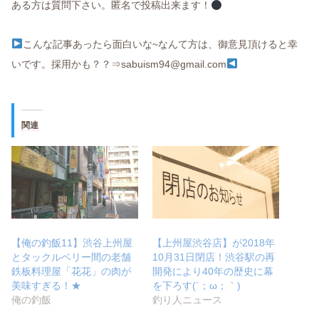
ある方は質問下さい。匿名で投稿出来ます！
こんな記事あったら面白いな~なんて方は、御意見頂けると幸
いです。採用かも？？⇒sabuism94@gmail.com
関連
【俺の釣飯11】渋谷上州屋
【上州屋渋谷店】が2018年
とタックルベリー間の老舗
10月31日閉店！渋谷駅の再
鉄板料理屋「花花」の肉が
開発により40年の歴史に幕
美味すぎる！★
を下ろす(´；ω；｀)
俺の釣飯
釣り人ニュース