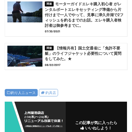
モーターガイドエレキ購入初心者 がレ
ンタルボートエレキセッティング準備から片
付けまで一人でやって、見事に津久井湖で2フ
ィッシュを釣るまでのお話。エレキ購入者検
討者は御参考までに。
07/30/2021
【情報共有】国土交通省に「免許不要
艇」のライフジャケット必要性について質問
をしてみた。★
08/22/2017
釣り人ニュース
釣具店
この記事が気に入ったら
いいねしよう！