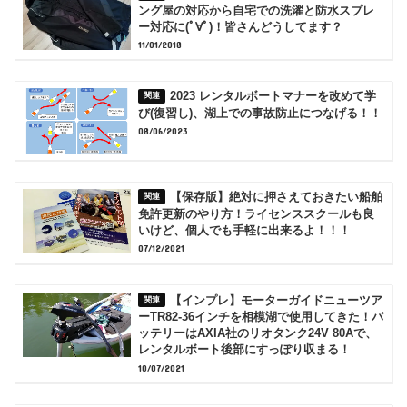
ング屋の対応から自宅での洗濯と防水スプレ
ー対応に(ﾟ∀ﾟ)！皆さんどうしてます？
11/01/2018
2023 レンタルボートマナーを改めて学
び(復習し)、湖上での事故防止につなげる！！
08/06/2023
【保存版】絶対に押さえておきたい船舶
免許更新のやり方！ライセンススクールも良
いけど、個人でも手軽に出来るよ！！！
07/12/2021
【インプレ】モーターガイドニューツア
ーTR82-36インチを相模湖で使用してきた！バ
ッテリーはAXIA社のリオタンク24V 80Aで、
レンタルボート後部にすっぽり収まる！
10/07/2021