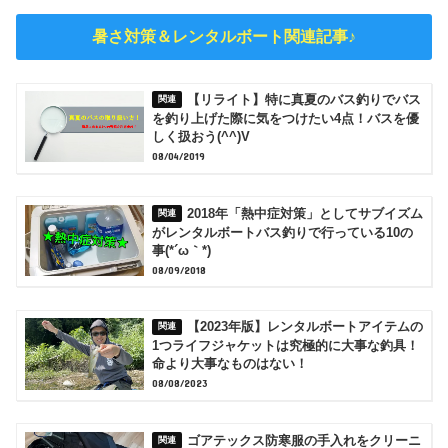
暑さ対策＆レンタルボート関連記事♪
【リライト】特に真夏のバス釣りでバス
を釣り上げた際に気をつけたい4点！バスを優
しく扱おう(^^)V
08/04/2019
2018年「熱中症対策」としてサブイズム
がレンタルボートバス釣りで行っている10の
事(*´ω｀*)
08/09/2018
【2023年版】レンタルボートアイテムの
1つライフジャケットは究極的に大事な釣具！
命より大事なものはない！
08/08/2023
ゴアテックス防寒服の手入れをクリーニ