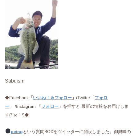
Sabuism
◆Facebook
「
いいね！＆フォロー
」/
Twitter「
フォロ
ー
」
/Instagram 「
フォロー
」
を押すと 最新の情報をお届けしま
す(*´ω｀*)◆
peing
という質問BOXをツイッターに開設しました。御興味の