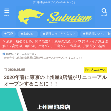
デジ物書きのサブイズム-Sabuismです！
menu
search
★TOP
★Sabuism
★管理人ってどんな人？
★初訪問の方へ 【オ
最新【最強まとめ】簡単検索！千葉県の房総6大バス釣りレイク爆速理
解！？高滝湖、亀山湖、片倉ダム、三島ダム、豊英湖、戸面原ダム情報！
HOME
釣り人ニュース
2020年春に東京の上州屋3店舗がリニューアルオープンすることに！！
2020.01.05
釣り人ニュース
2020年春に東京の上州屋3店舗がリニューアル
オープンすることに！！