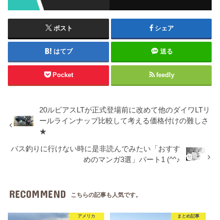
ポスト
シェア
はてブ
送る
Pocket
feedly
20ルビアスLTが正式登場前に改めて他のダイワLTリ
ールラインナップ比較して考える価格付けの難しさ
★
バス釣りに行けない時に是非読んでみたい「おすす
めのマンガ3選」パート1 (^^♪
RECOMMEND
こちらの記事も人気です。
アメリカ
まとめ記事