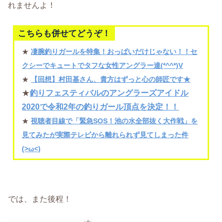
れませんよ！
こちらも併せてどうぞ！
★
凄腕釣りガールを特集！おっぱいだけじゃない！！セ
クシーでキュートでタフな女性アングラー達(*^^*)V
★
【回想】村田基さん、貴方はずっと心の師匠です★
★
釣りフェスティバルのアングラーズアイドル
2020で令和2年の釣りガール頂点を決定！！
★
視聴者目線で「緊急SOS！池の水全部抜く大作戦」を
見てみたが実際テレビから離れられず見てしまった件
(>ω<)
では、また後程！