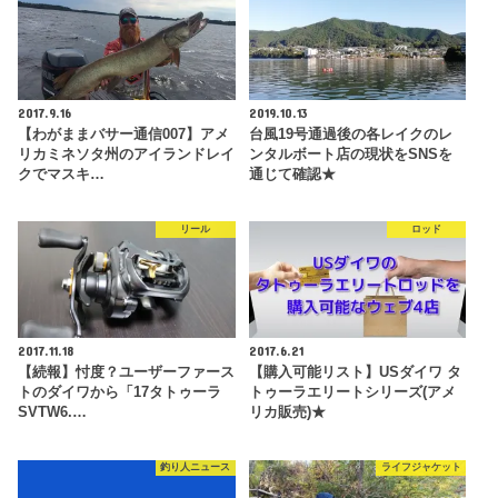
2017.9.16
2019.10.13
【わがままバサー通信007】アメ
台風19号通過後の各レイクのレ
リカミネソタ州のアイランドレイ
ンタルボート店の現状をSNSを
クでマスキ…
通じて確認★
リール
ロッド
2017.11.18
2017.6.21
【続報】忖度？ユーザーファース
【購入可能リスト】USダイワ タ
トのダイワから「17タトゥーラ
トゥーラエリートシリーズ(アメ
SVTW6.…
リカ販売)★
釣り人ニュース
ライフジャケット