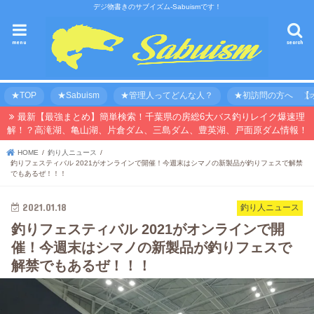
デジ物書きのサブイズム-Sabuismです！
menu
search
★TOP
★Sabuism
★管理人ってどんな人？
★初訪問の方へ 【オ
最新【最強まとめ】簡単検索！千葉県の房総6大バス釣りレイク爆速理
解！？高滝湖、亀山湖、片倉ダム、三島ダム、豊英湖、戸面原ダム情報！
HOME
釣り人ニュース
釣りフェスティバル 2021がオンラインで開催！今週末はシマノの新製品が釣りフェスで解禁
でもあるぜ！！！
2021.01.18
釣り人ニュース
釣りフェスティバル 2021がオンラインで開
催！今週末はシマノの新製品が釣りフェスで
解禁でもあるぜ！！！