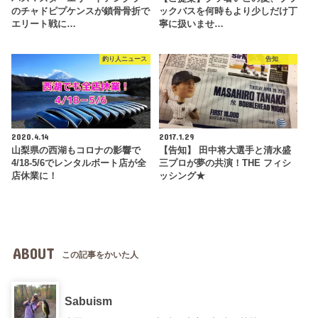
のチャドピプケンスが鎖骨骨折で
ックバスを何時もより少しだけ丁
エリート戦に…
寧に扱いませ…
釣り人ニュース
告知
2020.4.14
2017.1.29
山梨県の西湖もコロナの影響で
【告知】 田中将大選手と清水盛
4/18-5/6でレンタルボート店が全
三プロが夢の共演！THE フィシ
店休業に！
ッシング★
ABOUT
この記事をかいた人
Sabuism