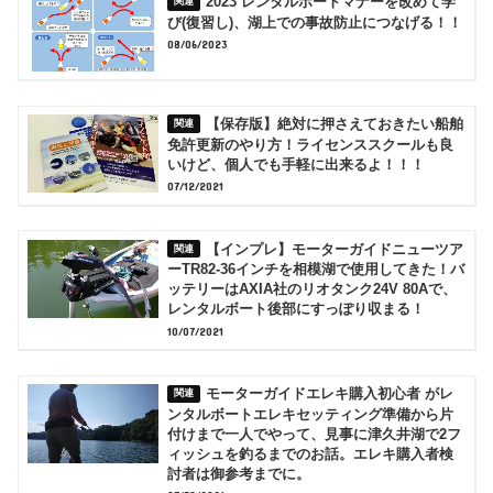
2023 レンタルボートマナーを改めて学
び(復習し)、湖上での事故防止につなげる！！
08/06/2023
【保存版】絶対に押さえておきたい船舶
免許更新のやり方！ライセンススクールも良
いけど、個人でも手軽に出来るよ！！！
07/12/2021
【インプレ】モーターガイドニューツア
ーTR82-36インチを相模湖で使用してきた！バ
ッテリーはAXIA社のリオタンク24V 80Aで、
レンタルボート後部にすっぽり収まる！
10/07/2021
モーターガイドエレキ購入初心者 がレ
ンタルボートエレキセッティング準備から片
付けまで一人でやって、見事に津久井湖で2フ
ィッシュを釣るまでのお話。エレキ購入者検
討者は御参考までに。