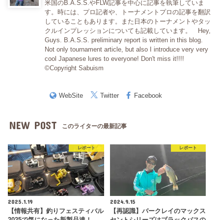
米国のB.A.S.S.やFLW記事を中心に記事を執筆していま
す。時には、プロ記者や、トーナメントプロの記事を翻訳
していることもあります。また日本のトーナメントやタッ
クルインプレッションについても記載しています。 Hey,
Guys. B.A.S.S. preliminary report is written in this blog.
Not only tournament article, but also I introduce very very
cool Japanese lures to everyone! Don't miss it!!!!
©Copyright Sabuism
WebSite
Twitter
Facebook
NEW POST
このライターの最新記事
レポート
レポート
2025.1.19
2024.9.15
【情報共有】釣りフェスティバル
【再認識】バークレイのマックス
2025で気になった新製品達！
セントシリーズはブラックバスの