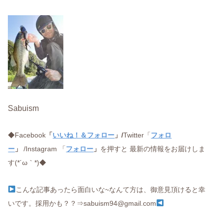
Sabuism
◆Facebook
「
いいね！＆フォロー
」/
Twitter「
フォロ
ー
」
/Instagram 「
フォロー
」
を押すと 最新の情報をお届けしま
す(*´ω｀*)◆
こんな記事あったら面白いな~なんて方は、御意見頂けると幸
いです。採用かも？？⇒sabuism94@gmail.com