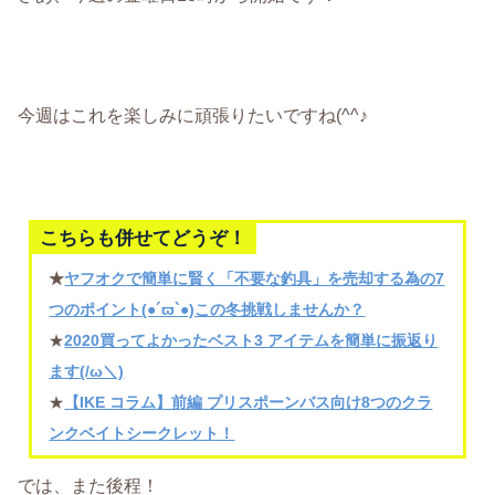
今週はこれを楽しみに頑張りたいですね(^^♪
こちらも併せてどうぞ！
★
ヤフオクで簡単に賢く「不要な釣具」を売却する為の7
つのポイント(●´ϖ`●)この冬挑戦しませんか？
★
2020買ってよかったベスト3 アイテムを簡単に振返り
ます(/ω＼)
★
【IKE コラム】前編 プリスポーンバス向け8つのクラ
ンクベイトシークレット！
では、また後程！