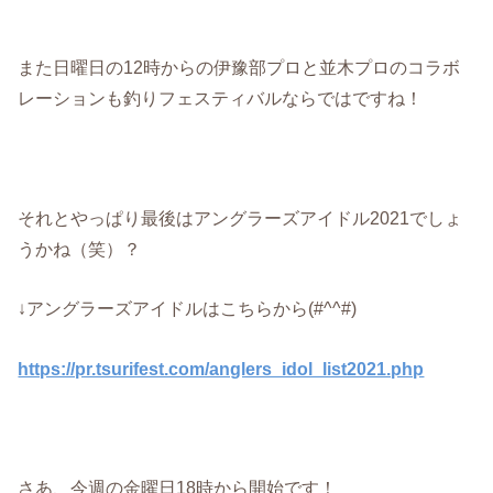
また日曜日の12時からの伊豫部プロと並木プロのコラボ
レーションも釣りフェスティバルならではですね！
それとやっぱり最後はアングラーズアイドル2021でしょ
うかね（笑）？
↓アングラーズアイドルはこちらから(#^^#)
https://pr.tsurifest.com/anglers_idol_list2021.php
さあ、今週の金曜日18時から開始です！