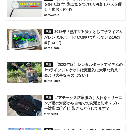
を釣り上げた際に気をつけたい4点！バスを優
しく扱おう(^^)V
08/04/2019
2018年「熱中症対策」としてサブイズム
がレンタルボートバス釣りで行っている10の
事(*´ω｀*)
08/09/2018
【2023年版】レンタルボートアイテムの
1つライフジャケットは究極的に大事な釣具！
命より大事なものはない！
08/08/2023
ゴアテックス防寒服の手入れをクリーニ
ング屋の対応から自宅での洗濯と防水スプレ
ー対応に(ﾟ∀ﾟ)！皆さんどうしてます？
11/01/2018