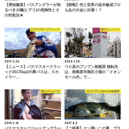
【周知徹底】バスアングラーが知
【朗報】何と世界の並木敏成プロ
るべき火蟻(ヒアリ)の危険性とそ
もあの大会に出場！？
の対処法★
バスマスタークラシック
釣り人ニュース
2017.3.26
2022.1.30
【ニュース】バスマスタークラシ
つり具のブンブン相模原 移転先
ック2017Day2の豚バスは、スカ
は、相模原市南区小淵の「イオン
イラー…
モール内」で…
釣り人ニュース
サブイズム-Sabuism的思考
2019.3.12
2017.8.2
バスマスターエリートアングラー
【ご提案】クソ暑いこの夏、ブラ