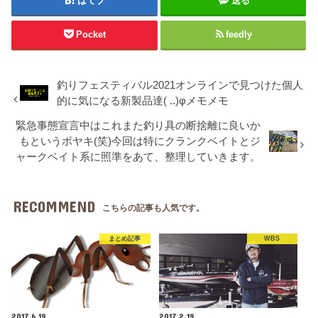
はてブ
送る
Pocket
feedly
釣りフェスティバル2021オンラインで見つけた個人
的に気になる新製品達( ..)φメモメモ
緊急事態宣言中はこれまた釣り具の断捨離に良いか
もというボヤキ(笑)今回は特にクランクベイトとジ
ャークベイト系に照準をあて、整理していきます。
RECOMMEND
こちらの記事も人気です。
まとめ記事
WBS
2017.6.19
2017.2.19