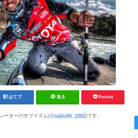
はてブ
送る
Pocket
レーターのサブイズム(
@
sabu94_1982
)です。