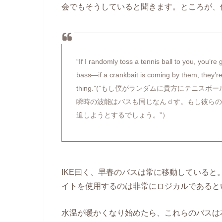
会でもそうしていると聞きます。ところが、
“If I randomly toss a tennis ball to you, you’re 
bass—if a crankbait is coming by them, they’re i
thing.”(”もし僕がランダムに貴方にテニ
瞬時の波能はバスも同じなんｄす。もし彼ら
追しようとするでしょう。”）
IKE曰く、早春のバスは常に移動している
イトを使用するのは非常にロジカルであると
水温が暖かくなり始めたら、これらのバスは