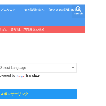
てどんな人？
★初訪問の方へ 【オススメの記事 15 選】
search
島ダム、豊英湖、戸面原ダム情報！
owered by
Translate
スポンサーリンク