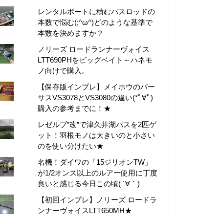
レンタルボートに積むバスロッドの
本数で悩む(;^ω^)どのような基準で
本数を決めますか？
ノリーズ ロードランナーヴォイス
LTT690PHをビッグベイト～ハネモ
ノ向けで購入。
【保存版インプレ】メイホウのバー
サスVS3078とVS3080の違い(*ﾟ∀ﾟ)
購入の参考までに！★
レゼルブ”改”で津久井湖バスを2匹ゲ
ット！羽根モノは大きいのと小さい
のを使い分けたい★
名機！ダイワの「15ジリオンTW」
が1/2オンス以上のルアー使用に丁度
良いと感じる今日この頃( ´∀｀)
【初回インプレ】ノリーズ ロードラ
ンナーヴォイスLTT650MH★