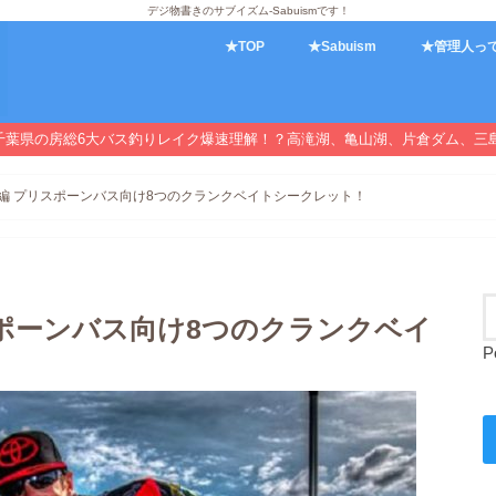
デジ物書きのサブイズム-Sabuismです！
★TOP
★Sabuism
★管理人っ
千葉県の房総6大バス釣りレイク爆速理解！？高滝湖、亀山湖、片倉ダム、三
】前編 プリスポーンバス向け8つのクランクベイトシークレット！
スポーンバス向け8つのクランクベイ
P