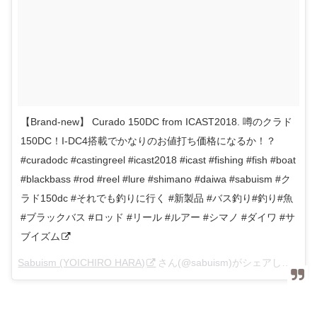
【Brand-new】 Curado 150DC from ICAST2018. 噂のクラド
150DC！I-DC4搭載でかなりのお値打ち価格になるか！？
#curadodc #castingreel #icast2018 #icast #fishing #fish #boat
#blackbass #rod #reel #lure #shimano #daiwa #sabuism #ク
ラド150dc #それでも釣りに行く #新製品 #バス釣り#釣り#魚
#ブラックバス #ロッド #リール #ルアー #シマノ #ダイワ #サ
ブイズム
Sabuism (YOICHIRO HARA)
さん(@sabuism)がシェアした投稿 –