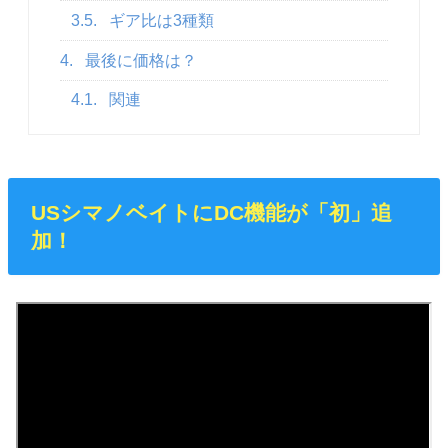
3.5.
ギア比は3種類
4.
最後に価格は？
4.1.
関連
USシマノベイトにDC機能が「初」追
加！