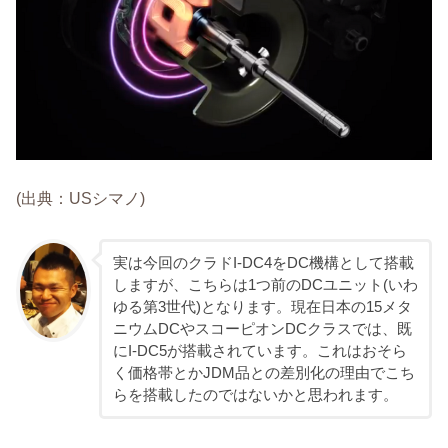
(出典：USシマノ)
実は今回のクラドI-DC4をDC機構として搭載
しますが、こちらは1つ前のDCユニット(いわ
ゆる第3世代)となります。現在日本の15メタ
ニウムDCやスコーピオンDCクラスでは、既
にI-DC5が搭載されています。これはおそら
く価格帯とかJDM品との差別化の理由でこち
らを搭載したのではないかと思われます。