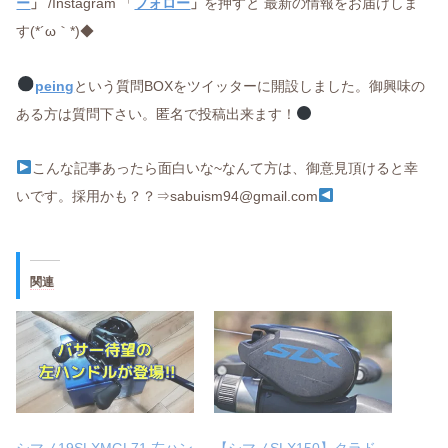
ー
」
/Instagram 「
フォロー
」
を押すと 最新の情報をお届けしま
す(*´ω｀*)◆
peing
という質問BOXをツイッターに開設しました。御興味の
ある方は質問下さい。匿名で投稿出来ます！
こんな記事あったら面白いな~なんて方は、御意見頂けると幸
いです。採用かも？？⇒sabuism94@gmail.com
関連
シマノ19SLXMGL71 左ハン
【シマノSLX150】クラド