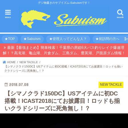
デジ物書きのサブイズム-Sabuismです！
menu
search
★TOP
★Sabuism
★管理人ってどんな人？
★初訪問の方へ 【オ
最新【最強まとめ】簡単検索！千葉県の房総6大バス釣りレイク爆速理
解！？高滝湖、亀山湖、片倉ダム、三島ダム、豊英湖、戸面原ダム情報！
HOME
NEW TACKLE
【シマノクラド150DC】USアイテムに初DC搭載！ICAST2018にてお披露目！ロッドも揃い
クラドシリーズに死角無し！？
2018.07.08
NEW TACKLE
【シマノクラド150DC】USアイテムに初DC
搭載！ICAST2018にてお披露目！ロッドも揃
いクラドシリーズに死角無し！？