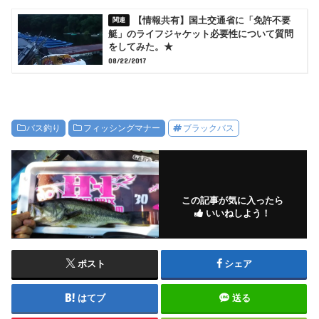
【情報共有】国土交通省に「免許不要
艇」のライフジャケット必要性について質問
をしてみた。★
08/22/2017
バス釣り
フィッシングマナー
ブラックバス
この記事が気に入ったら
いいねしよう！
ポスト
シェア
はてブ
送る