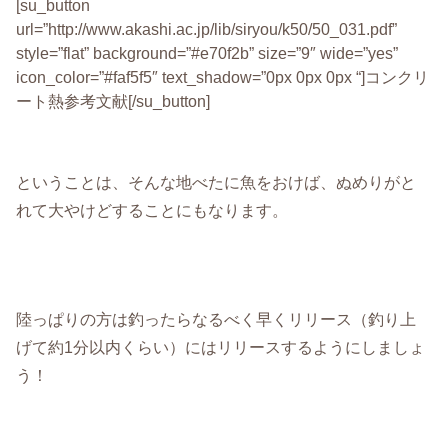
[su_button
url=”http://www.akashi.ac.jp/lib/siryou/k50/50_031.pdf”
style=”flat” background=”#e70f2b” size=”9″ wide=”yes”
icon_color=”#faf5f5″ text_shadow=”0px 0px 0px “]コンクリ
ート熱参考文献[/su_button]
ということは、そんな地べたに魚をおけば、ぬめりがと
れて大やけどすることにもなります。
陸っぱりの方は釣ったらなるべく早くリリース（釣り上
げて約1分以内くらい）にはリリースするようにしましょ
う！