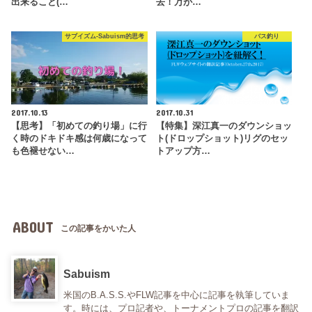
出来ること(…
去！万が…
サブイズム-Sabuism的思考
バス釣り
2017.10.13
2017.10.31
【思考】「初めての釣り場」に行
【特集】深江真一のダウンショッ
く時のドキドキ感は何歳になって
ト(ドロップショット)リグのセッ
も色褪せない…
トアップ方…
ABOUT
この記事をかいた人
Sabuism
米国のB.A.S.S.やFLW記事を中心に記事を執筆していま
す。時には、プロ記者や、トーナメントプロの記事を翻訳