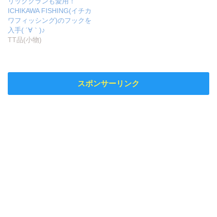
リッククランも愛用！
ICHIKAWA FISHING(イチカ
ワフィッシング)のフックを
入手( ´∀｀)♪
TT品(小物)
スポンサーリンク