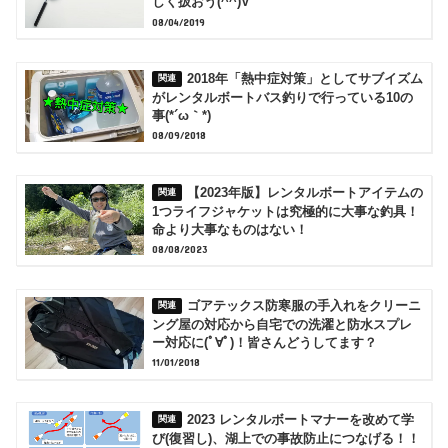
しく扱おう(^^)V
08/04/2019
2018年「熱中症対策」としてサブイズム
がレンタルボートバス釣りで行っている10の
事(*´ω｀*)
08/09/2018
【2023年版】レンタルボートアイテムの
1つライフジャケットは究極的に大事な釣具！
命より大事なものはない！
08/08/2023
ゴアテックス防寒服の手入れをクリーニ
ング屋の対応から自宅での洗濯と防水スプレ
ー対応に(ﾟ∀ﾟ)！皆さんどうしてます？
11/01/2018
2023 レンタルボートマナーを改めて学
び(復習し)、湖上での事故防止につなげる！！