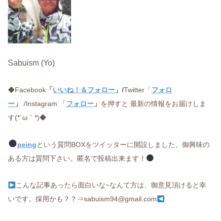
Sabuism (Yo)
◆Facebook
「
いいね！＆フォロー
」/
Twitter「
フォロ
ー
」
/Instagram 「
フォロー
」
を押すと 最新の情報をお届けしま
す(*´ω｀*)◆
peing
という質問BOXをツイッターに開設しました。御興味の
ある方は質問下さい。匿名で投稿出来ます！
こんな記事あったら面白いな~なんて方は、御意見頂けると幸
いです。採用かも？？⇒sabuism94@gmail.com