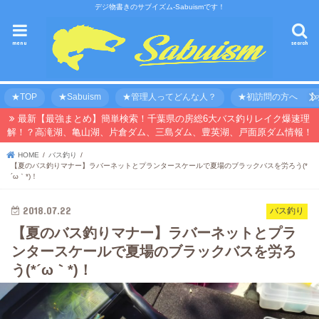
デジ物書きのサブイズム-Sabuismです！
menu
search
★TOP
★Sabuism
★管理人ってどんな人？
★初訪問の方へ 【オ
最新【最強まとめ】簡単検索！千葉県の房総6大バス釣りレイク爆速理
解！？高滝湖、亀山湖、片倉ダム、三島ダム、豊英湖、戸面原ダム情報！
HOME
バス釣り
【夏のバス釣りマナー】ラバーネットとプランタースケールで夏場のブラックバスを労ろう(*
´ω｀*)！
2018.07.22
バス釣り
【夏のバス釣りマナー】ラバーネットとプラ
ンタースケールで夏場のブラックバスを労ろ
う(*´ω｀*)！