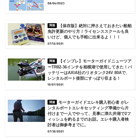
08/06/2023
【保存版】絶対に押さえておきたい船舶
免許更新のやり方！ライセンススクールも良
いけど、個人でも手軽に出来るよ！！！
07/12/2021
【インプレ】モーターガイドニューツア
ーTR82-36インチを相模湖で使用してきた！バ
ッテリーはAXIA社のリオタンク24V 80Aで、
レンタルボート後部にすっぽり収まる！
10/07/2021
モーターガイドエレキ購入初心者 がレ
ンタルボートエレキセッティング準備から片
付けまで一人でやって、見事に津久井湖で2フ
ィッシュを釣るまでのお話。エレキ購入者検
討者は御参考までに。
07/30/2021