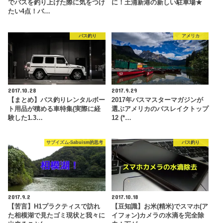
でバスを釣り上げた際に気をつけ
に！土浦新港の新しい駐車場★
たい4点！バ…
バス釣り
アメリカ
2017.10.28
2017.9.29
【まとめ】バス釣りレンタルボー
2017年バスマスターマガジンが
ト用品が積める車特集(実際に経
選ぶアメリカのバスレイクトップ
験した1.3…
12 (*…
サブイズム-Sabuism的思考
バス釣り
2017.9.2
2017.10.18
【苦言】H1プラクティスで訪れ
【豆知識】お米(精米)でスマホ(ア
た相模湖で見たゴミ現状と我々に
イフォン)カメラの水滴を完全除