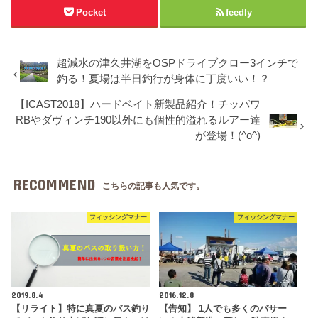
Pocket
feedly
超減水の津久井湖をOSPドライブクロー3インチで
釣る！夏場は半日釣行が身体に丁度いい！？
【ICAST2018】ハードベイト新製品紹介！チッパワ
RBやダヴィンチ190以外にも個性的溢れるルアー達
が登場！(^o^)
RECOMMEND
こちらの記事も人気です。
フィッシングマナー
フィッシングマナー
2019.8.4
2016.12.8
【リライト】特に真夏のバス釣り
【告知】 1人でも多くのバサー