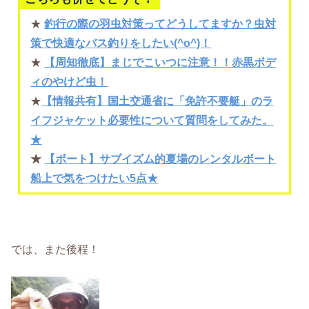
★
釣行の際の羽虫対策ってどうしてますか？虫対
策で快適なバス釣りをしたい(^o^)！
★
【周知徹底】まじでこいつに注意！！赤黒ボデ
ィのやけど虫！
★
【情報共有】国土交通省に「免許不要艇」のラ
イフジャケット必要性について質問をしてみた。
★
★
【ボート】サブイズム的夏場のレンタルボート
船上で気をつけたい5点★
では、また後程！