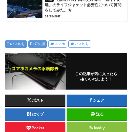
艇」のライフジャケット必要性について質問
をしてみた。★
08/22/2017
バス釣り
豆知識
スマホ
バス釣り
この記事が気に入ったら
いいねしよう！
ポスト
シェア
はてブ
送る
Pocket
feedly