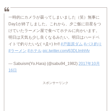
一時的にカメラが曇ってしまいました（笑）無事に
Day1が終了しました。これから、夕ご飯に目星をつ
けていたラーメン屋で食べてホテルに向かいます。
明日は天気も少し良くなるみたい。明日はハードベ
イトで釣りたいな( ✧Д✧) ｶｯ!!
#戸面原ダム
#バス釣り
#ラーメン
#ホテル
pic.twitter.com/63DLImhhfv
— Sabuism(Yo.Hara) (@sabu94_1982)
2017年10月
16日
スポンサーリンク