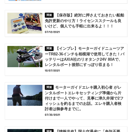
【保存版】絶対に押さえておきたい船舶
免許更新のやり方！ライセンススクールも良
いけど、個人でも手軽に出来るよ！！！
07/12/2021
【インプレ】モーターガイドニューツア
ーTR82-36インチを相模湖で使用してきた！バ
ッテリーはAXIA社のリオタンク24V 80Aで、
レンタルボート後部にすっぽり収まる！
10/07/2021
モーターガイドエレキ購入初心者 がレ
ンタルボートエレキセッティング準備から片
付けまで一人でやって、見事に津久井湖で2フ
ィッシュを釣るまでのお話。エレキ購入者検
討者は御参考までに。
07/30/2021
【情報共有】国土交通省に「免許不要