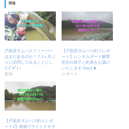
関連
戸面原ダムバスフィーバー
【戸面原ダムバス釣りレポ
はまだあるのか！？1ヶ月ぶ
ート】レンタルボート解禁
りに訪問してみることにし
初日の様子と釣果をお届け
た(ﾟ∀ﾟ)！
いたします-Day1★
告知
レポート
【戸面原ダムバス釣りレポ
ート2】南側でライトテキサ