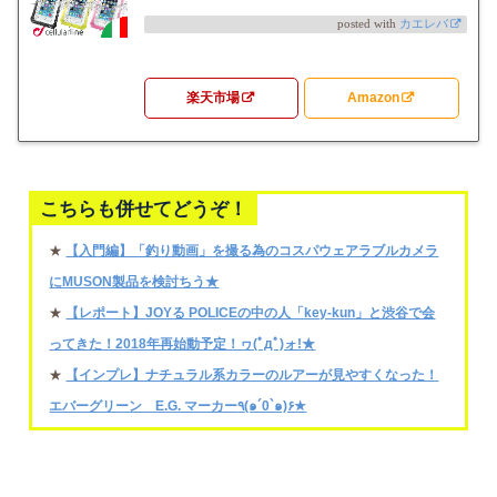
posted with
カエレバ
楽天市場
Amazon
こちらも併せてどうぞ！
★
【入門編】「釣り動画」を撮る為のコスパウェアラブルカメラ
にMUSON製品を検討ちう★
★
【レポート】JOYる POLICEの中の人「key-kun」と渋谷で会
ってきた！2018年再始動予定！ヮ(ﾟдﾟ)ォ!★
★
【インプレ】ナチュラル系カラーのルアーが見やすくなった！
エバーグリーン E.G. マーカー٩(๑´0`๑)۶★