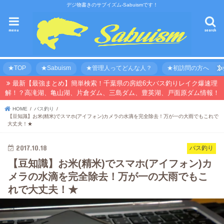
デジ物書きのサブイズム-Sabuismです！
menu
search
★TOP
★Sabuism
★管理人ってどんな人？
★初訪問の方へ 【オ
最新【最強まとめ】簡単検索！千葉県の房総6大バス釣りレイク爆速理
解！？高滝湖、亀山湖、片倉ダム、三島ダム、豊英湖、戸面原ダム情報！
HOME
バス釣り
【豆知識】お米(精米)でスマホ(アイフォン)カメラの水滴を完全除去！万が一の大雨でもこれで
大丈夫！★
2017.10.18
バス釣り
【豆知識】お米(精米)でスマホ(アイフォン)カ
メラの水滴を完全除去！万が一の大雨でもこ
れで大丈夫！★