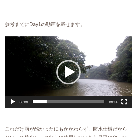
参考までにDay1の動画を載せます。
動
画
プ
レ
ー
ヤ
ー
00:00
00:14
これだけ雨が酷かったにもかかわらず、防水仕様だから