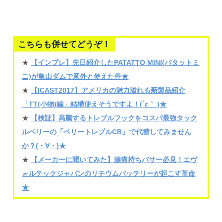
こちらも併せてどうぞ！
★
【インプレ】先日紹介したPATATTO MINI(パタットミ
ニ)が亀山ダムで意外と使えた件★
★
【ICAST2017】アメリカの魅力溢れる新製品紹介
「TT(小物)編」結構使えそうですよ！(´ε｀ )★
★
【検証】高騰するトレブルフックをコスパ最強タック
ルベリーの「ベリートレブルCB」で代替してみません
か？(・∀・)★
★
【メーカーに聞いてみた】腰痛持ちバサー必見！エヴ
ォルテックジャパンのリチウムバッテリーが起こす革命
★