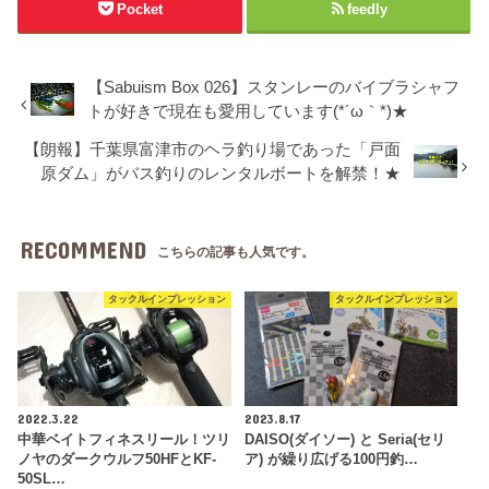
Pocket
feedly
【Sabuism Box 026】スタンレーのバイブラシャフ
トが好きで現在も愛用しています(*´ω｀*)★
【朗報】千葉県富津市のヘラ釣り場であった「戸面
原ダム」がバス釣りのレンタルボートを解禁！★
RECOMMEND
こちらの記事も人気です。
タックルインプレッション
タックルインプレッション
2022.3.22
2023.8.17
中華ベイトフィネスリール！ツリ
DAISO(ダイソー) と Seria(セリ
ノヤのダークウルフ50HFとKF-
ア) が繰り広げる100円釣…
50SL…