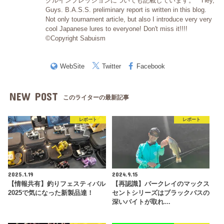
クルインプレッションについても記載しています。 Hey,
Guys. B.A.S.S. preliminary report is written in this blog.
Not only tournament article, but also I introduce very very
cool Japanese lures to everyone! Don't miss it!!!!
©Copyright Sabuism
WebSite
Twitter
Facebook
NEW POST
このライターの最新記事
レポート
レポート
2025.1.19
2024.9.15
【情報共有】釣りフェスティバル
【再認識】バークレイのマックス
2025で気になった新製品達！
セントシリーズはブラックバスの
深いバイトが取れ…