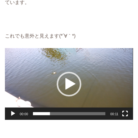
ています。
これでも意外と見えます(*´∀｀*)
動
画
プ
レ
ー
ヤ
ー
00:00
00:11