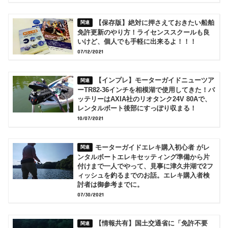
【保存版】絶対に押さえておきたい船舶
免許更新のやり方！ライセンススクールも良
いけど、個人でも手軽に出来るよ！！！
07/12/2021
【インプレ】モーターガイドニューツア
ーTR82-36インチを相模湖で使用してきた！バ
ッテリーはAXIA社のリオタンク24V 80Aで、
レンタルボート後部にすっぽり収まる！
10/07/2021
モーターガイドエレキ購入初心者 がレ
ンタルボートエレキセッティング準備から片
付けまで一人でやって、見事に津久井湖で2フ
ィッシュを釣るまでのお話。エレキ購入者検
討者は御参考までに。
07/30/2021
【情報共有】国土交通省に「免許不要