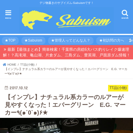
デジ物書きのサブイズム-Sabuismです！
menu
search
★TOP
★Sabuism
★管理人ってどんな人？
★初訪問の方へ 【オ
最新【最強まとめ】簡単検索！千葉県の房総6大バス釣りレイク爆速理
解！？高滝湖、亀山湖、片倉ダム、三島ダム、豊英湖、戸面原ダム情報！
HOME
TT品(小物)
【インプレ】ナチュラル系カラーのルアーが見やすくなった！エバーグリーン E.G. マーカ
ー٩(๑´0`๑)۶★
2017.10.12
TT品(小物)
【インプレ】ナチュラル系カラーのルアーが
見やすくなった！エバーグリーン E.G. マー
カー٩(๑´0`๑)۶★