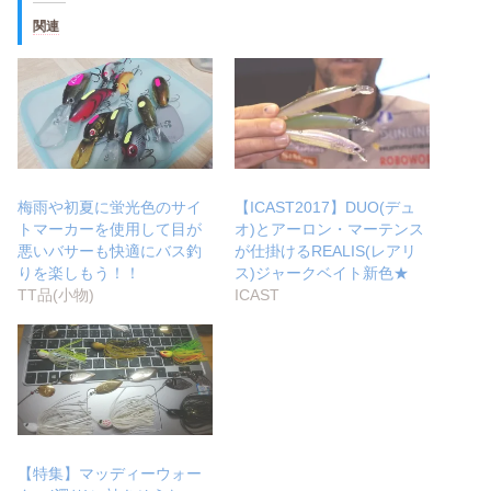
関連
梅雨や初夏に蛍光色のサイ
【ICAST2017】DUO(デュ
トマーカーを使用して目が
オ)とアーロン・マーテンス
悪いバサーも快適にバス釣
が仕掛けるREALIS(レアリ
りを楽しもう！！
ス)ジャークベイト新色★
TT品(小物)
ICAST
【特集】マッディーウォー