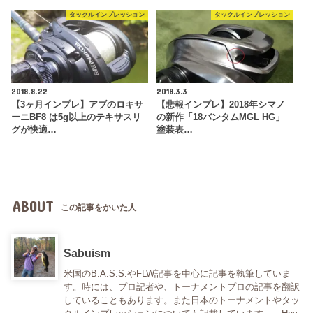
タックルインプレッション
タックルインプレッション
2018.8.22
2018.3.3
【3ヶ月インプレ】アブのロキサ
【悲報インプレ】2018年シマノ
ーニBF8 は5g以上のテキサスリ
の新作「18バンタムMGL HG」
グが快適…
塗装表…
ABOUT
この記事をかいた人
Sabuism
米国のB.A.S.S.やFLW記事を中心に記事を執筆していま
す。時には、プロ記者や、トーナメントプロの記事を翻訳
していることもあります。また日本のトーナメントやタッ