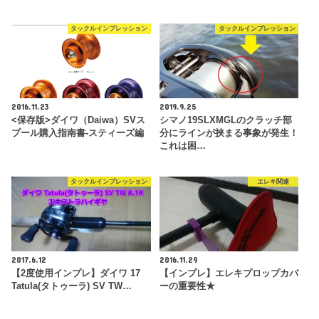
タックルインプレッション
タックルインプレッション
2016.11.23
2019.9.25
<保存版>ダイワ（Daiwa）SVス
シマノ19SLXMGLのクラッチ部
プール購入指南書‐スティーズ編
分にラインが挟まる事象が発生！
これは困…
タックルインプレッション
エレキ関連
2017.6.12
2016.11.29
【2度使用インプレ】ダイワ 17
【インプレ】エレキプロップカバ
Tatula(タトゥーラ) SV TW…
ーの重要性★