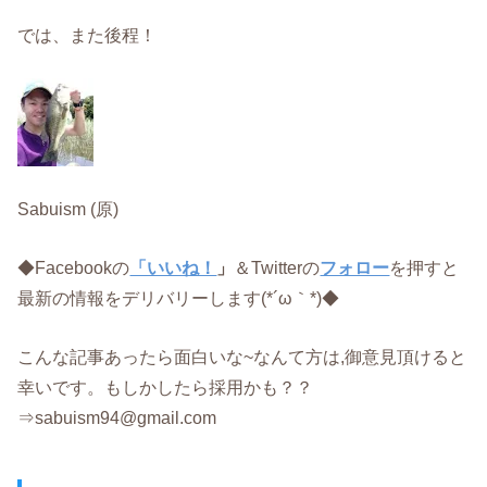
では、また後程！
Sabuism (原)
◆Facebookの
「いいね！
」
＆Twitterの
フォロー
を押すと
最新の情報をデリバリーします(*´ω｀*)◆
こんな記事あったら面白いな~なんて方は,御意見頂けると
幸いです。もしかしたら採用かも？？
⇒sabuism94@gmail.com