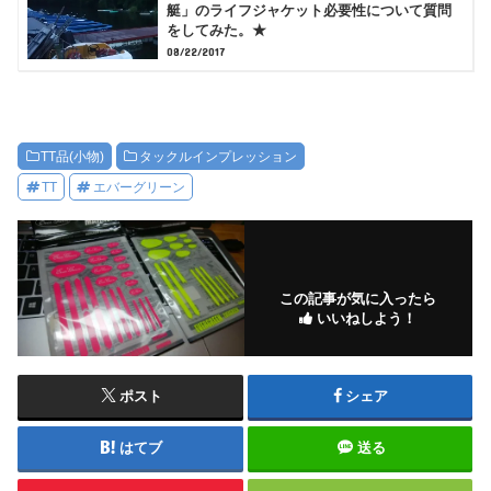
艇」のライフジャケット必要性について質問
をしてみた。★
08/22/2017
TT品(小物)
タックルインプレッション
TT
エバーグリーン
この記事が気に入ったら
いいねしよう！
ポスト
シェア
はてブ
送る