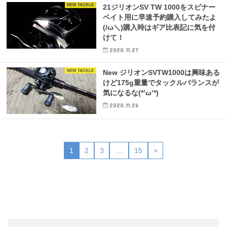
NEW TACKLE
21ジリオンSV TW 1000をスピナー
ベイト用に早速予約購入してみたよ
(/ω＼)購入時はギア比表記に気を付
けて！
2020.11.27
NEW TACKLE
New ジリオンSVTW1000は興味ある
けど175g重量でタックルバランスが
気になるな(*’ω’*)
2020.11.26
1
2
3
…
15
>