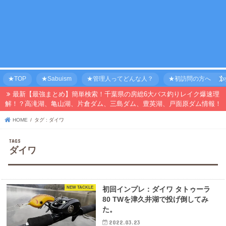
★TOP
★Sabuism
★管理人ってどんな人？
★初訪問の方へ 【オ
最新【最強まとめ】簡単検索！千葉県の房総6大バス釣りレイク爆速理
解！？高滝湖、亀山湖、片倉ダム、三島ダム、豊英湖、戸面原ダム情報！
HOME
タグ : ダイワ
ダイワ
NEW TACKLE
初回インプレ：ダイワ タトゥーラ
80 TWを津久井湖で投げ倒してみ
た。
2022.03.23