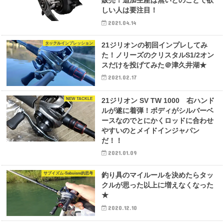
販売！追加生産は無いとのことで欲
しい人は要注目！
2021.04.14
タックルインプレッション
21ジリオンの初回インプレしてみ
た！ノリーズのクリスタルS1/2オン
スだけを投げてみた＠津久井湖★
2021.02.17
NEW TACKLE
21ジリオン SV TW 1000 右ハンド
ルが遂に着弾！ボディがシルバーベ
ースなのでとにかくロッドに合わせ
やすいのとメイドインジャパン
だ！！
2021.01.09
サブイズム-Sabuism的思考
釣り具のマイルールを決めたらタッ
クルが思った以上に増えなくなった
★
2020.12.10