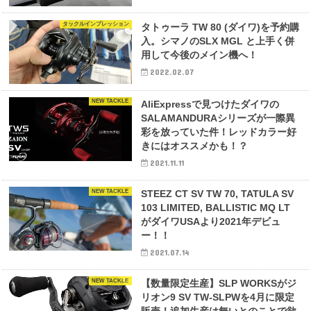
タックルインプレッション
タトゥーラ TW 80 (ダイワ)を予約購
入。シマノのSLX MGL と上手く併
用して今後のメイン機へ！
2022.02.07
NEW TACKLE
AliExpressで見つけたダイワの
SALAMANDURAシリーズが一際異
彩を放っていた件！レッドカラー好
きにはオススメかも！？
2021.11.11
NEW TACKLE
STEEZ CT SV TW 70, TATULA SV
103 LIMITED, BALLISTIC MQ LT
がダイワUSAより2021年デビュ
ー！！
2021.07.14
NEW TACKLE
【数量限定生産】SLP WORKSがジ
リオン9 SV TW-SLPWを4月に限定