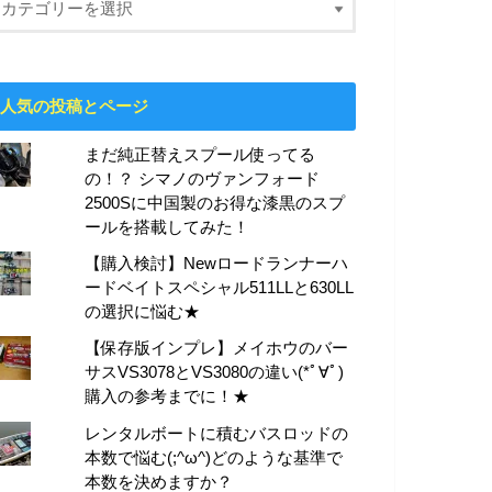
人気の投稿とページ
まだ純正替えスプール使ってる
の！？ シマノのヴァンフォード
2500Sに中国製のお得な漆黒のスプ
ールを搭載してみた！
【購入検討】Newロードランナーハ
ードベイトスペシャル511LLと630LL
の選択に悩む★
【保存版インプレ】メイホウのバー
サスVS3078とVS3080の違い(*ﾟ∀ﾟ)
購入の参考までに！★
レンタルボートに積むバスロッドの
本数で悩む(;^ω^)どのような基準で
本数を決めますか？