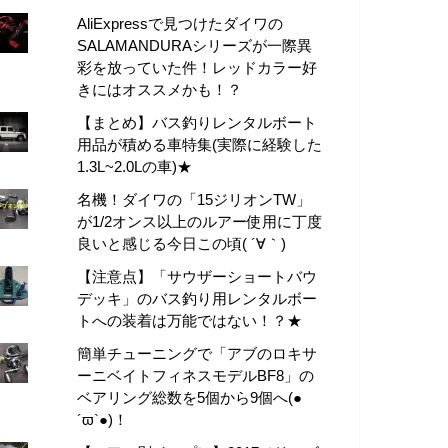
AliExpressで見つけたダイワの
SALAMANDURAシリーズが一際異
彩を放っていた件！レッドカラー好
きにはオススメかも！？
【まとめ】バス釣りレンタルボート
用品が積める車特集(実際に経験した
1.3L~2.0Lの車)★
名機！ダイワの「15ジリオンTW」
が1/2オンス以上のルアー使用に丁度
良いと感じる今日この頃( ´∀｀)
【注意点】「サウザーショートバウ
デッキ」のバス釣り用レンタルボー
トへの装着は万能ではない！？★
簡単チューニングで「アブのロキサ
ーニベイトフィネスモデルBF8」の
ベアリング総数を5個から9個へ(●
´ϖ`●)！