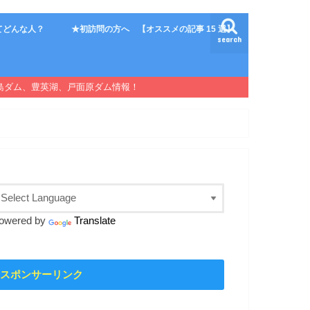
てどんな人？
★初訪問の方へ 【オススメの記事 15 選】
search
島ダム、豊英湖、戸面原ダム情報！
owered by
Translate
スポンサーリンク