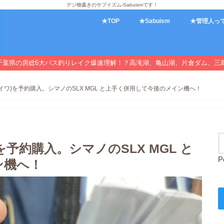
デジ物書きのサブイズム-Sabuismです！
★TOP
★Sabuism
★管理人っ
千葉県の房総6大バス釣りレイク爆速理解！？高滝湖、亀山湖、片倉ダム、三
(ダイワ)を予約購入。シマノのSLX MGL と上手く併用して今後のメイン機へ！
)を予約購入。シマノのSLX MGL と
P
ン機へ！