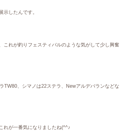
展示したんです。
、これが釣りフェスティバルのような気がして少し興奮
TW80、シマノは22ステラ、Newアルデバランなどな
れが一番気になりましたね(^^♪