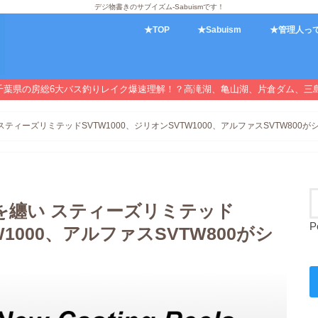
デジ物書きのサブイズム-Sabuismです！
★TOP
★Sabuism
★管理人っ
千葉県の房総6大バス釣りレイク爆速理解！？高滝湖、亀山湖、片倉ダム、三
ティーズリミテッドSVTW1000、ジリオンSVTW1000、アルファスSVTW800
を纏い スティーズリミテッド
P
W1000、アルファスSVTW800がシ