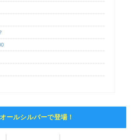
？
0
種オールシルバーで登場！