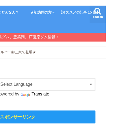
てどんな人？
★初訪問の方へ 【オススメの記事 15 選】
search
島ダム、豊英湖、戸面原ダム情報！
がシルバー御三家で登場★
owered by
Translate
スポンサーリンク