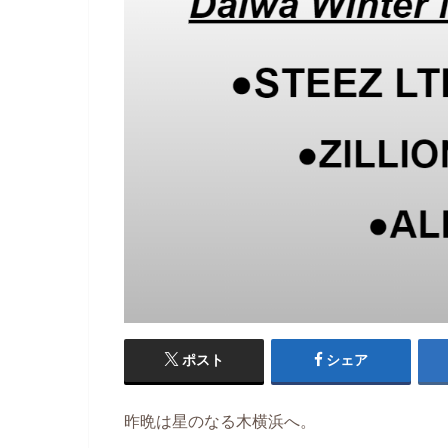
ポスト
シェア
昨晩は星のなる木横浜へ。