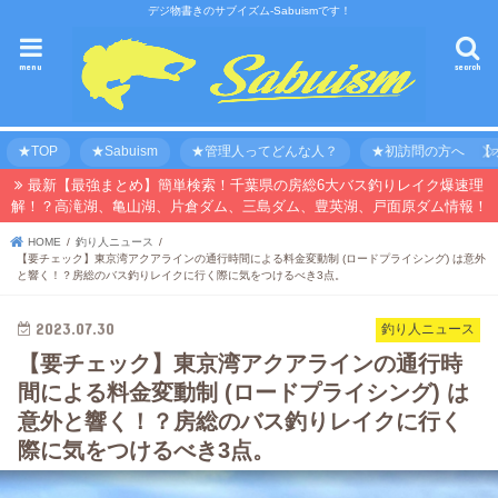
デジ物書きのサブイズム-Sabuismです！
menu
search
★TOP
★Sabuism
★管理人ってどんな人？
★初訪問の方へ 【オ
最新【最強まとめ】簡単検索！千葉県の房総6大バス釣りレイク爆速理
解！？高滝湖、亀山湖、片倉ダム、三島ダム、豊英湖、戸面原ダム情報！
HOME
釣り人ニュース
【要チェック】東京湾アクアラインの通行時間による料金変動制 (ロードプライシング) は意外
と響く！？房総のバス釣りレイクに行く際に気をつけるべき3点。
2023.07.30
釣り人ニュース
【要チェック】東京湾アクアラインの通行時
間による料金変動制 (ロードプライシング) は
意外と響く！？房総のバス釣りレイクに行く
際に気をつけるべき3点。