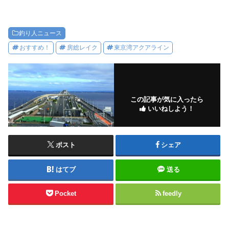
釣り人ニュース
おすすめ！
房総レイク
東京湾アクアライン
この記事が気に入ったら
いいねしよう！
ポスト
シェア
はてブ
送る
Pocket
feedly