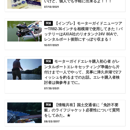
いけど、個人でも手軽に出来るよ！！！
07/12/2021
【インプレ】モーターガイドニューツア
ーTR82-36インチを相模湖で使用してきた！バ
ッテリーはAXIA社のリオタンク24V 80Aで、
レンタルボート後部にすっぽり収まる！
10/07/2021
モーターガイドエレキ購入初心者 がレ
ンタルボートエレキセッティング準備から片
付けまで一人でやって、見事に津久井湖で2フ
ィッシュを釣るまでのお話。エレキ購入者検
討者は御参考までに。
07/30/2021
【情報共有】国土交通省に「免許不要
艇」のライフジャケット必要性について質問
をしてみた。★
08/22/2017