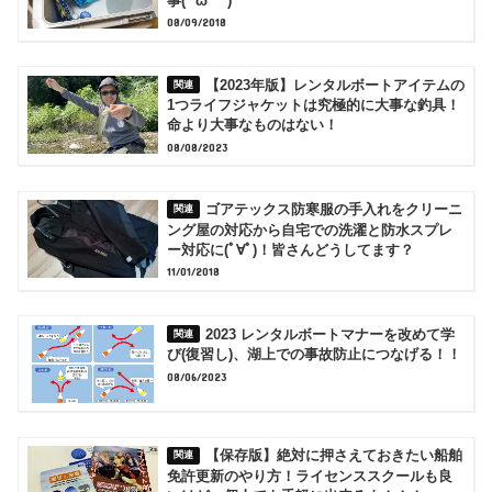
事(*´ω｀*)
08/09/2018
【2023年版】レンタルボートアイテムの
1つライフジャケットは究極的に大事な釣具！
命より大事なものはない！
08/08/2023
ゴアテックス防寒服の手入れをクリーニ
ング屋の対応から自宅での洗濯と防水スプレ
ー対応に(ﾟ∀ﾟ)！皆さんどうしてます？
11/01/2018
2023 レンタルボートマナーを改めて学
び(復習し)、湖上での事故防止につなげる！！
08/06/2023
【保存版】絶対に押さえておきたい船舶
免許更新のやり方！ライセンススクールも良