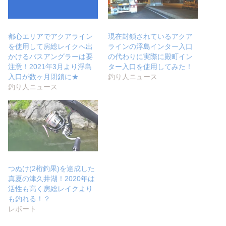
都心エリアでアクアライン
現在封鎖されているアクア
を使用して房総レイクへ出
ラインの浮島インター入口
かけるバスアングラーは要
の代わりに実際に殿町イン
注意！2021年3月より浮島
ター入口を使用してみた！
入口が数ヶ月閉鎖に★
釣り人ニュース
釣り人ニュース
つぬけ(2桁釣果)を達成した
真夏の津久井湖！2020年は
活性も高く房総レイクより
も釣れる！？
レポート