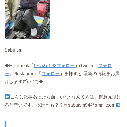
Sabuism
◆Facebook
「
いいね！＆フォロー
」/
Twitter「
フォロ
ー
」
/Instagram 「
フォロー
」
を押すと 最新の情報をお届
けします(*´ω｀*)◆
こんな記事あったら面白いな~なんて方は、御意見頂け
ると幸いです。採用かも？？⇒sabuism94@gmail.com