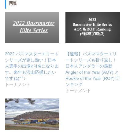
関連
2022 バスマスターエリート
【速報】バスマスターエリ
シリーズが更に熱い！日本
ートシリーズも折り返し！
人選手の出場が4名になりま
日本人アングラーの最新
す。来年も沢山応援したい
Angler of the Year (AOY) と
ですね(^^♪
Rookie of the Year (ROY)ラ
トーナメント
ンキング
トーナメント