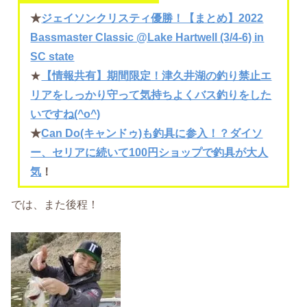
★
ジェイソンクリスティ優勝！【まとめ】2022
Bassmaster Classic @Lake Hartwell (3/4-6) in
SC state
★
【情報共有】期間限定！津久井湖の釣り禁止エ
リアをしっかり守って気持ちよくバス釣りをした
いですね(^o^)
★
Can Do(キャンドゥ)も釣具に参入！？ダイソ
ー、セリアに続いて100円ショップで釣具が大人
気
！
では、また後程！