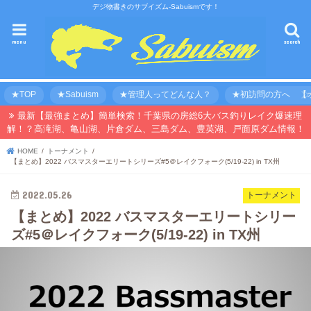
デジ物書きのサブイズム-Sabuismです！
menu
search
★TOP
★Sabuism
★管理人ってどんな人？
★初訪問の方へ 【オ
最新【最強まとめ】簡単検索！千葉県の房総6大バス釣りレイク爆速理
解！？高滝湖、亀山湖、片倉ダム、三島ダム、豊英湖、戸面原ダム情報！
HOME
トーナメント
【まとめ】2022 バスマスターエリートシリーズ#5＠レイクフォーク(5/19-22) in TX州
2022.05.26
トーナメント
【まとめ】2022 バスマスターエリートシリー
ズ#5＠レイクフォーク(5/19-22) in TX州