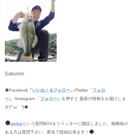
Sabuism
◆Facebook
「
いいね！＆フォロー
」/
Twitter「
フォロ
ー
」
/Instagram 「
フォロー
」
を押すと 最新の情報をお届けしま
す(*´ω｀*)◆
peing
という質問BOXをツイッターに開設しました。御興味の
ある方は質問下さい。匿名で投稿出来ます！