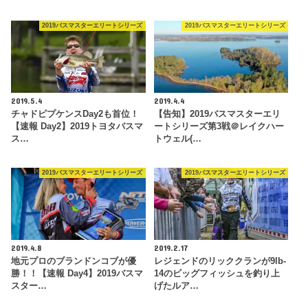
2019バスマスターエリートシリーズ
2019バスマスターエリートシリーズ
2019.5.4
2019.4.4
チャドピプケンスDay2も首位！
【告知】2019バスマスターエリ
【速報 Day2】2019トヨタバスマ
ートシリーズ第3戦＠レイクハー
ス…
トウェル(…
2019バスマスターエリートシリーズ
2019バスマスターエリートシリーズ
2019.4.8
2019.2.17
地元プロのブランドンコブが優
レジェンドのリッククランが9lb-
勝！！【速報 Day4】2019バスマ
14のビッグフィッシュを釣り上
スター…
げたルア…