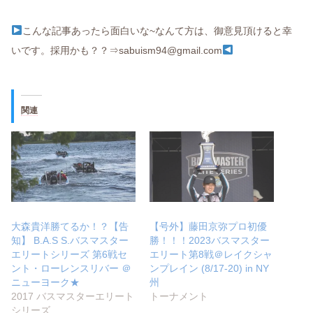
こんな記事あったら面白いな~なんて方は、御意見頂けると幸
いです。採用かも？？⇒sabuism94@gmail.com
関連
大森貴洋勝てるか！？【告
【号外】藤田京弥プロ初優
知】 B.A.S S.バスマスター
勝！！！2023バスマスター
エリートシリーズ 第6戦セ
エリート第8戦＠レイクシャ
ント・ローレンスリバー ＠
ンプレイン (8/17-20) in NY
ニューヨーク★
州
2017 バスマスターエリート
トーナメント
シリーズ