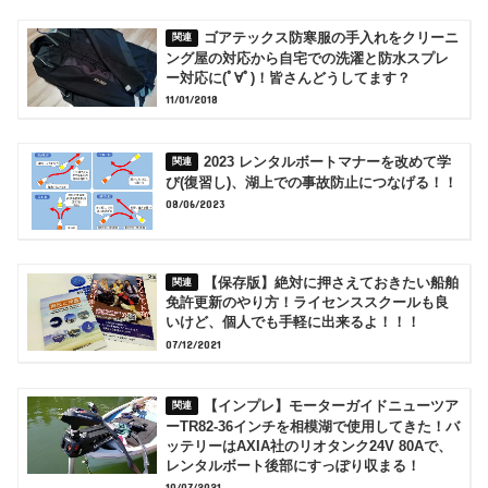
ゴアテックス防寒服の手入れをクリーニ
ング屋の対応から自宅での洗濯と防水スプレ
ー対応に(ﾟ∀ﾟ)！皆さんどうしてます？
11/01/2018
2023 レンタルボートマナーを改めて学
び(復習し)、湖上での事故防止につなげる！！
08/06/2023
【保存版】絶対に押さえておきたい船舶
免許更新のやり方！ライセンススクールも良
いけど、個人でも手軽に出来るよ！！！
07/12/2021
【インプレ】モーターガイドニューツア
ーTR82-36インチを相模湖で使用してきた！バ
ッテリーはAXIA社のリオタンク24V 80Aで、
レンタルボート後部にすっぽり収まる！
10/07/2021