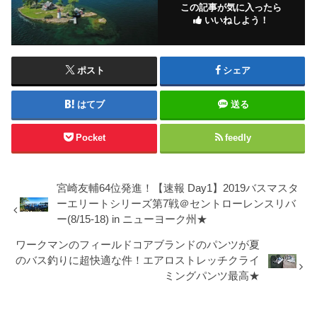
この記事が気に入ったら
いいねしよう！
ポスト
シェア
はてブ
送る
Pocket
feedly
宮崎友輔64位発進！【速報 Day1】2019バスマスタ
ーエリートシリーズ第7戦＠セントローレンスリバ
ー(8/15-18) in ニューヨーク州★
ワークマンのフィールドコアブランドのパンツが夏
のバス釣りに超快適な件！エアロストレッチクライ
ミングパンツ最高★