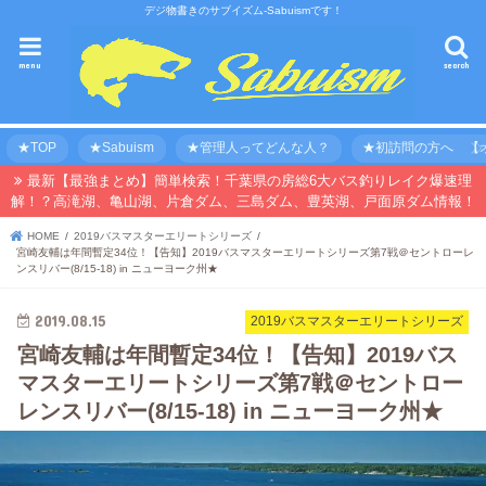
デジ物書きのサブイズム-Sabuismです！
menu
search
★TOP
★Sabuism
★管理人ってどんな人？
★初訪問の方へ 【オ
最新【最強まとめ】簡単検索！千葉県の房総6大バス釣りレイク爆速理
解！？高滝湖、亀山湖、片倉ダム、三島ダム、豊英湖、戸面原ダム情報！
HOME
2019バスマスターエリートシリーズ
宮崎友輔は年間暫定34位！【告知】2019バスマスターエリートシリーズ第7戦＠セントローレ
ンスリバー(8/15-18) in ニューヨーク州★
2019.08.15
2019バスマスターエリートシリーズ
宮崎友輔は年間暫定34位！【告知】2019バス
マスターエリートシリーズ第7戦＠セントロー
レンスリバー(8/15-18) in ニューヨーク州★