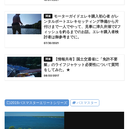
モーターガイドエレキ購入初心者 がレ
ンタルボートエレキセッティング準備から片
付けまで一人でやって、見事に津久井湖で2フ
ィッシュを釣るまでのお話。エレキ購入者検
討者は御参考までに。
07/30/2021
【情報共有】国土交通省に「免許不要
艇」のライフジャケット必要性について質問
をしてみた。★
08/22/2017
2019バスマスターエリートシリーズ
バスマスター