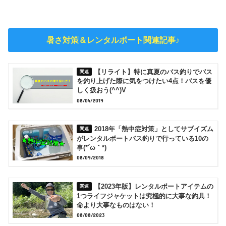
暑さ対策＆レンタルボート関連記事♪
【リライト】特に真夏のバス釣りでバス
を釣り上げた際に気をつけたい4点！バスを優
しく扱おう(^^)V
08/04/2019
2018年「熱中症対策」としてサブイズム
がレンタルボートバス釣りで行っている10の
事(*´ω｀*)
08/09/2018
【2023年版】レンタルボートアイテムの
1つライフジャケットは究極的に大事な釣具！
命より大事なものはない！
08/08/2023