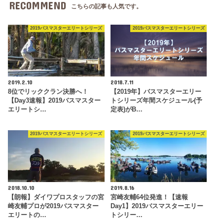
RECOMMEND
こちらの記事も人気です。
2019バスマスターエリートシリーズ
2019バスマスターエリートシリーズ
2019.2.10
2018.7.11
8位でリッククラン決勝へ！
【2019年】バスマスターエリー
【Day3速報】2019バスマスター
トシリーズ年間スケジュール(予
エリートシ…
定表)がB…
2019バスマスターエリートシリーズ
2019バスマスターエリートシリーズ
2018.10.10
2019.8.16
【朗報】ダイワプロスタッフの宮
宮崎友輔64位発進！【速報
崎友輔プロが2019バスマスター
Day1】2019バスマスターエリー
エリートの…
トシリー…