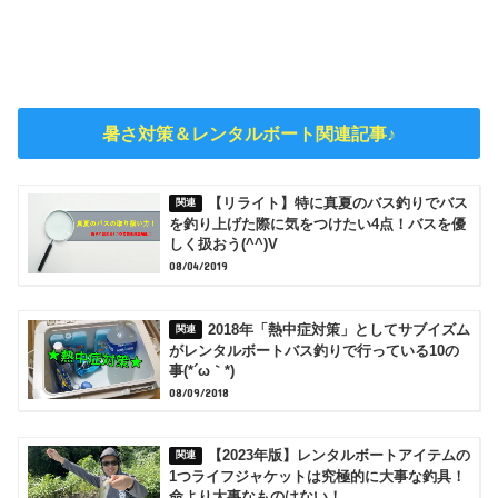
暑さ対策＆レンタルボート関連記事♪
【リライト】特に真夏のバス釣りでバス
を釣り上げた際に気をつけたい4点！バスを優
しく扱おう(^^)V
08/04/2019
2018年「熱中症対策」としてサブイズム
がレンタルボートバス釣りで行っている10の
事(*´ω｀*)
08/09/2018
【2023年版】レンタルボートアイテムの
1つライフジャケットは究極的に大事な釣具！
命より大事なものはない！