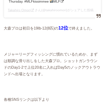
Thursday. #MLFkissimmee
MLF
Takahiro Omori
さん(@takahiroomori)がシェアした投稿 –
201
12位
大森プロは初日を19lb-12(8匹)の
で終えました。
メジャーリーグフィッシングに慣れているためか、まず
は順調な滑り出しをした大森プロ。ショットガンラウン
ドのDay1-2で上位20名に入ればDay5のノックアウトラウ
ンドへ出場となります。
各種SNSリンクは以下より