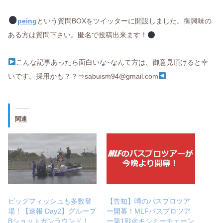
peing
という質問BOXをツイッターに開設しました。御興味の
ある方は質問下さい。匿名で投稿出来ます！
こんな記事あったら面白いな~なんて方は、御意見頂けると幸
いです。採用かも？？⇒sabuism94@gmail.com
関連
ビッグフィッシュも多数登
【告知】噂のバスプロツア
場！【速報 Day2】グループ
ー開幕！MLFバスプロツア
Bショットガンラウンド！
ー第1戦＠キシミーチェーン