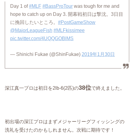
Day 1 of
#MLF
#BassProTour
was tough for me and
hope to catch up on Day 3. 開幕戦初日は撃沈。3日目
に挽回したいところ。
#PostGameShow
@MajorLeagueFish
#MLFkissimee
pic.twitter.com/4UQQGOBlMS
— Shinichi Fukae (@ShinFukae)
2019年1月30日
38位
深江真一プロは初日を2lb-6(2匹)の
で終えました。
初出場の深江プロはまずメジャーリーグフィッシングの
洗礼を受けたのかもしれません。次戦に期待です！