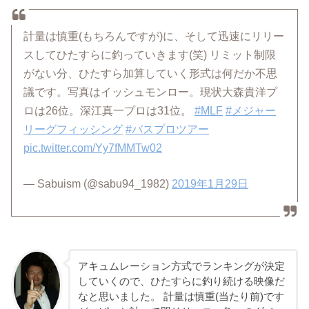
計量は慎重(もちろんですが)に、そして迅速にリリー
スしてひたすらに釣っていきます(笑) リミット制限
がない分、ひたすら加算していく形式は何だか不思
議です。写真はイッシュモンロー。現状大森貴洋プ
ロは26位。深江真一プロは31位。
#MLF
#メジャー
リーグフィッシング
#バスプロツアー
pic.twitter.com/Yy7fMMTw02
— Sabuism (@sabu94_1982)
2019年1月29日
アキュムレーション方式でランキングが決定
していくので、ひたすらに釣り続ける映像だ
なと思いました。 計量は慎重(当たり前)です