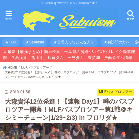
デジ物書きのサブイズム-Sabuismです！
menu
search
★TOP
★Sabuism
★管理人ってどんな人？
★初訪問の方へ 【オ
最新【最強まとめ】簡単検索！千葉県の房総6大バス釣りレイク爆速理
解！？高滝湖、亀山湖、片倉ダム、三島ダム、豊英湖、戸面原ダム情報！
HOME
MLFバスプロツアー
大森貴洋12位発進！【速報 Day1】噂のバスプロツアー開幕！MLFバスプロツアー第1戦＠キ
シミーチェーン(1/29~2/3) in フロリダ★
2019.01.30
MLFバスプロツアー
大森貴洋12位発進！【速報 Day1】噂のバスプ
ロツアー開幕！MLFバスプロツアー第1戦＠キ
シミーチェーン(1/29~2/3) in フロリダ★