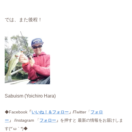
では、また後程！
Sabuism (Yoichiro Hara)
◆Facebook
「
いいね！＆フォロー
」/
Twitter「
フォロ
ー
」
/Instagram 「
フォロー
」
を押すと 最新の情報をお届けしま
す(*´ω｀*)◆