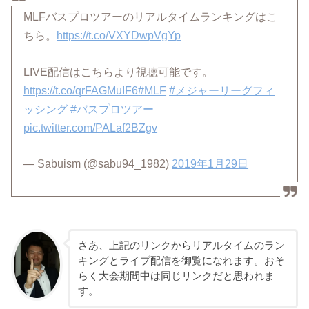
MLFバスプロツアーのリアルタイムランキングはこ
ちら。
https://t.co/VXYDwpVgYp
LIVE配信はこちらより視聴可能です。
https://t.co/qrFAGMuIF6
#MLF
#メジャーリーグフィ
ッシング
#バスプロツアー
pic.twitter.com/PALaf2BZgv
— Sabuism (@sabu94_1982)
2019年1月29日
さあ、上記のリンクからリアルタイムのラン
キングとライブ配信を御覧になれます。おそ
らく大会期間中は同じリンクだと思われま
す。