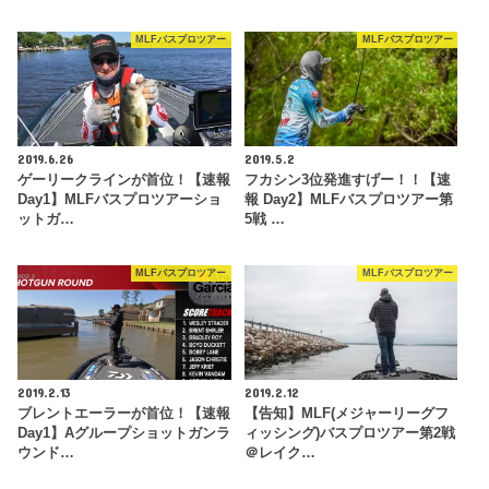
MLFバスプロツアー
MLFバスプロツアー
2019.6.26
2019.5.2
ゲーリークラインが首位！【速報
フカシン3位発進すげー！！【速
Day1】MLFバスプロツアーショ
報 Day2】MLFバスプロツアー第
ットガ…
5戦 …
MLFバスプロツアー
MLFバスプロツアー
2019.2.13
2019.2.12
ブレントエーラーが首位！【速報
【告知】MLF(メジャーリーグフ
Day1】Aグループショットガンラ
ィッシング)バスプロツアー第2戦
ウンド…
＠レイク…