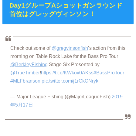
Day1グループAショットガンラウンド
首位はグレッグヴィンソン！
Check out some of
@gregvinsonfish
’s action from this
morning on Table Rock Lake for the Bass Pro Tour
@BerkleyFishing
Stage Six Presented by
@TrueTimber
!
https://t.co/KWkox0AKss
#BassProTour
#MLFbranson
pic.twitter.com/j1rGkONryk
— Major League Fishing (@MajorLeagueFish)
2019
年5月17日