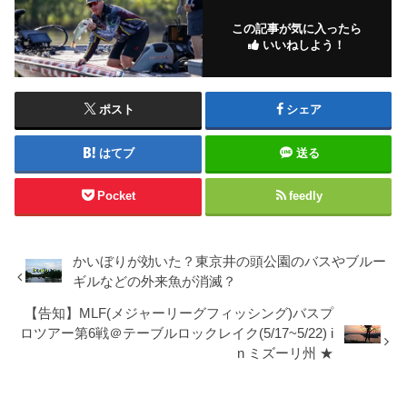
この記事が気に入ったら
いいねしよう！
ポスト
シェア
はてブ
送る
Pocket
feedly
かいぼりが効いた？東京井の頭公園のバスやブルー
ギルなどの外来魚が消滅？
【告知】MLF(メジャーリーグフィッシング)バスプ
ロツアー第6戦＠テーブルロックレイク(5/17~5/22) i
n ミズーリ州 ★