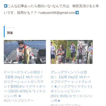
こんな記事あったら面白いな~なんて方は、御意見頂けると幸
いです。採用かも？？⇒sabuism94@gmail.com
関連
ゲーリークラインが首位！
グレッグヴィンソンが首
【速報 Day1】MLFバスプ
位！【結果 Day3】MLFバ
ロツアーショットガンラウ
スプロツアー レッドクレス
ンド第8戦＠レイクウィネベ
ト★ノックアウトラウンド1
ーゴ(6/25~6/30) in ウィスコ
＠ミシシッピリバー
ンシン州 ★
(8/21~8/25) in ウィスコンシ
MLFバスプロツアー
ン州★
MLFバスプロツアー