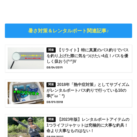
暑さ対策＆レンタルボート関連記事♪
【リライト】特に真夏のバス釣りでバス
を釣り上げた際に気をつけたい4点！バスを優
しく扱おう(^^)V
08/04/2019
2018年「熱中症対策」としてサブイズム
がレンタルボートバス釣りで行っている10の
事(*´ω｀*)
08/09/2018
【2023年版】レンタルボートアイテムの
1つライフジャケットは究極的に大事な釣具！
命より大事なものはない！
08/08/2023