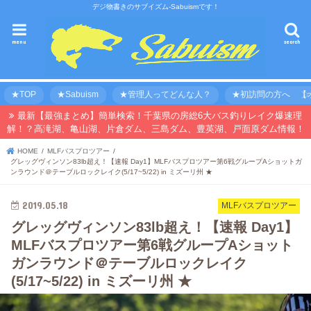
デジ物書きのサブイズム-Sabuismです！
menu
search
★TOP
★Sabuism
★管理人ってどんな人？
★初訪問の方へ 【オ
最新【最強まとめ】簡単検索！千葉県の房総6大バス釣りレイク爆速理
解！？高滝湖、亀山湖、片倉ダム、三島ダム、豊英湖、戸面原ダム情報！
HOME
MLFバスプロツアー
グレッグヴィンソン83lb超え！【速報 Day1】MLFバスプロツアー第6戦グループAショットガ
ンラウンド＠テーブルロックレイク(5/17~5/22) in ミズーリ州 ★
2019.05.18
MLFバスプロツアー
グレッグヴィンソン83lb超え！【速報 Day1】
MLFバスプロツアー第6戦グループAショット
ガンラウンド＠テーブルロックレイク
(5/17~5/22) in ミズーリ州 ★