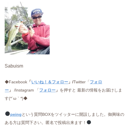
Sabuism
◆Facebook
「
いいね！＆フォロー
」/
Twitter「
フォロ
ー
」
/Instagram 「
フォロー
」
を押すと 最新の情報をお届けしま
す(*´ω｀*)◆
peing
という質問BOXをツイッターに開設しました。御興味の
ある方は質問下さい。匿名で投稿出来ます！