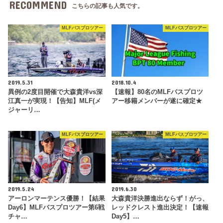
RECOMMEND
こちらの記事も人気です。
MLFバスプロツアー
MLFバスプロツアー
2019.5.31
2018.10.4
異例の2度目開催で大森貴洋vs深
【速報】80名のMLFバスプロツ
江真一が実現！【告知】MLF(メ
アー移籍メンバーが遂に確定★
ジャーリ…
MLFバスプロツアー
MLFバスプロツアー
2019.5.24
2019.6.30
アーロンマーテンス優勝！【結果
大森貴洋決勝進出ならず！がっ、
Day6】MLFバスプロツアー第6戦
レッドクレスト進出決定！【速報
チャ…
Day5】…