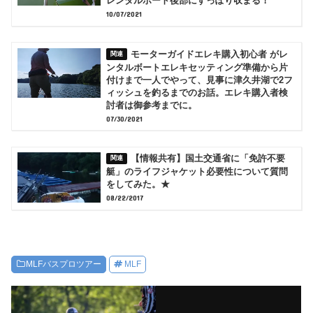
レンタルボート後部にすっぽり収まる！
10/07/2021
モーターガイドエレキ購入初心者 がレ
ンタルボートエレキセッティング準備から片
付けまで一人でやって、見事に津久井湖で2フ
ィッシュを釣るまでのお話。エレキ購入者検
討者は御参考までに。
07/30/2021
【情報共有】国土交通省に「免許不要
艇」のライフジャケット必要性について質問
をしてみた。★
08/22/2017
MLFバスプロツアー
MLF