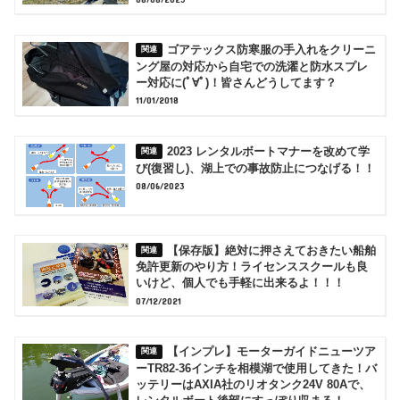
ゴアテックス防寒服の手入れをクリーニ
ング屋の対応から自宅での洗濯と防水スプレ
ー対応に(ﾟ∀ﾟ)！皆さんどうしてます？
11/01/2018
2023 レンタルボートマナーを改めて学
び(復習し)、湖上での事故防止につなげる！！
08/06/2023
【保存版】絶対に押さえておきたい船舶
免許更新のやり方！ライセンススクールも良
いけど、個人でも手軽に出来るよ！！！
07/12/2021
【インプレ】モーターガイドニューツア
ーTR82-36インチを相模湖で使用してきた！バ
ッテリーはAXIA社のリオタンク24V 80Aで、