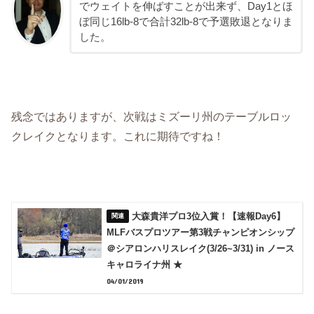
でウェイトを伸ばすことが出来ず、Day1とほ
ぼ同じ16lb-8で合計32lb-8で予選敗退となりま
した。
残念ではありますが、次戦はミズーリ州のテーブルロッ
クレイクとなります。これに期待ですね！
大森貴洋プロ3位入賞！【速報Day6】
MLFバスプロツアー第3戦チャンピオンシップ
＠シアロンハリスレイク(3/26~3/31) in ノース
キャロライナ州 ★
04/01/2019