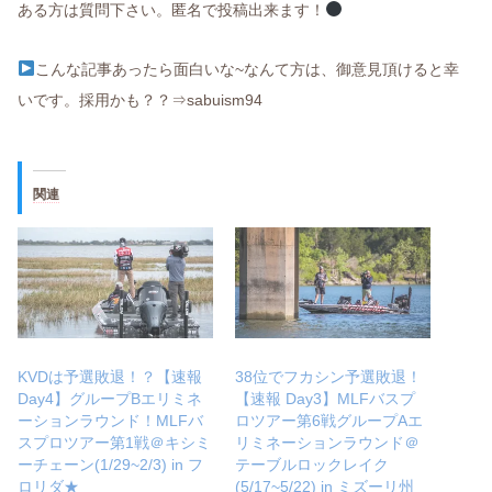
ある方は質問下さい。匿名で投稿出来ます！
こんな記事あったら面白いな~なんて方は、御意見頂けると幸
いです。採用かも？？⇒sabuism94
関連
KVDは予選敗退！？【速報
38位でフカシン予選敗退！
Day4】グループBエリミネ
【速報 Day3】MLFバスプ
ーションラウンド！MLFバ
ロツアー第6戦グループAエ
スプロツアー第1戦＠キシミ
リミネーションラウンド＠
ーチェーン(1/29~2/3) in フ
テーブルロックレイク
ロリダ★
(5/17~5/22) in ミズーリ州