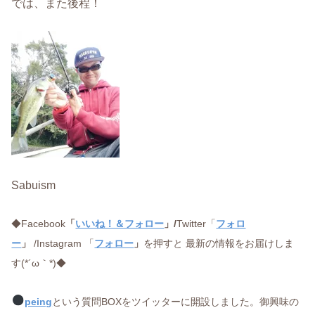
では、また後程！
Sabuism
◆Facebook
「
いいね！＆フォロー
」/
Twitter「
フォロ
ー
」
/Instagram 「
フォロー
」
を押すと 最新の情報をお届けしま
す(*´ω｀*)◆
peing
という質問BOXをツイッターに開設しました。御興味の