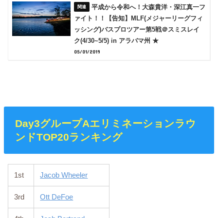
平成から令和へ！大森貴洋・深江真一フ
ァイト！！【告知】MLF(メジャーリーグフィ
ッシング)バスプロツアー第5戦＠スミスレイ
ク(4/30~5/5) in アラバマ州 ★
05/01/2019
Day3グループAエリミネーションラウ
ンドTOP20ランキング
1st
Jacob Wheeler
3rd
Ott DeFoe