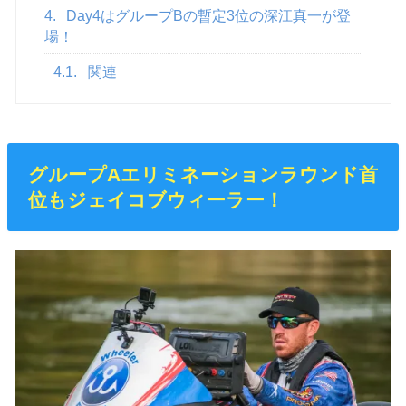
4.
Day4はグループBの暫定3位の深江真一が登
場！
4.1.
関連
グループAエリミネーションラウンド首
位もジェイコブウィーラー！