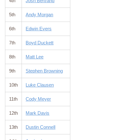
4th
Josh Bertrand
5th
Andy Morgan
6th
Edwin Evers
7th
Boyd Duckett
8th
Matt Lee
9th
Stephen Browning
10th
Luke Clausen
11th
Cody Meyer
12th
Mark Davis
13th
Dustin Connell