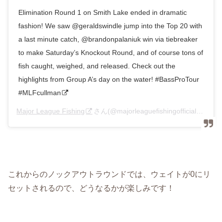
Elimination Round 1 on Smith Lake ended in dramatic
fashion! We saw @geraldswindle jump into the Top 20 with
a last minute catch, @brandonpalaniuk win via tiebreaker
to make Saturday’s Knockout Round, and of course tons of
fish caught, weighed, and released. Check out the
highlights from Group A’s day on the water! #BassProTour
#MLFcullman
Major League Fishing
さん(@majorleaguefishingofficial)がシェアした投稿 –
これからのノックアウトラウンドでは、ウェイトが0にリ
セットされるので、どうなるかが楽しみです！