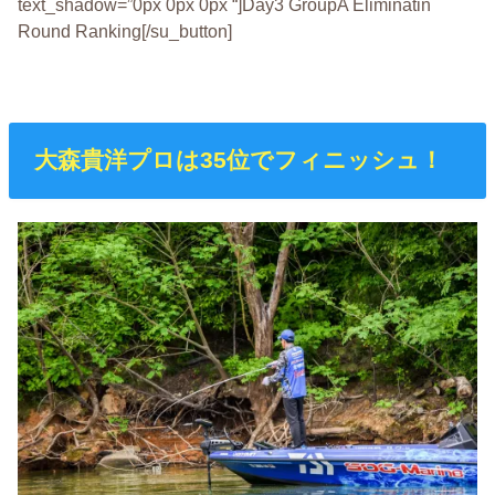
text_shadow=”0px 0px 0px “]Day3 GroupA Eliminatin
Round Ranking[/su_button]
大森貴洋プロは35位でフィニッシュ！