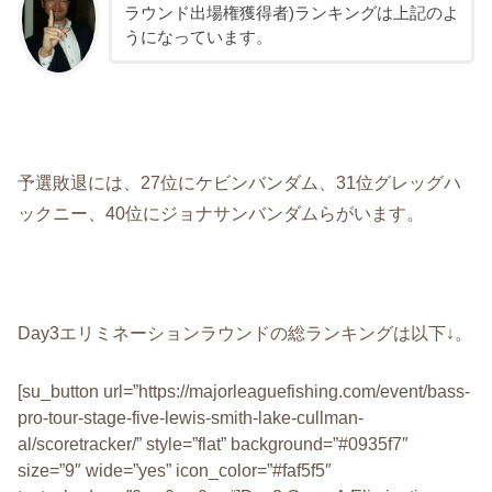
ラウンド出場権獲得者)ランキングは上記のよ
うになっています。
予選敗退には、27位にケビンバンダム、31位グレッグハ
ックニー、40位にジョナサンバンダムらがいます。
Day3エリミネーションラウンドの総ランキングは以下↓。
[su_button url=”https://majorleaguefishing.com/event/bass-
pro-tour-stage-five-lewis-smith-lake-cullman-
al/scoretracker/” style=”flat” background=”#0935f7″
size=”9″ wide=”yes” icon_color=”#faf5f5″