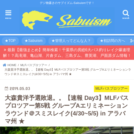
デジ物書きのサブイズム-Sabuismです！
menu
search
★TOP
★Sabuism
★管理人ってどんな人？
★初訪問の方へ 【オ
最新【最強まとめ】簡単検索！千葉県の房総6大バス釣りレイク爆速理
解！？高滝湖、亀山湖、片倉ダム、三島ダム、豊英湖、戸面原ダム情報！
HOME
MLFバスプロツアー
大森貴洋予選敗退。。【速報 Day3】MLFバスプロツアー第5戦 グループAエリミネーションラ
ウンド＠スミスレイク(4/30~5/5) in アラバマ州 ★
2019.05.03
MLFバスプロツアー
大森貴洋予選敗退。。【速報 Day3】MLFバス
プロツアー第5戦 グループAエリミネーション
ラウンド＠スミスレイク(4/30~5/5) in アラバ
マ州 ★