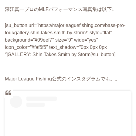
深江真一プロのMLFパフォーマンス写真集は以下↓
[su_button url=”https://majorleaguefishing.com/bass-pro-
tour/gallery-shin-takes-smith-by-storm/” style=”flat”
background=”#09eef7″ size=”9″ wide=”yes”
icon_color=”#faf5f5″ text_shadow=”0px 0px 0px
“]GALLERY: Shin Takes Smith by Storm[/su_button]
Major League Fishing公式のインスタグラムでも。。