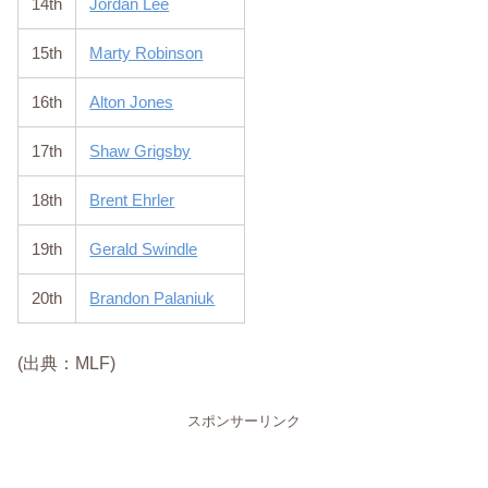
14th
Jordan Lee
15th
Marty Robinson
16th
Alton Jones
17th
Shaw Grigsby
18th
Brent Ehrler
19th
Gerald Swindle
20th
Brandon Palaniuk
(出典：MLF)
スポンサーリンク