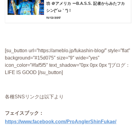
功 ＠アメリカ ーB.A.S.S. 記者からみたフカ
シン(*´ω｀*)！
11/13/2017
[su_button url=”https://ameblo.jp/fukashin-blog/” style=”flat”
background=”#15d075″ size=”9″ wide=”yes”
icon_color=”#faf5f5″ text_shadow=”0px 0px 0px “]ブログ：
LIFE IS GOOD [/su_button]
各種SNSリンクは以下より
フェイスブック：
https://www.facebook.com/ProAnglerShinFukae/