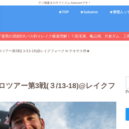
デジ物書きのサブイズム-Sabuismです！
★TOP
★Sabuism
★管理人っ
千葉県の房総6大バス釣りレイク爆速理解！？高滝湖、亀山湖、片倉ダム、三
ロツアー第3戦(３/13-18)@レイクフォーク in テキサス州★
ロツアー第3戦(３/13-18)@レイクフ
P