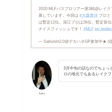
2020 MLFバスプロツアー第3戦@レイ
幕しています。今回は
#大森貴洋
プロと
は暫定12位。深江プロは26位。暫定首
ナイスフィッシュです！
#MLF
pic.twitt
— Sabuism2.0@デカハネGP参加中★ (@s
3月中旬の話なのでちょっ
ロの地元でもあるレイクフ
Sabu