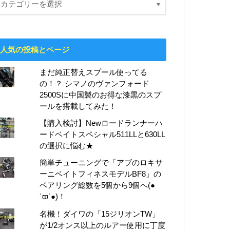
人気の投稿とページ
まだ純正替えスプール使ってる
の！？ シマノのヴァンフォード
2500Sに中国製のお得な漆黒のスプ
ールを搭載してみた！
【購入検討】Newロードランナーハ
ードベイトスペシャル511LLと630LL
の選択に悩む★
簡単チューニングで「アブのロキサ
ーニベイトフィネスモデルBF8」の
ベアリング総数を5個から9個へ(●
´ϖ`●)！
名機！ダイワの「15ジリオンTW」
が1/2オンス以上のルアー使用に丁度