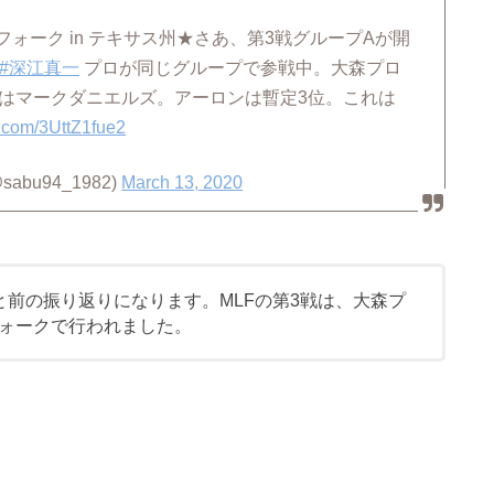
クフォーク in テキサス州★さあ、第3戦グループAが開
#深江真一
プロが同じグループで参戦中。大森プロ
位はマークダニエルズ。アーロンは暫定3位。これは
er.com/3UttZ1fue2
abu94_1982)
March 13, 2020
と前の振り返りになります。MLFの第3戦は、大森プ
ォークで行われました。