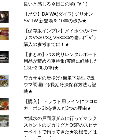
良いと感じる今日この頃( ´∀｀)
【歴史】DAIWA(ダイワ) ジリオン
SV TW 新登場＆ 10年の歩み★
【保存版インプレ】メイホウのバー
サスVS3078とVS3080の違い(*ﾟ∀ﾟ)
購入の参考までに！★
【まとめ】バス釣りレンタルボート
用品が積める車特集(実際に経験した
1.3L~2.0Lの車)★
ワカサギの唐揚げ♪簡単下処理で激
ウマ調理(^^)/長期冷凍保存方法も記
載★
【購入】 トラウト用ラインにフロロ
カーボン3lbを選んだ3つの理由★
大減水の戸面原ダムに行ってマック
スセントのジカリグとOSPのスピナ
ーベイトで釣ってきた★羽根モノは