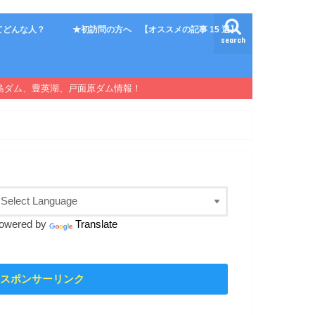
てどんな人？
★初訪問の方へ 【オススメの記事 15 選】
search
島ダム、豊英湖、戸面原ダム情報！
owered by
Translate
スポンサーリンク