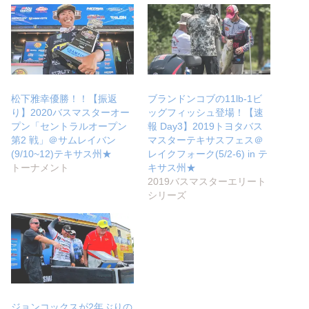
松下雅幸優勝！！【振返
ブランドンコブの11lb-1ビ
り】2020バスマスターオー
ッグフィッシュ登場！【速
プン「セントラルオープン
報 Day3】2019トヨタバス
第2 戦」＠サムレイバン
マスターテキサスフェス＠
(9/10~12)テキサス州★
レイクフォーク(5/2-6) in テ
トーナメント
キサス州★
2019バスマスターエリート
シリーズ
ジョンコックスが2年ぶりの