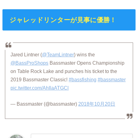
ジャレッドリンターが見事に優勝！
Jared Lintner (
@TeamLintner
) wins the
@BassProShops
Bassmaster Opens Championship
on Table Rock Lake and punches his ticket to the
2019 Bassmaster Classic!
#bassfishing
#bassmaster
pic.twitter.com/AhIlaATGCl
— Bassmaster (@bassmaster)
2018年10月20日