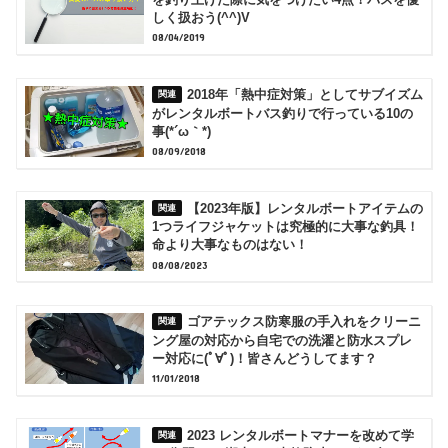
を釣り上げた際に気をつけたい4点！バスを優
しく扱おう(^^)V
08/04/2019
2018年「熱中症対策」としてサブイズム
がレンタルボートバス釣りで行っている10の
事(*´ω｀*)
08/09/2018
【2023年版】レンタルボートアイテムの
1つライフジャケットは究極的に大事な釣具！
命より大事なものはない！
08/08/2023
ゴアテックス防寒服の手入れをクリーニ
ング屋の対応から自宅での洗濯と防水スプレ
ー対応に(ﾟ∀ﾟ)！皆さんどうしてます？
11/01/2018
2023 レンタルボートマナーを改めて学