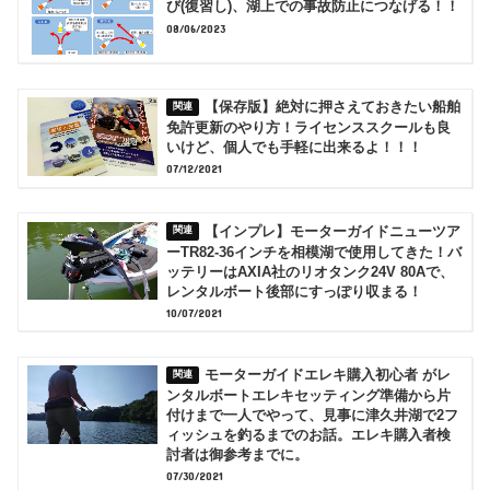
び(復習し)、湖上での事故防止につなげる！！
08/06/2023
【保存版】絶対に押さえておきたい船舶
免許更新のやり方！ライセンススクールも良
いけど、個人でも手軽に出来るよ！！！
07/12/2021
【インプレ】モーターガイドニューツア
ーTR82-36インチを相模湖で使用してきた！バ
ッテリーはAXIA社のリオタンク24V 80Aで、
レンタルボート後部にすっぽり収まる！
10/07/2021
モーターガイドエレキ購入初心者 がレ
ンタルボートエレキセッティング準備から片
付けまで一人でやって、見事に津久井湖で2フ
ィッシュを釣るまでのお話。エレキ購入者検
討者は御参考までに。
07/30/2021