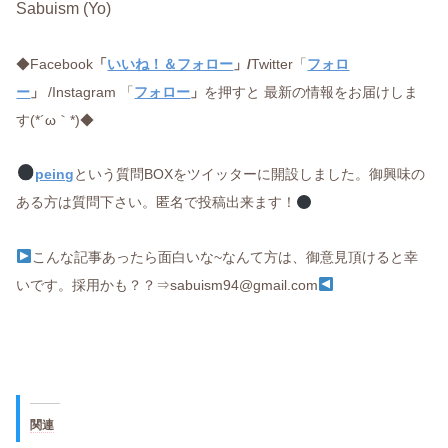
Sabuism (Yo)
◆Facebook
「
いいね！＆フォロー
」/
Twitter「
フォロ
ー
」
/Instagram 「
フォロー
」
を押すと 最新の情報をお届けしま
す(*´ω｀*)◆
peing
という質問BOXをツイッターに開設しました。御興味の
ある方は質問下さい。匿名で投稿出来ます！
こんな記事あったら面白いな~なんて方は、御意見頂けると幸
いです。採用かも？？⇒sabuism94@gmail.com
関連