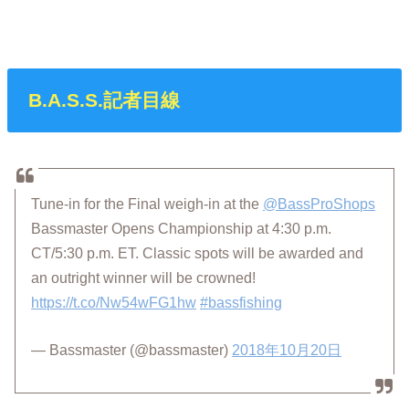
B.A.S.S.記者目線
Tune-in for the Final weigh-in at the
@BassProShops
Bassmaster Opens Championship at 4:30 p.m.
CT/5:30 p.m. ET. Classic spots will be awarded and
an outright winner will be crowned!
https://t.co/Nw54wFG1hw
#bassfishing
— Bassmaster (@bassmaster)
2018年10月20日