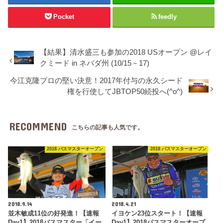
Pocket
feedly
【結果】清水盛三も参加の2018 USオープン @レイ
クミード in ネバダ州 (10/15－17)
今江克隆プロの堅い決意！2017年付与の永久シード
権を行使してJBTOP50続投へ(^o^)
RECOMMEND
こちらの記事も人気です。
2018 バスマスターオープン
2018 バスマスターオープン
2018.9.14
2018.4.21
並木敏成11位の好発進！【速報
イヨケン23位スタート！【速報
Day1】2018バスマスター「イー
Day1】2018バスマスターオープ