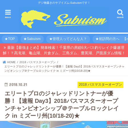
デジ物書きのサブイズム-Sabuismです！
menu
search
★TOP
★Sabuism
★管理人ってどんな人？
★初訪問の方へ 【オ
最新【最強まとめ】簡単検索！千葉県の房総6大バス釣りレイク爆速理
解！？高滝湖、亀山湖、片倉ダム、三島ダム、豊英湖、戸面原ダム情報！
HOME
2018 バスマスターオープン
エリートプロのジャレッドリントナーが優勝！【速報 Day3】2018バスマスターオープンチャ
ンピオンシップ＠テーブルロックレイク in ミズーリ州(10/18-20)★
2018.10.21
2018 バスマスターオープン
エリートプロのジャレッドリントナーが優
勝！【速報 Day3】2018バスマスターオープ
ンチャンピオンシップ＠テーブルロックレイ
ク in ミズーリ州(10/18-20)★