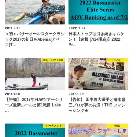
2017.9.30
2022.7.24
＜初＞バサーオールスタークラシ
日本人トップは引き続きキムケ
ック2017の初日をAbema(アベ
ン！【速報 (7/24現在)】2022
マ)T…
Pr…
2017 FLW Tour
告知
2017.1.30
2017.1.29
【告知】 2017年FLWツアーシリ
【告知】 田中将大選手と清水盛
ーズ最新ルールと第1戦目 Lake
三プロが夢の共演！THE フィシ
…
ッシング★
トーナメント
告知