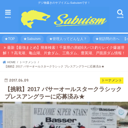
デジ物書きのサブイズム-Sabuismです！
menu
search
★TOP
★Sabuism
★管理人ってどんな人？
★初訪問の方へ 【オ
最新【最強まとめ】簡単検索！千葉県の房総6大バス釣りレイク爆速理
解！？高滝湖、亀山湖、片倉ダム、三島ダム、豊英湖、戸面原ダム情報！
HOME
トーナメント
【挑戦】2017 バサーオールスタークラシック プレスアングラーに応募済み★
2017.06.09
トーナメント
【挑戦】2017 バサーオールスタークラシック
プレスアングラーに応募済み★