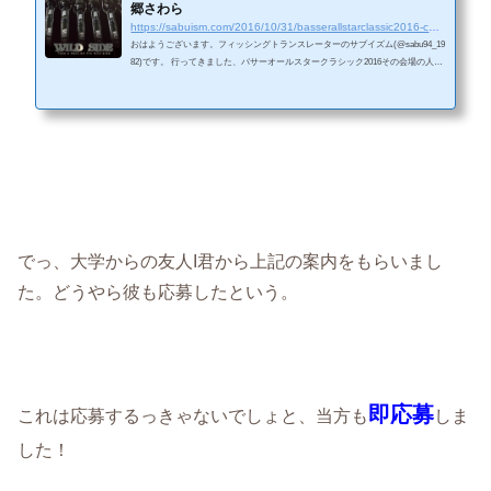
郷さわら
https://sabuism.com/2016/10/31/basserallstarclassic2016-chimushi-kaiba
おはようございます。フィッシングトランスレーターのサブイズム(@sabu94_19
82)です。 行ってきました、バサーオールスタークラシック2016その会場の人の
多さにびっくりしました。 大祐選手の10㎏という素晴らしい結果で幕を閉じた
本大会でした。 間近で見るトーナメントは迫力がありましたね！ ＜Facebookペ
ージへの「いいね！」を押して頂くと、常に最新の記事が御覧になれます。
＞ 優勝は北大祐！見事な優勝を飾ったのは、AOYを獲得した北大祐プロでし
た！北大祐選手本当におめでとうございます！ pic.twi...
でっ、大学からの友人I君から上記の案内をもらいまし
た。どうやら彼も応募したという。
即応募
これは応募するっきゃないでしょと、当方も
しま
した！