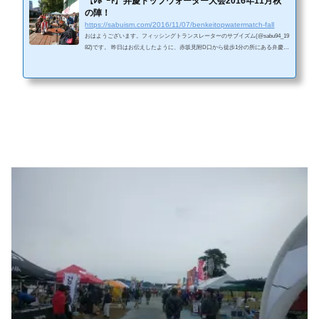
【ﾚﾎﾟｰﾄ】弁慶トップウォーター大会2016年11月秋
の陣！
https://sabuism.com/2016/11/07/benkeitopwatermatch-fall
おはようございます。フィッシングトランスレーターのサブイズム(@sabu94_19
82)です。 昨日はお伝えしたように、赤坂見附D口から徒歩1分の所にある弁慶フ
ィッシングクラブのトップウォーターオンリー釣り大会に参加してきまし
た。 本件は本来であれば、予約開始後1日で締め切ってしまうほどの人気を誇る
イベントです。 ですが、運よくキャンセルが発生した為、参加することが出来
ましたので、簡単に報告します。 ＜Facebookページへの「いいね！」を押して
頂くと、常に最新の記事が御覧になれます。＞ 大会時...