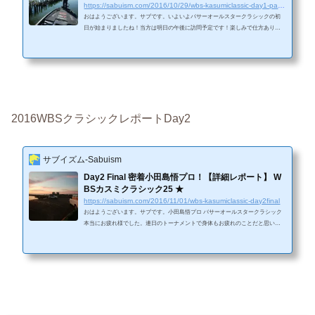
https://sabuism.com/2016/10/29/wbs-kasumiclassic-day1-part2
おはようございます。サブです。いよいよバサーオールスタークラシックの初
日が始まりましたね！当方は明日の午後に訪問予定です！楽しみで仕方ありま
せん。そして、関係者の方々、準備誠にお疲れ様です。さて、なかなか後半が
書けていなかった小田島悟プロとの乗船レポートを執筆したいと思います。今
回がラストではなく中編です。初日の後半戦～WBS宴会までのドラマをここに
書き記したいと思います。 オダジーこと小田島悟プロのWBSクラシック初日後
半戦レポートは、この魚からスタート！9:30に土浦新港の対岸にある超シャロー
の葦...
2016WBSクラシックレポートDay2
サブイズム-Sabuism
Day2 Final 密着小田島悟プロ！【詳細レポート】 W
BSカスミクラシック25 ★
https://sabuism.com/2016/11/01/wbs-kasumiclassic-day2final
おはようございます。サブです。小田島悟プロ バサーオールスタークラシック
本当にお疲れ様でした。連日のトーナメントで身体もお疲れのことだと思いま
す。ごゆっくりお休みください！さて、WBSカスミシック25の記事もいよいよ
最終編となります。最終日を9位で迎えた小田島プロは本日も軽快にワームを滑
らせていました。では詳細を見ていくこととしましょう。この日は帰着時間がD
ay1より早まり1:30でした。 Day1のフライトが最後であったため、Day2は一番
最初のフライトになりました。小田島プロは昨日もアタリが多く、バラシもあ
った...