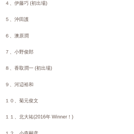
４、伊藤巧 (初出場)
５、沖田護
６、澳原潤
７、小野俊郎
８、香取潤一 (初出場)
９、河辺裕和
１０、菊元俊文
１１、北大祐(2016年 Winner！)
１２、小森嗣彦