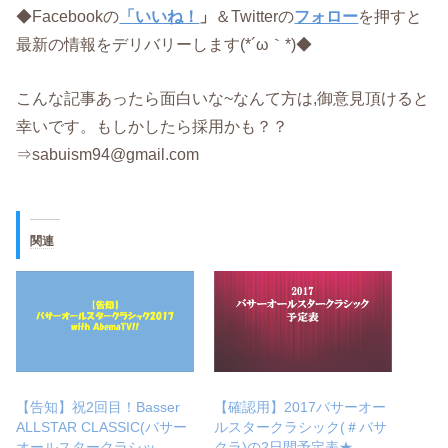
◆Facebookの
「いいね！
」
＆Twitterの
フォロー
を押すと
最新の情報をデリバリーします(*´ω｀*)◆
こんな記事あったら面白いな~なんて方は,御意見頂けると
幸いです。もしかしたら採用かも？？
⇒sabuism94@gmail.com
関連
【告知】祝2回目！Basser
【確認用】2017バサーオー
ALLSTAR CLASSIC(バサー
ルスタークラシック(＃バサ
オールスタークラシッ
クラ)の2日間予定表★