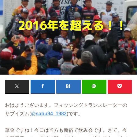
おはようございます。フィッシングトランスレーターの
サブイズム(
@
sabu94_1982
)です。
華金ですね！今日は当方も新宿で飲み会です。さて、今