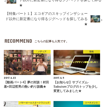
★
【特集パート１】エコギアのスキップインザシェー
ド以外に新定番になり得るジグヘッドを探してみる
★
RECOMMEND
こちらの記事も人気です。
メディア
告知
2017.6.23
2017.6.9
【動画パート4】夢の対談！村田
【お知らせ】サブイズム-
基×田辺哲男の熱い釣り談義★
Sabuismブログのトップを少し
変更してみました★
バサーオールスタークラシック
トーナメント