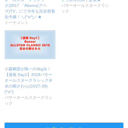
ク)2017 「Abema(アベ
バサーオールスタークラシ
マ)TV」にて今年も完全密着
ック
生中継！＼(^o^)／★
トーナメント
小森嗣彦が唯一の4kg台！
【速報 Day1】2018バサー
オールスタークラシック＠
水の郷さわら(10/27-28)
(^o^)
バサーオールスタークラシ
ック