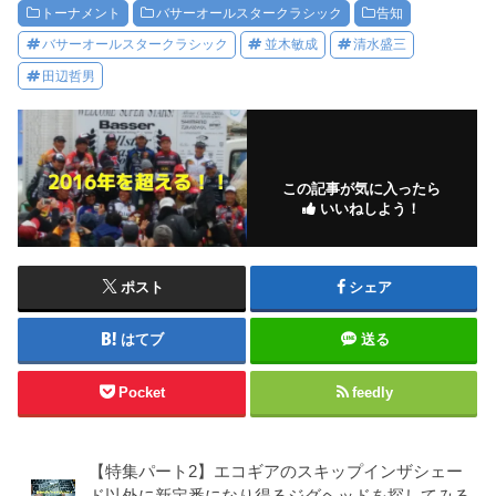
トーナメント
バサーオールスタークラシック
告知
バサーオールスタークラシック
並木敏成
清水盛三
田辺哲男
この記事が気に入ったら
いいねしよう！
ポスト
シェア
はてブ
送る
Pocket
feedly
【特集パート2】エコギアのスキップインザシェー
ド以外に新定番になり得るジグヘッドを探してみる