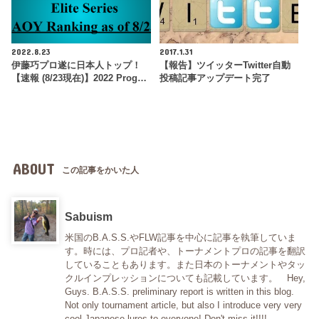
2022.8.23
2017.1.31
伊藤巧プロ遂に日本人トップ！
【報告】ツイッターTwitter自動
【速報 (8/23現在)】2022 Prog…
投稿記事アップデート完了
ABOUT
この記事をかいた人
Sabuism
米国のB.A.S.S.やFLW記事を中心に記事を執筆していま
す。時には、プロ記者や、トーナメントプロの記事を翻訳
していることもあります。また日本のトーナメントやタッ
クルインプレッションについても記載しています。 Hey,
Guys. B.A.S.S. preliminary report is written in this blog.
Not only tournament article, but also I introduce very very
cool Japanese lures to everyone! Don't miss it!!!!