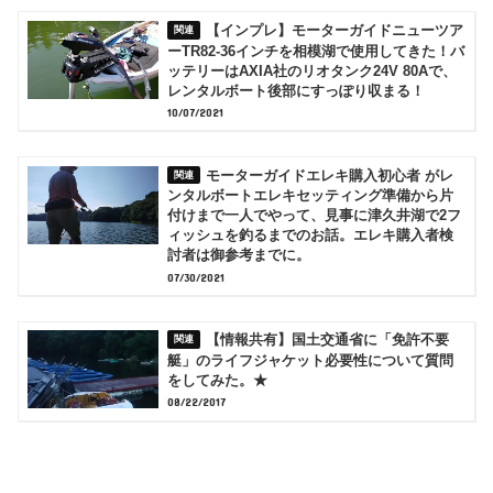
【インプレ】モーターガイドニューツア
ーTR82-36インチを相模湖で使用してきた！バ
ッテリーはAXIA社のリオタンク24V 80Aで、
レンタルボート後部にすっぽり収まる！
10/07/2021
モーターガイドエレキ購入初心者 がレ
ンタルボートエレキセッティング準備から片
付けまで一人でやって、見事に津久井湖で2フ
ィッシュを釣るまでのお話。エレキ購入者検
討者は御参考までに。
07/30/2021
【情報共有】国土交通省に「免許不要
艇」のライフジャケット必要性について質問
をしてみた。★
08/22/2017