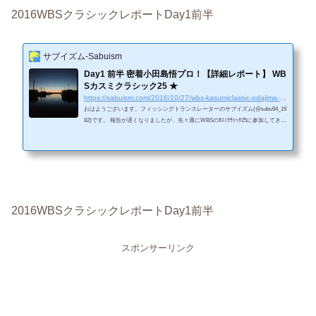
2016WBSクラシックレポートDay1前半
サブイズム-Sabuism
Day1 前半 密着小田島悟プロ！【詳細レポート】 WB
Sカスミクラシック25 ★
https://sabuism.com/2016/10/27/wbs-kasumiclassic-odajima-day1
おはようございます。フィッシングトランスレーターのサブイズム(@sabu94_19
82)です。 報告が遅くなりましたが、先々週にWBSのｶｽﾐｸﾗｼｯｸ25に参加してきま
した。事前にお伝えしていたように当方同船プロは小田島悟選手でした！今週
週末に実施されるバサーオールスタークラシックにも出場予定の打ち系が得意
な選手です。まずは当日の雰囲気から見ていきたいと思います。(少し長くなり
ます。)＜Facebookページへの「いいね！」を押して頂くと、常に最新の記事が
御覧になれます。＞ 夜明け前の土浦新港の様子。Daybreakが心地よいです...
2016WBSクラシックレポートDay1前半
スポンサーリンク