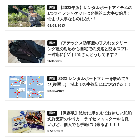
【2023年版】レンタルボートアイテムの
1つライフジャケットは究極的に大事な釣具！
命より大事なものはない！
08/08/2023
ゴアテックス防寒服の手入れをクリーニ
ング屋の対応から自宅での洗濯と防水スプレ
ー対応に(ﾟ∀ﾟ)！皆さんどうしてます？
11/01/2018
2023 レンタルボートマナーを改めて学
び(復習し)、湖上での事故防止につなげる！！
08/06/2023
【保存版】絶対に押さえておきたい船舶
免許更新のやり方！ライセンススクールも良
いけど、個人でも手軽に出来るよ！！！
07/12/2021